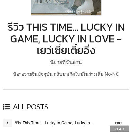
รีวิว THIS TIME… LUCKY IN
GAME, LUCKY IN LOVE -
เยว่เซี่ยเตี๋ยอิ่ง
นิยายที่ฉันอ่าน
นิยายวายจีนปัจจุบัน กลับมาเกิดใหม่ในร่างเดิม No-NC
ALL POSTS
รีวิว This Time… Lucky in Game, Lucky in Love 1
1
FREE
READ