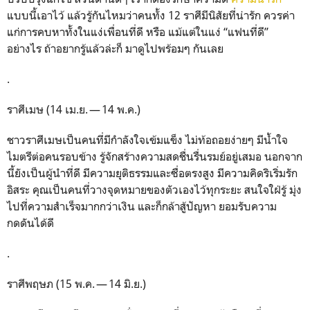
แบบนี้เอาไว้ แล้วรู้กันไหมว่าคนทั้ง 12 ราศีมีนิสัยที่น่ารัก ควรค่า
แก่การคบหาทั้งในแง่เพื่อนที่ดี หรือ แม้แต่ในแง่ “แฟนที่ดี”
อย่างไร ถ้าอยากรู้แล้วล่ะก็ มาดูไปพร้อมๆ กันเลย
.
ราศีเมษ (14 เม.ย. — 14 พ.ค.)
ชาวราศีเมษเป็นคนที่มีกำลังใจเข้มแข็ง ไม่ท้อถอยง่ายๆ มีน้ำใจ
ไมตรีต่อคนรอบข้าง รู้จักสร้างความสดชื่นรื่นรมย์อยู่เสมอ นอกจาก
นี้ยังเป็นผู้นำที่ดี มีความยุติธรรมและซื่อตรงสูง มีความคิดริเริ่มรัก
อิสระ คุณเป็นคนที่วางจุดหมายของตัวเองไว้ทุกระยะ สนใจใฝ่รู้ มุ่ง
ไปที่ความสำเร็จมากกว่าเงิน และก็กล้าสู้ปัญหา ยอมรับความ
กดดันได้ดี
.
ราศีพฤษภ (15 พ.ค. — 14 มิ.ย.)