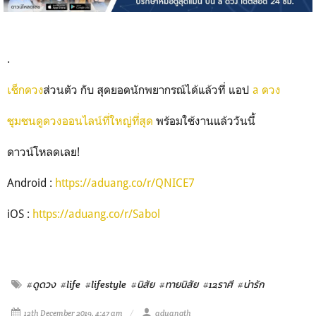
.
เช็กดวง
ส่วนตัว กับ สุดยอดนักพยากรณ์ได้แล้วที่ แอป
a ดวง
ชุมชนดูดวงออนไลน์ที่ใหญ่ที่สุด
พร้อมใช้งานแล้ววันนี้
ดาวน์โหลดเลย!
Android :
https://aduang.co/r/QNICE7
iOS :
https://aduang.co/r/Sabol
#ดูดวง
#life
#lifestyle
#นิสัย
#ทายนิสัย
#12ราศี
#น่ารัก
12th December 2019, 4:47 am
aduangth