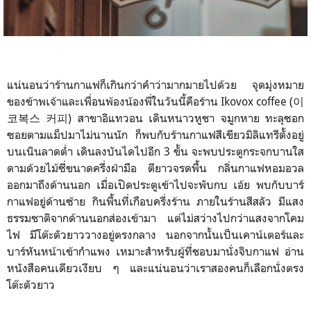
แน่นอนว่าร้านกาแฟก็เกินกว่าคำว่ามากมายไปด้วย จุดมุ่งหมาย
ของข้าพเจ้าและเพื่อนพ้องน้องพี่ในวันนี้คือร้าน Ikovox coffee (이
코복스 커피) สาขาอิแทวอน เดินหนาวหูชา จมูกหาย ทะลุซอก
ซอยตามแม็ปมาไม่นานนัก ก็พบกับร้านกาแฟสีเขียวมิลิแทรีตั้งอยู่
บนเนินลาดต่ำ เดินลงบันไดไปอีก 3 ขั้น จะพบประตูกระจกบานใส
ดามด้วยไม้ซี่ขนาดครึ่งฝ่ามือ ตียาวจรดพื้น กลิ่นกาแฟหอมอวล
ออกมาถึงด้านนอก เมื่อเปิดประตูเข้าไปจะพับกบ เอ้ย พบกับบาร์
กาแฟอยู่ด้านซ้าย กินพื้นที่เกือบครึ่งร้าน ภายในร้านสีสลัว มีแสง
ธรรมชาติจากด้านนอกส่องเข้ามา แต่ไม่สว่างไปกว่าแสงจากโคม
ไฟ มีโต๊ะตัวยาววางอยู่ตรงกลาง นอกจากนั้นเป็นเคาน์เตอร์และ
บาร์หันหน้าเข้ากำแพง เหมาะสำหรับผู้ที่ชอบมานั่งจิบกาแฟ อ่าน
หนังสือคนเดียวเงียบ ๆ และแน่นอนว่าเราสองคนก็เลือกนั่งตรง
โต๊ะตัวยาว