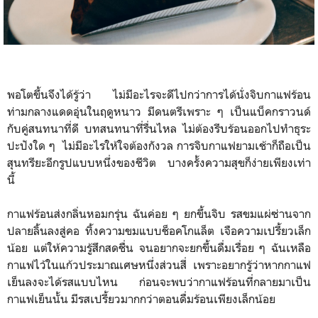
พอโตขึ้นจึงได้รู้ว่า ไม่มีอะไรจะดีไปกว่าการได้นั่งจิบกาแฟร้อน
ท่ามกลางแดดอุ่นในฤดูหนาว มีดนตรีเพราะ ๆ เป็นแบ็คกราวนด์
กับคู่สนทนาที่ดี บทสนทนาที่รื่นไหล ไม่ต้องรีบร้อนออกไปทำธุระ
ปะปังใด ๆ ไม่มีอะไรให้ใจต้องกังวล การจิบกาแฟยามเช้าก็ถือเป็น
สุนทรียะอีกรูปแบบหนึ่งของชีวิต บางครั้งความสุขก็ง่ายเพียงเท่า
นี้
กาแฟร้อนส่งกลิ่นหอมกรุ่น ฉันค่อย ๆ ยกขึ้นจิบ รสขมแผ่ซ่านจาก
ปลายลิ้นลงสู่คอ ทิ้งความขมแบบช็อคโกแล็ต เจือความเปรี้ยวเล็ก
น้อย แต่ให้ความรู้สึกสดชื่น จนอยากจะยกขึ้นดื่มเรื่อย ๆ ฉันเหลือ
กาแฟไว้ในแก้วประมาณเศษหนึ่งส่วนสี่ เพราะอยากรู้ว่าหากกาแฟ
เย็นลงจะได้รสแบบไหน ก่อนจะพบว่ากาแฟร้อนที่กลายมาเป็น
กาแฟเย็น​นั้น มีรสเปรี้ยวมากกว่าตอนดื่มร้อนเพียงเล็กน้อย