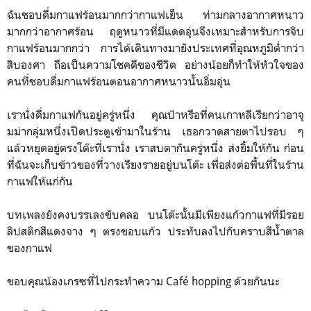
ฉันชอบดื่มกาแฟร้อนมากกว่ากาแฟเย็น ท่ามกลางอากาศหนาว
มากกว่าอากาศร้อน ฤดูหนาวที่มีแดดอุ่นจึงเหมาะสำหรับการจิบ
กาแฟร้อนมากกว่า การได้เดินทางมายังประเทศที่อุณหภูมิต่ำกว่า
สิบองศา ถือเป็นความโชคดีของชีวิต อย่างน้อยก็ทำให้หัวใจของ
คนที่ชอบดื่มกาแฟร้อนตอนอากาศ​หนาวนั้นอิ่มอุ่น
เรานั่งดื่มกาแฟกันอยู่ครู่หนึ่ง คุณป้าหรือที่คนเกาหลีเรียกว่าอาจุ
มม่ากลุ่มหนึ่งเปิดประตูเข้ามาในร้าน เธอกวาดสายตาไปรอบ ๆ
แล้วหยุดอยู่ตรงโต๊ะที่เรานั่ง เราสบตากันครู่หนึ่ง ส่งยิ้มให้กัน ก่อน
ที่ฉันจะเก็บข้าวของที่วางเรียงรายอยู่​บนโต๊ะ เพื่อส่งต่อพื้นที่​ในร้าน
กาแฟให้แก่กัน
บทเพลงยังคงบรรเลงขับคลอ บนโต๊ะนั้นมีเพียงแก้วกาแฟที่มีรอย
ลิปสติกสีแดงจาง ๆ ตรงขอบแก้ว ประทับลงไปกับคราบสีน้ำตาล
ของกาแฟ
ขอบคุณน้องเกรซที่ไปกระทำความ Café hopping ด้วยกันนะ