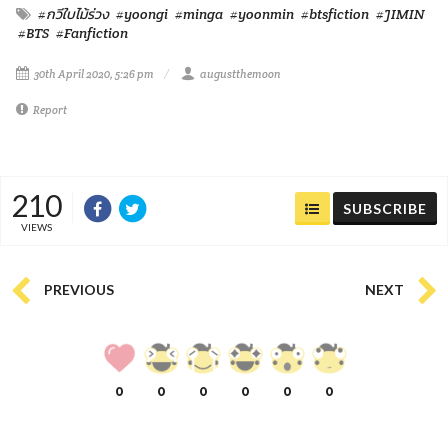
#กวีใบไม้ร่วง
#yoongi
#minga
#yoonmin
#btsfiction
#JIMIN
#BTS
#Fanfiction
30th April 2020, 5:26 pm
augustthemoon
Report
210
SUBSCRIBE
VIEWS
PREVIOUS
NEXT
0
0
0
0
0
0