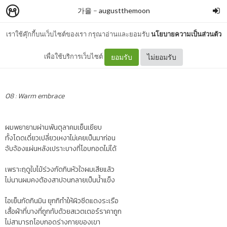
가을
–
augustthemoon
เราใช้คุ๊กกี้บนเว็บไซต์ของเรา กรุณาอ่านและยอมรับ
นโยบายความเป็นส่วนตัว
08 : Warm embrace
เพื่อใช้บริการเว็บไซต์
ยอมรับ
ไม่ยอมรับ
08 : Warm embrace
ผมพยายามผ่านพันตุลาคมเย็นเยียบ
ทั้งโดดเดี่ยวเปลี่ยวเหงาไม่เคยเป็นมาก่อน
จับจ้องแผ่นหลังเปราะบางที่โอบกอดไม่ได้
เพราะฤดูใบไม้ร่วงกัดกินหัวใจผมเสียแล้ว
ไม่นานผมคงต้องสาปจนกลายเป็นน้ำแข็ง
ไอเย็นกัดกินมิน ยุกกิทำให้ผิวซีดแดงระเรือ
เสื้อผ้าที่บางที่ถูกทับด้วยสเวตเตอร์ราคาถูก
ไม่สามารถโอบกอดร่างกายของเขา