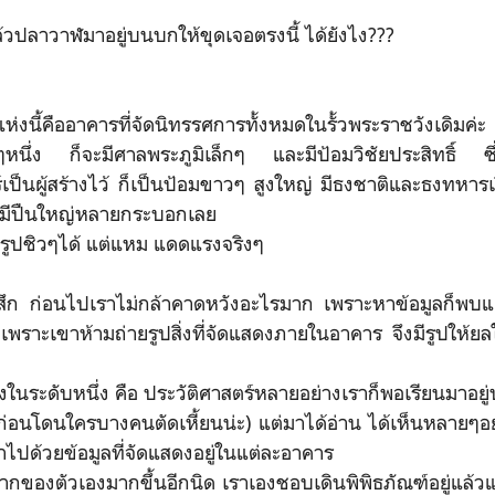
วปลาวาฬมาอยู่บนบกให้ขุดเจอตรงนี้ ได้ยังไง???
คืออาคารที่จัดนิทรรศการทั้งหมดในรั้วพระราชวังเดิมค่ะ ส่
นึ่ง ก็จะมีศาลพระภูมิเล็กๆ และมีป้อมวิชัยประสิทธิ์ ซึ่
เป็นผู้สร้างไว้ ก็เป็นป้อมขาวๆ สูงใหญ่ มีธงชาติและธงทหารเ
้ำก็มีปืนใหญ่หลายกระบอกเลย
ยรูปชิวๆได้ แต่แหม แดดแรงจริงๆ
 ก่อนไปเราไม่กล้าคาดหวังอะไรมาก เพราะหาข้อมูลก็พบแต
เพราะเขาห้ามถ่ายรูปสิ่งที่จัดแสดงภายในอาคาร จึงมีรูปให้ย
นระดับหนึ่ง คือ ประวัติศาสตร์หลายอย่างเราก็พอเรียนมาอยู่บ้า
 ก่อนโดนใครบางคนตัดเหี้ยนน่ะ) แต่มาได้อ่าน ได้เห็นหลายๆอย่า
มเข้าไปด้วยข้อมูลที่จัดแสดงอยู่ในแต่ละอาคาร
้รากของตัวเองมากขึ้นอีกนิด เราเองชอบเดินพิพิธภัณฑ์อยู่แล้ว