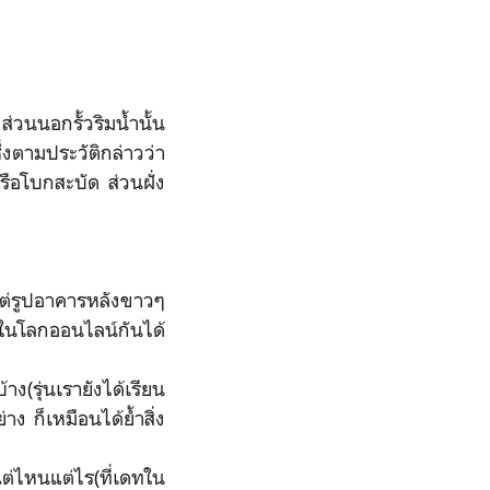
วนนอกรั้วริมน้ำนั้น
งตามประวัติกล่าวว่า
รือโบกสะบัด ส่วนฝั่ง
่รูปอาคารหลังขาวๆ
ลในโลกออนไลน์กันได้
ง(รุ่นเรายังได้เรียน
ง ก็เหมือนได้ย้ำสิ่ง
แต่ไหนแต่ไร(ที่เดทใน