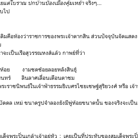
แต่โบราณ ปกบ้านป้องเมืองคุ้มเหย้า
จริงๆ...
ืบไป
ิมคือห้องว่าราชการของพระเจ้าตากสิน ส่วนปัจจุบันจัดแสดง
วย
จะเป็นเรือสุวรรณหงส์แล้ว กาพย์ที่ว่า
ห้อย งามชดช้อยลอยหลังสินธุ์
มินทร์ ลินลาศเลื่อนเตือนตาชม
ราชนิพนธ์ในเจ้าฟ้าธรรมธิเบศรไชยเชษฐ์สุริยวงศ์ หรือ เจ้าฟ้
นบัดดล เหม่ ขนาดรูปจำลองยังมีพู่ห้อยขนาดนั้น ของจริงจะเป
ระปิ่นเกล้าเจ้าอยู่หัว : เคยเป็นที่ประทับของสมเด็จพระปิ่น