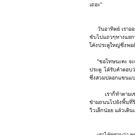
เถอะ"
วันอาทิตย์ เราออก
ขับไปแถวๆทางแยกที่
โค้งประตูใหญ่ซึ่งพ
"ขอโทษนะคะ จะเข้า
ประตู ได้รับคำตอบว่
ซึ่งสวมปลอกแขนแบบเ
เราก็ทำตามเขาบอก
ข้ามถนนไปยังพื้นที่
วิวเล็กน้อย แล้วเดิน
เราได้ทราบว่า พระร