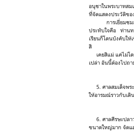
อนุชาในพระบาทสมเด็จ
ที่จัดแสดงประวัติของ
การเยี่ยมชมอาคารห
ประทับใจคือ ท่านทร
เรียนก็โดนบังคับให้
สิ
เคยสิแม่ แค่ไม่โดนบั
เปล่า อันนี้ต้องไปถา
5. ศาลสมเด็จพระเจ้
ให้อารมณ์ราวกับเดิ
6. ศาลศีรษะปลาวาฬ 
ขนาดใหญ่มาก จัดแสด