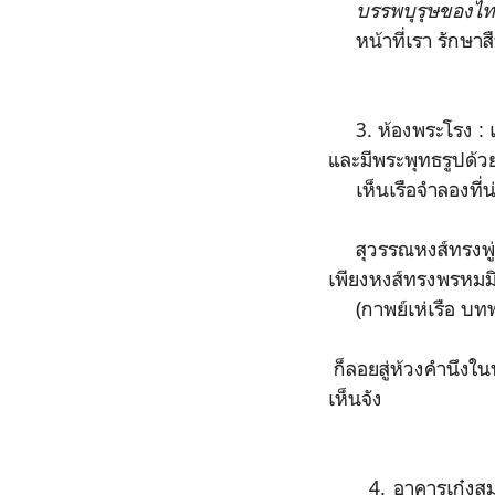
บรรพบุรุษของไทย
หน้าที่เรา รักษาส
3. ห้องพระโรง : เด
และมีพระพุทธรูปด้
เห็นเรือจำลองที่น่า
สุวรรณหงส์ทรงพู่
เพียงหงส์ทรงพรหม
(กาพย์เห่เรือ บทพระ
ก็ลอยสู่ห้วงคำนึงใ
เห็นจัง
4. อาคารเก๋งสมเด็จพ