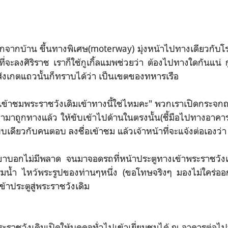
จากบ้าน ขึ้นทางพิเศษ(moterway) มุ่งหน้าไปทางเดียวกับโ
จะลงศิริราช เราก็ใช้กูเกิ้ลแมพช่วยว่า ต้องไปทางใดกันแน่ ก
อสังเกตแถวนั้นก็ทราบได้ว่า เป็นเขตของทหารเรือ
ชมพระราชวังเดิมเข้าทางนี้ใช่ไหมคะ" พวกเราเปิดกระจกถา
ามาถูกทางแล้ว ให้ขับเข้าไปด้านในตรงนั้น(ชี้มือไปทางอาคารๆ
ดียวกับคนตอบ ลงชื่อเข้าชม แล้วเจ้าหน้าที่จะแจ้งต่อเองว่า
ไม่มีพลาด จนมาจอดรถที่หน้าประตูทางเข้าพระราชวังเ
ริมน้ำ ไหว้พระรูปของท่านๆหนึ่ง (ขอโทษจริงๆ มองไม่ใคร่ออกว
เข้าประตูสู่พระราชวังเดิม
าชวังเดิมเปิดให้บุคคลทั่วไปเข้าเยี่ยมชมได้ ณ อาคารต่อไปน