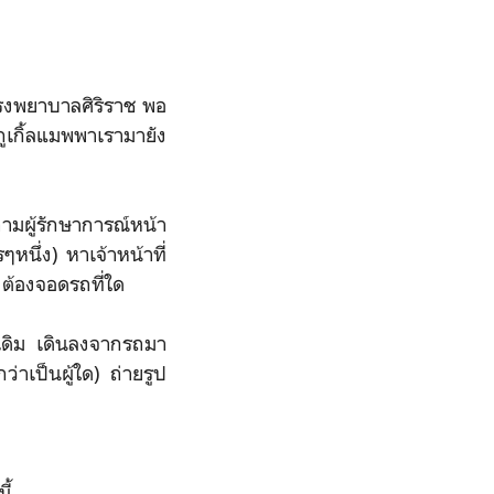
รงพยาบาลศิริราช พอ
ูเกิ้ลแมพพาเรามายัง
มผู้รักษาการณ์หน้า
หนึ่ง) หาเจ้าหน้าที่
 ต้องจอดรถที่ใด
ดิม เดินลงจากรถมา
่าเป็นผู้ใด) ถ่ายรูป
ี้