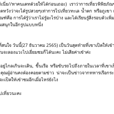
์เนี่ย//หาคนเดทด้วยให้ได้ก่อนเถอะ) เราว่าการเที่ยวพิพิธภั
หวังว่าจะได้รูปสวยๆเท่าการไปเที่ยวทะเล น้ำตก หรือภูเขา แ
ัณฑ์คือ การได้รู้ว่าเราไม่รู้อะไรบ้าง และได้เรียนรู้สิ่งรอบตัวเพิ
สนุกในอีกรูปแบบหนึ่ง
สนใจ วันนี้(27 ธันวาคม 2565) เป็นวันสุดท้ายที่เขาเปิดให้เข
นั้นจะลองแวะไปเยี่ยมชมก็ได้นะคะ ไม่เสียค่าเข้าค่ะ
ู่ไกลเกินจะเดิน, ขึ้นเรือ หรือขับรถไปถึงภายในเวลาที่เขาเ
ที คุณผู้อ่านคงต้องคอยตามข่าว น่าจะเป็นข่าวจากทหารเรือกระ
จะเปิดให้เข้าชมอีกเมื่อไหร่ยังไง
ปเที่ยวนะคะ