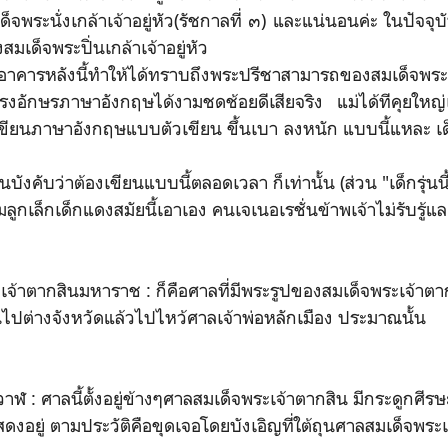
พระนั่งเกล้าเจ้าอยู่หัว(รัชกาลที่ ๓) และแน่นอนค่ะ ในปัจจุบั
สมเด็จพระปิ่นเกล้าเจ้าอยู่หัว
ลังนี้ทำให้ได้ทราบถึงพระปรีชาสามารถของสมเด็จพระปิ่นเก
งอักษรภาษาอังกฤษได้งามชดช้อยดีเสียจริง แม่ได้ทีคุยใหญ่เ
เขียนภาษาอังกฤษแบบตัวเขียน ขึ้นเบา ลงหนัก แบบนี้แหละ เด็กร
งคับว่าต้องเขียนแบบนี้ตลอดเวลา ก็เท่านั้น (ส่วน "เด็กรุ่นนี้"
มลูกเล็กเด็กแดงสมัยนี้เอาเอง คนเจเนอเรชั่นข้าพเจ้าไม่รับรู้แ
าตากสินมหาราช : ก็คือศาลที่มีพระรูปของสมเด็จพระเจ้าตา
นไปต่างจังหวัดแล้วไปไหว้ศาลเจ้าพ่อหลักเมือง ประมาณนั้น
: ศาลนี้ตั้งอยู่ข้างๆศาลสมเด็จพระเจ้าตากสิน มีกระดูกศีรษ
งอยู่ ตามประวัติคือขุดเจอโดยบังเอิญที่ใต้ถุนศาลสมเด็จพระ