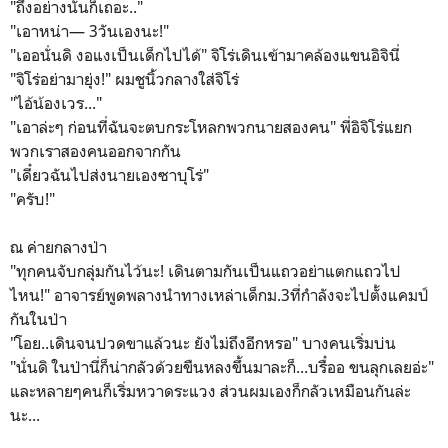
"ถึงอย่างนั้นก็เถอะ.."
"เอาหน่า— 3วันเองนะ!"
"เออนั่นดิ งอแงเป็นเด็กไปได้" จิโร่เดินเข้ามาคล้องแขนอิจินี่
"จิโร่อย่ามายุ่ง!" ผมชูนิ้วกลางใส่จิโร่
"ไอ้น้องเวร..."
"เอาล่ะๆ ก่อนที่ฉันจะตบกระโหลกพวกนายสองคน" พี่อิจิโร่แยก
พวกเราสองคนออกจากกัน
"เดี๋ยวฉันไปส่งนายเองซาบุโร่"
"ครับ!"
ณ ค่ายกลางป่า
"ทุกคนจับกลุ่มกันไว้นะ! เดินตามกันเป็นแถวอย่าแตกแถวไป
ไหน!" อาจารย์พูดพลางนำทางเหล่าเด็กม.3ที่กำลังจะไปตั้งแคมป์
กันในป่า
"โอย..เดินจนปวดขาแล้วนะ ยังไม่ถึงอีกหรอ" บางคนเริ่มบ่น
"นั่นดิ ในป่านี่ก็น่ากลัวด้วยขืนหลงขึ้นมาละก็...บรื๋ออ ขนลุกเลยอ่ะ"
และหลายๆคนก็เริ่มหวาดระแวง ส่วนผมเองก็กลัวเหมือนกันล่ะ
นะ...