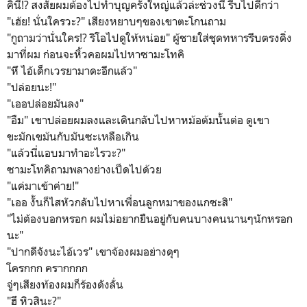
คินี่!? สงสัยผมต้องไปทำบุญครั้งใหญ่แล้วล่ะช่วงนี้ รีบไปดีกว่า
"เฮ้ย! นั่นใครวะ?" เสียงหยาบๆของเขาตะโกนถาม
"กูถามว่านั่นใคร!? ริโอไปดูให้หน่อย" ผู้ชายใส่ชุดทหารรีบตรงดิ่ง
มาที่ผม ก่อนจะหิ้วคอผมไปหาซามะโทคิ
"หึ ไอ้เด็กเวรยามาดะอีกแล้ว"
"ปล่อยนะ!"
"เออปล่อยมันลง"
"อืม" เขาปล่อยผมลงและเดินกลับไปหาหม้อต้มนั้นต่อ ดูเขา
ขะมักเขม้นกับมันซะเหลือเกิน
"แล้วนี่แอบมาทำอะไรวะ?"
ซามะโทคิถามพลางย่างเป็ดไปด้วย
"แค่มาเข้าค่าย!"
"เออ งั้นก็ไสหัวกลับไปหาเพื่อนลูกหมาของแกซะสิ"
"ไม่ต้องบอกหรอก ผมไม่อยากยืนอยู่กับคนบางคนนานๆนักหรอก
นะ"
"ปากดีจังนะไอ้เวร" เขาจ้องผมอย่างดุๆ
โครกกก ครากกกก
จู่ๆเสียงท้องผมก็ร้องดังลั่น
"ฮึ หิวสินะ?"