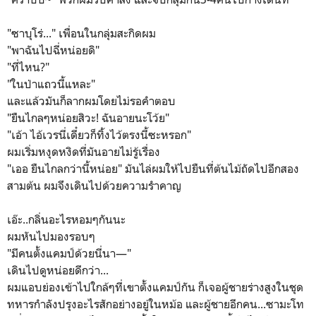
"ซาบุโร่..." เพื่อนในกลุ่มสะกิดผม
"พาฉันไปฉี่หน่อยดิ"
"ที่ไหน?"
"ในป่าแถวนี้แหละ"
และแล้วมันก็ลากผมโดยไม่รอคำตอบ
"ยืนไกลๆหน่อยสิวะ! ฉันอายนะโว้ย"
"เอ้า ไอ้เวรนี่เดี๋ยวก็ทิ้งไว้ตรงนี้ซะหรอก"
ผมเริ่มหงุดหงิดที่มันอายไม่รู้เรื่อง
"เออ ยืนไกลกว่านี้หน่อย" มันไล่ผมให้ไปยืนที่ต้นไม้ถัดไปอีกสอง
สามต้น ผมจึงเดินไปด้วยความรำคาญ
เอ๊ะ..กลิ่นอะไรหอมๆกันนะ
ผมหันไปมองรอบๆ
"มีคนตั้งแคมป์ด้วยนี่นา—"
เดินไปดูหน่อยดีกว่า...
ผมแอบย่องเข้าไปใกล้ๆที่เขาตั้งแคมป์กัน ก็เจอผู้ชายร่างสูงในชุด
ทหารกำลังปรุงอะไรสักอย่างอยู่ในหม้อ และผู้ชายอีกคน...ซามะโท