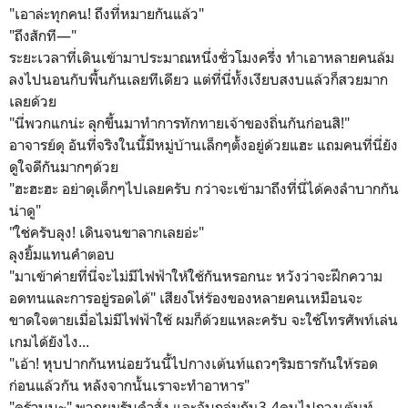
"เอาล่ะทุกคน! ถึงที่หมายกันแล้ว"
"ถึงสักที—"
ระยะเวลาที่เดินเข้ามาประมาณหนึ่งชั่วโมงครึ่ง ทำเอาหลายคนล้ม
ลงไปนอนกับพื้นกันเลยทีเดียว แต่ที่นี่ทั้งเงียบสงบแล้วก็สวยมาก
เลยด้วย
"นี่พวกแกน่ะ ลุกขึ้นมาทำการทักทายเจ้าของถิ่นกันก่อนสิ!"
อาจารย์ดุ อันที่จริงในนี้มีหมู่บ้านเล็กๆตั้งอยู่ด้วยแฮะ แถมคนที่นี่ยัง
ดูใจดีกันมากๆด้วย
"ฮะฮะฮะ อย่าดุเด็กๆไปเลยครับ กว่าจะเข้ามาถึงที่นี่ได้คงลำบากกัน
น่าดู"
"ใช่ครับลุง! เดินจนขาลากเลยอ่ะ"
ลุงยิ้มแทนคำตอบ
"มาเข้าค่ายที่นี่จะไม่มีไฟฟ้าให้ใช้กันหรอกนะ หวังว่าจะฝึกความ
อดทนและการอยู่รอดได้" เสียงโห่ร้องของหลายคนเหมือนจะ
ขาดใจตายเมื่อไม่มีไฟฟ้าใช้ ผมก็ด้วยแหละครับ จะใช้โทรศัพท์เล่น
เกมได้ยังไง...
"เอ้า! หุบปากกันหน่อยวันนี้ไปกางเต้นท์แถวๆริมธารกันให้รอด
ก่อนแล้วกัน หลังจากนั้นเราจะทำอาหาร"
"คร้าบบ~" พวกผมรับคำสั่ง และจับกลุ่มกัน3-4คนไปกางเต้นท์