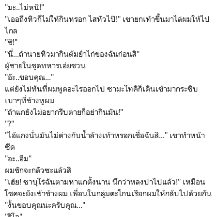
"มะ..ไม่หนิ!"
"เออถึงหิวก็ไม่ให้กินหรอก ไสหัวไป๊!" เขายกเท้าขึ้นมาไล่ผมให้ไป
ไกล
"ชิ!"
"นี่...ถ้านายหิวมากินต้มยำไก่ของฉันก่อนสิ"
ผู้ชายในชุดทหารเอ่ยชวน
"อ๊ะ..ขอบคุณ..."
แต่ยังไม่ทันที่ผมพูดอะไรออกไป ซามะโทคิก็เดินเข้ามากระซิบ
เบาๆที่ข้างหูผม
"ถ้าแกยังไม่อยากรีบตายก็อย่ากินมัน!"
"?"
"ไอ้แกงนั่นมันไม่ต่างกับน้ำล้างเท้าหรอกเชื่อฉันสิ..." เขาทำหน้า
ซีด
"อะ..อืม"
ผมชักจะกลัวซะแล้วสิ
"เฮ้ย! ซาบุโร่ฉันตามหาแกตั้งนาน นึกว่าหลงป่าไปแล้ว!" เหมือน
โชคจะยังเข้าข้างผม เพื่อนในกลุ่มตะโกนเรียกผมให้กลับไปด้วยกัน
"งั้นขอบคุณนะครับคุณ..."
"ริโอ"