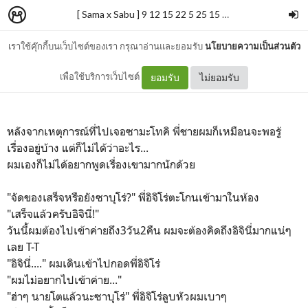
[ Sama x Sabu ] 9 12 15 22 5 25 15 21♡
–
เจ้าปลาวาฬ.
เราใช้คุ๊กกี้บนเว็บไซต์ของเรา กรุณาอ่านและยอมรับ
นโยบายความเป็นส่วนตัว
4
เพื่อใช้บริการเว็บไซต์
ยอมรับ
ไม่ยอมรับ
หลังจากเหตุการณ์ที่ไปเจอซามะโทคิ พี่ชายผมก็เหมือนจะพอรู้
เรื่องอยู่บ้าง แต่ก็ไม่ได้ว่าอะไร...
ผมเองก็ไม่ได้อยากพูดเรื่องเขามากนักด้วย
"จัดของเสร็จหรือยังซาบุโร่?" พี่อิจิโร่ตะโกนเข้ามาในห้อง
"เสร็จแล้วครับอิจินี่!"
วันนี้ผมต้องไปเข้าค่ายถึง3วัน2คืน ผมจะต้องคิดถึงอิจินี่มากแน่ๆ
เลย T-T
"อิจินี่...." ผมเดินเข้าไปกอดพี่อิจิโร่
"ผมไม่อยากไปเข้าค่าย..."
"ฮ่าๆ นายโตแล้วนะซาบุโร่" พี่อิจิโร่ลูบหัวผมเบาๆ