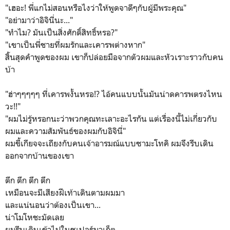
"เฮอะ! พี่แกไม่สอนหรือไงว่าให้พูดจาดีๆกับผู้มีพระคุณ"
"อย่ามาว่าอิจินี่นะ..."
"ทำไม? มันเป็นสิ่งศักดิ์สิทธิ์หรอ?"
"เขาเป็นพี่ชายที่ผมรักและเคารพต่างหาก"
สิ้นสุดคำพูดของผม เขาก็ปล่อยมือจากตัวผมและหัวเราะราวกับคน
บ้า
"ฮ่าๆๆๆๆๆ ที่เคารพงั้นหรอ!? ไอ้คนแบบนั้นมันน่าดคารพตรงไหน
วะ!!"
"ผมไม่รู้หรอกนะว่าพวกคุณทะเลาะอะไรกัน แต่เรื่องนี้ไม่เกี่ยวกับ
ผมและความสัมพันธ์ของผมกับอิจินี่"
ผมขี้เกียจจะเถียงกับคนเจ้าอารมณ์แบบซามะโทคิ ผมจึงรีบเดิน
ออกจากบ้านของเขา
ตึก ตึก ตึก ตึก
เหมือนจะมีเสียงฝีเท้าเดินตามผมมา
และแน่นอนว่าต้องเป็นเขา...
น่าโมโหชะมัดเลย
ผมรีบเดินเข้าไปในซูเปอร์มาเก็ต