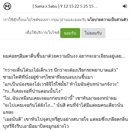
[ Sama x Sabu ] 9 12 15 22 5 25 15 21♡
–
เจ้าปลาวาฬ.
เราใช้คุ๊กกี้บนเว็บไซต์ของเรา กรุณาอ่านและยอมรับ
นโยบายความเป็นส่วนตัว
3
เพื่อใช้บริการเว็บไซต์
ยอมรับ
ไม่ยอมรับ
ผมค่อยๆลืมตาตื่นขึ้นมาด้วยความมึนงง อยากจะอาเจียนอยู่เลย...
"กว่าจะตื่นได้นะไอ้เด็กเวร นึกว่าจะต้องเรียกรถพยาบาลแล้ว"
ซามะโทคิที่นั่งอยู่ข้างๆโซฟาที่ผมนอนบ่นขึ้นมา
"แกเป็นน้องของไอ้เวรอิจิโร่ใช่มั้ย? ทำไมฉันคุ้นหน้าแกจังวะ"
"กะ..ก็เคยเจอที่บ้านตอนนั้นไง"
"ไม่..ฉันเหมือนเคยเจอแกก่อนหน้านี้" เขาหันมามองหน้าผม
"จะไปเคยเจอกันได้ยังไง..." นั่นสิ คนที่จำได้มีแต่ผมคนเดียวนั่น
แหละ
"เออนั่นดิ" เขาหันไปจุดบุหรี่สูบอย่างสบายใจ แต่ผมซึ่งเกลียดกลิ่น
บุหรี่จึงรีบเอามือมาปิดจมูกอย่างไว