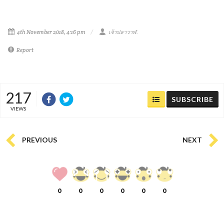
4th November 2018, 4:16 pm
เจ้าปลาวาฬ.
Report
217
SUBSCRIBE
VIEWS
PREVIOUS
NEXT
0
0
0
0
0
0