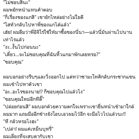
"ไม่ชอบสินะ"
ผมพยักหน้าแทนคำตอบ
"ก็เรื่องของแกสิ" เขายักไหล่อย่างไม่ใยดี
"ไสหัวกลับไปหาพี่ของแกได้แล้ว"
เฮ้ย! ผมลืมว่าพี่อิจิโร่ใช้ให้มาซื้อของนี่นา—แล้วนี่มันผ่านไปนาน
เท่าไรแล้ว
"งะ..งั้นไปก่อนนะ"
"เดี๋ยว...จะไม่ขอบคุณที่ฉันหิ้วแกมาพักเลยหรอ?"
"ขอบคุณ"
ผมบอกอย่างรีบๆและวิ่งออกไป แต่ทว่าซามะโทคิกลับกระชากแขน
ผมเข้าไปหาตัวเขา
"อะ..อะไรของนาย!? ก็ขอบคุณไปแล้วไง"
"ขอบคุณใหม่อีกทีดิ๊"
"ปล่อยก่อนสิ" ผมบอกด้วยความตกใจเพราะเขายื่นหน้าเข้ามาใกล้
ผมมาก แถมมืออีกข้างยังโอบเอวผมไว้อีก จะมือไวไปแล้วนะ!!
"หึ กลัวหรอไงฮะ"
"เปล่า! ผมแค่เหม็นบุหรี่"
ผมเลี่ยงที่จะสบตากับเขา