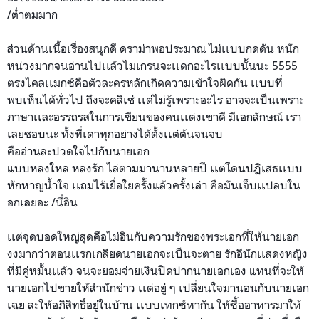
/ต่ำตมมาก
ส่วนด้านเนื้อเรื่องสนุกดี ดราม่าพอประมาณ ไม่เเบบกดดัน หนัก
หน่วงมากจนอ่านไปเเล้วไ
มเกรนจะเเดกอะไรเเบบนั้นนะ 5555
ตรงไคลเเมกซ์คือตัวละครหลัก
เกิดความเข้าใจผิดกัน เเบบที่
พบเห็นได้ทั่วไป ถึงจะคลิเช่ เเต่ไม่รู้เพราะอะไร อาจจะเป็นเพราะ
ภาษาเเละอรรถ
รสในการเขียนของคนเเต่งเขาด
ี มีเอกลักษณ์ เรา
เลยชอบนะ ทั้งที่เดาทุกอย่างได้ตั้งเ
เต่ต้นจนจบ
คืออ่านละปวดใจไปกับนายเอก
แบบหลงใหล หลงรัก ไล่ตามมานานหลายปี เเต่โดนปฏิเสธเเบบ
หักหาญน้ำ
ใจ เเถมไร้เยื่อใยครั้งแล้วครั
้งเล่า คือมันเจ็บเเปลบใน
อกเลยอะ /นี่อิน
เเต่จุดบอดใหญ่สุดคือไม่อิน
กับความรักของพระเอกที่ให้น
ายเอก
งงมากว่าตอนเเรกเกลียดนายเอ
กจะเป็นจะตาย รักอีนักเเสดงหญิง
ที่มีคู่ห
มั้นเเล้ว จนจะยอมจ่ายเงินปิดปากนายเอ
กเอง แทนที่จะให้
นายเอกไปขายให้ส
ำนักข่าว เเต่อยู่ ๆ เปลี่ยนใจมานอนกับนายเอก
เฉย
ละให้อภิสิทธิ์อยู่ในบ้าน เเบบเทกซ์หากัน ให้ซื้ออาหารมาให้