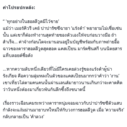
คำโปรยปกหลัง:
“ 'ทุกอย่างในฮอลลีวูดมีไว้ขา
ย'
แม้ว่า เมอร์คิวรี เคย์ ปาปารัซซีฉายา ‘แร้งดำ’ พยายามไม่เชื่อเช่น
นั้น แต่เขาก็ต้องทำงานสุดท้ายขอ
งตัวเองให้จบก่อนวางมือ ถ้า
สำเร็จ... ค่าจ้างก้อนโตจะมานอนอยู่ใน
บัญชีพร้อมกับภาพถ่ายอื้อ
ฉา
วของดาราฮอลลีวูดสุดฮอต แคสเปียน มาร์ตชินสกี บนนิตยสาร
แท็บลอยด์ชื่อดัง
…หากความลับหนึ่งเดียวที่ไม
่มีใครเคยล่วงรู้ของแร้งดำผ
ู้น่า
รังเกียจ คือความลุ่มหลงในตัวของแคสเ
ปียนมากกว่าคำว่า ‘งาน’
เขาเที่ยวไล่ตามคนคนนั้นผ่า
นเลนส์มายาวนานเกินกว่าจะคา
ดคิด
ว่าวันหนึ่งต้องมาเกี่ย
วพันกันลึกซึ้งถึงขนาดนี้
เรื่องราวเฉือนคมระหว่างดาร
าหนุ่มจอมฉาวกับปาปารัซซีตั
วแสบ
กำลังจะแง้มม่านมายาบทใ
หม่ให้กับวงการฮอลลีวูด เมื่อ ‘ความจริง’
กลับกลายเป็น ‘คำลวง’