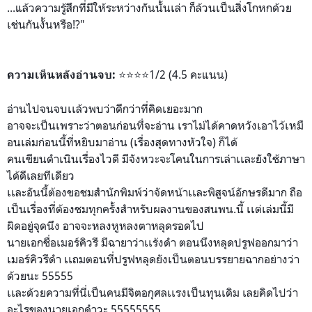
...แล้วความรู้สึกที่มีให้ร
ะหว่างกันนั้นเล่า ก็ล้วนเป็นสิ่งโกหกด้วย
เช่น
กันงั้นหรือ!?"
⭐️
⭐️
⭐️
⭐️
1/2 (4.5 คะแนน)
ความเห็นหลังอ่านจ
บ:
อ่านไปจนจบเเล้วพบว่าดีกว่า
ที่คิดเยอะมาก
อาจจะเป็นเพราะว่าตอนก่อนที
่จะอ่าน เราไม่ได้คาดหวังเอาไว้เหมื
อนเล่มก่อนนี้ที่หยิบมาอ่าน
(เรื่องสุดทางหัวใจ) ก็ได้
คนเขียนดำเนินเรื่องไวดี มีจังหวะจะโคนในการเล่าเเละ
ยังใช้ภาษา
ได้ดีเลยทีเดียว
เเละอันนี้ต้องขอชมสำนักพิม
พ์ว่าจัดหน้าเเละพิสูจน์อัก
ษรดีมาก ถือ
เป็นเรื่องที่ต้องชมทุกค
รั้งสำหรับผลงานของสนพน.นี้
เเต่เล่มนี้มี
ผิดอยู่จุดนึง
อาจจะหลงหูหลงตาหลุดรอดไป
นายเอกชื่อเมอร์คิวรี มีฉายาว่าเเร้งดำ ตอนนึงหลุดปรูฟออกมาว่า
เมอร์คิวรีดำ เเถมตอนที่ปรูฟหลุดยังเป็นต
อนบรรยายฉากอย่างว่า
ด้วยนะ 55555
เเละด้วยความที่นี่เป็นคนมี
จิตอกุศลเเรงเป็นทุนเดิม เลยคิดไปว่า
อะไรของนายเอกดำ
วะ 55555555