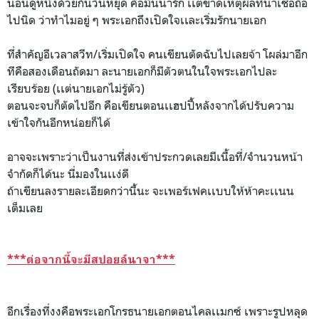
นอนดูหนังด้วยกันวันหยุด คือมันน่ารัก เเต่ขาดเหตุผลที่น่าเชื่อถื
อ
ไปนิด ว่าทำไมอยู่ ๆ พระเอกถึงเปิดใจเเละเริ่มรั
กนายเอก
ที่สำคัญอีเวลาสวีท/
เริ่มเปิดใจ คนเขียนตัดฉับไปเลยจ้า โผล่มาอีก
ทีคือสองเดือนถัดม
า ละนายเอกก็มีตัวตนในใจพระเอ
กไปละ
เรียบร้อย (เเต่นายเอกไม่รู้ตัว)
ตอนจะจบก็ตัดไปอีก คือเขียนตอนเเฮปปี้หลังจากไ
ด้ปรับความ
เข้าใจกันอีกหน่อ
ยก็ได้
อาจจะเพราะว่าเป็นงานที่ส่ง
เข้าประกวดเลยมีเนื้อที่/
จำนวนหน้า
จำกัดก็ได้นะ นี่มองในเเง่ดี
ถ้าเขียนลงรายละเอียดกว่านี
้นะ จะเพอร์เฟคเเบบให้ห้าคะเเนน
เต็มเลย
***ต่อจากนี้จะมีสปอยล์นาจา
***
อีกเรื่องที่งงคือพระเอกโกร
ธนายเอกตอนไคลเเมกซ์ เพราะรูปหลุด