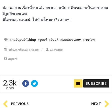
ปล. พออ่านเรื่องนี้จบเเล้ว อยากอ่านนิยายที่พระเอกเป็น
ดาราฮอล
ลีวูดอีกเลยเเฮะ
มีใครพอจะเเนะนำได้บ้างไหมคะ? /เกาะขา
#nabupublishing
#yaoi
#book
#bookreview
#review
9th March 2018, 9:58 am
Lucreazia
Report
2.3k
SUBSCRIBE
VIEWS
PREVIOUS
NEXT