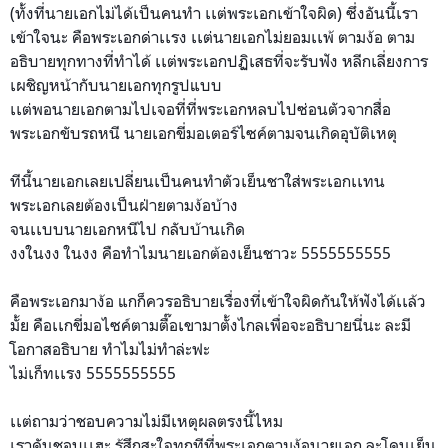
(ทั้งที่นายเอกไม่ได้เป็นคน
ทำ เเต่พระเอกเข้าใจผิด) ซึ่งอันนี้เรา
เข้าใจนะ คือพระเอกด่าเเรง เเต่นายเอกไม่ยอมเเพ้ ตามง้อ ตาม
อธิบายทุกทางที่ทำได้ เเต่พระเอกปฏิเสธที่จะรับฟั
ง หลีกเลี่ยงการ
เผชิญหน้ากับน
ายเอกทุกรูปแบบ
เเต่พอนายเอกตามไปเจอที่ที่
พระเอกหลบไปซ่อนตัวจากสื่อ
พระเอกขับรถหนี นายเอกขี่มอเตอร์ไซค์ตามจนเ
กิดอุบัติเหตุ
ทีนี้นายเอกเลยเปลี่ยนเป็นค
นทำตัวเย็นชาใส่พระเอกเเทน
พระเอกเลยต้องเป็นฝ่ายตามง้
อบ้าง
จนเเบบนายเอกหนีไป กลับบ้านเกิด
งงในงง ในงง คือทำไมนายเอกต้องเย็นชาวะ 5555555555
คือพระเอกมาง้อ แกก็ควรอธิบายเรื่องที่เข้า
ใจผิดกันให้ฟังได้เเล้ว
มั้ย
คือเเกขี่มอไซค์ตามตื๊อเขาม
าตั้งไกลเพื่อจะอธิบายนี่นะ
ละมี
โอกาสอธิบาย ทำไมไม่ทำล่ะฟะ
ไม่เก็ทเเรง 5555555555
เเต่ถามว่าชอบความไม่มีเหตุ
ผลตรงนี้ไหม
เราดันชอบเเฮะ รู้สึกสะใจทุกทีที่พระเอกตา
มง้อนายเอก ละโดนเย็น