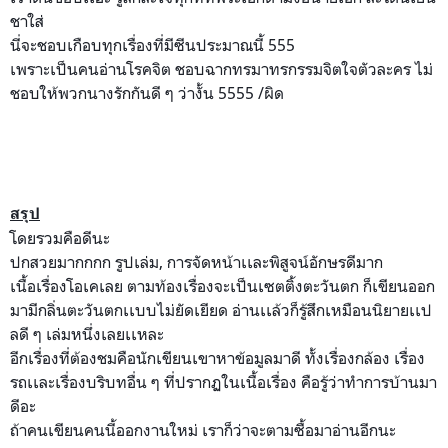
ชาใส่
นี่จะชอบเกือบทุกเรื่องที่ม
ีซีนประมาณนี้ 555
เพราะเป็นคนอ่านโรคจิต ชอบฉากทรมาทรกรรมจิตใจตัวละ
คร ไม่
ชอบให้พวกนางรักกันดี ๆ ว่างั้น 5555 /ผิด
สรุป
โดยรวมคือดีนะ
ปกสวยมากกกก รูปเล่ม, การจัดหน้าเเละพิสูจน์อักษร
ดีมาก
เนื้อเรื่องโอเคเลย ตามท้องเรื่องจะเป็นเซตติ้ง
ตะวันตก ก็เขียนออก
มามีกลิ่นตะวันตก
เเบบไม่ยัดเยียด อ่านเเล้วก็รู้สึกเหมือนนิย
ายเเป
ลดี ๆ เล่มหนึ่งเลยเเหละ
อีกเรื่องที่ต้องชมคือนักเข
ียนเขาหาข้อมูลมาดี ทั้งเรื่องกล้อง เรื่อง
รถเเละเรื่องบริบทอื่
น ๆ ที่ปรากฏในเนื้อเรื่อง คือรู้ว่าทำการบ้านมา
ดีอะ
ถ้าคนเขียนคนนี้ออกงานใหม่ เราก็ว่าจะตามซื้อมาอ่านอีก
นะ