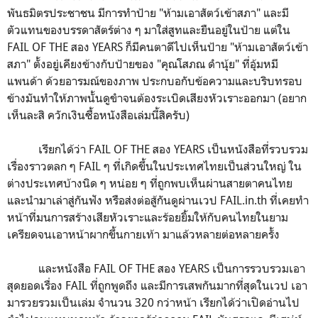
พันธมิตรประชาชน มีการทำป้าย "ห้ามเอาสัตว์เข้าสภา" และมี
ตัวแทนของบรรดาสัตร์ต่าง ๆ มาใส่สูทและยืนอยู่ในป้าย แต่ใน
FAIL OF THE สอง YEARS ก็มีคนตาดีไปเห็นป้าย "ห้ามเอาสัตว์เข้า
สภา" ตั้งอยู่เคียงข้างกับป้ายของ "คุณโสภณ ดำนุ้ย" ที่อุ้มหมี
แพนด้า ด้วยอารมณ์ของภาพ ประกบอกับข้อความและบริบทรอบ
ข้างมันทำให้ภาพนั้นดูขำจนต้องระเบิดเสียงหัวเราะออกมา (อยาก
เห็นละสิ ควักเงินซื้อหนังสือเล่มนี้สิครับ)
เรียกได้ว่า FAIL OF THE สอง YEARS เป็นหนังสือที่รวบรวม
เรื่องราวตลก ๆ FAIL ๆ ที่เกิดขึ้นในประเทศไทยเป็นส่วนใหญ่ ใน
ต่างประเทศบ้างนิด ๆ หน่อย ๆ ที่ถูกพบเห็นผ่านสายตาคนไทย
และนำมาเล่าสู่กันฟัง หรือส่งต่อสู้กันดูผ่านเวป FAIL.in.th ที่เคยทำ
หน้าที่มนการสร้างเสียหัวเราะและร้อยยิ้มให้กับคนไทยในยาม
เครียดจนเอาหน้าผากขึ้นกายเท้า มาแล้วหลายต่อหลายครั้ง
และหนังสือ FAIL OF THE สอง YEARS เป็นการรวบรวมเอา
สุดยอดเรื่อง FAIL ที่ถูกพูดถึง และมีการเสพกันมากที่สุดในเวป เอา
มารวยรวมเป็นเล่ม จำนวน 320 กว่าหน้า เรียกได้ว่าเปิดอ่านไป