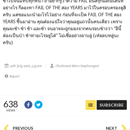
ขำไปจนแทบทุกหน้า ถ้าอยากรู้ว่าความ FAIL มันสรุกและมีเสน่ห์
อย่างไร ก็ลองหา FAIL OF THE สอง YEARS มาไว้ในครอบครองดูสิ
ครับ แต่ขอแนะนำอะไรไว้อย่าง ก่อนที่จะเปิด FAIL OF THE สอง
YEARS ขึ้นมาอ่าน คุณต้องแน้ใจว่าคุณอยู่แถวนั้นคนเดียว เพราะ
คุณจะขำ ขำ ขำ และขำ จนอาจจะถูกมองจากคนรอบข้างว่า "อีนี้
ต้องเป็นบ้า ขำห่าอะไรอยู่ได้" ไม่เชื่ออย่างลาบลู่ (เห้ยลบหลู่นะ
ครับ)
14th July 2016, 3:35 am
Chaitawat Marc Seephongsai
Report
638
SUBSCRIBE
VIEWS
PREVIOUS
NEXT