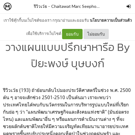
รีวิวเว้ย
–
Chaitawat Marc Seephongsai
เราใช้คุ๊กกี้บนเว็บไซต์ของเรา กรุณาอ่านและยอมรับ
นโยบายความเป็นส่วนตัว
การวิเคราะห์นโยบายและการ
เพื่อใช้บริการเว็บไซต์
ยอมรับ
ไม่ยอมรับ
วางแผนแบบปรึกษาหารือ By
ปิยะพงษ์ บุษบงก์
รีวิวเว้ย (193) ถ้าย้อนกลับไปมองประวัติศาสตร์ในช่วง พ.ศ. 2500
ต้น ๆ อาจจะสักช่วง 2501-2510 เป็นต้นมา เราจะพบว่า
ประเทศไทยได้พบกับนวัตกรรมในการบริหารรูปแบบใหม่ที่เรียก
กันย่อ ๆ ว่า "แผนพัฒนาเศรษฐกิจและสังคมแห่งชาติ" (มันย่อตรง
ไหน) และแผนพัฒนาอื่น ๆ หรือแผนการดำเนินงานต่าง ๆ ที่จะ
ชวยผลักดันชาติไทยให้มีความเจริญทัดเทียมนานาอารยประเทศ
ผุดพรายขึ้นยุบยับประหนึ่งดอกเห็ดป่าในช่วงฤดูฝนพรำ และ