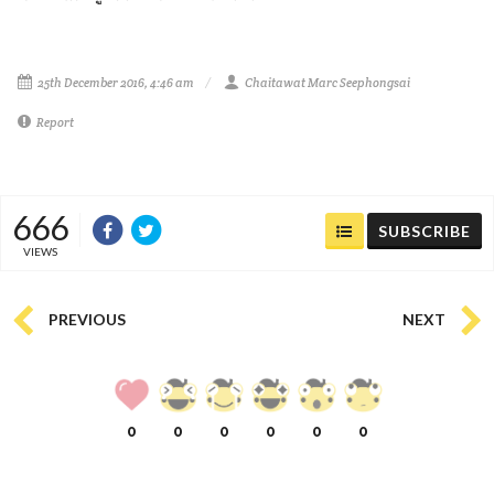
25th December 2016, 4:46 am
Chaitawat Marc Seephongsai
Report
666
SUBSCRIBE
VIEWS
PREVIOUS
NEXT
0
0
0
0
0
0