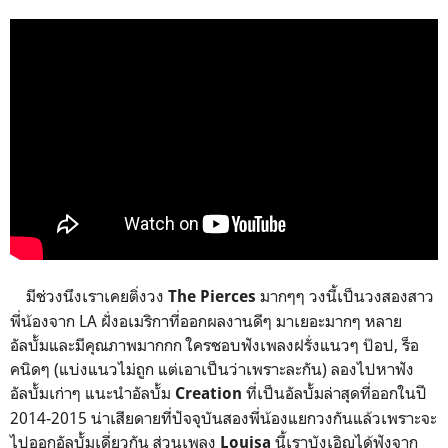
มีช่วงนึงเราเคยติ่งวง
มากๆๆ วงนี้เป็นวงสองสาว
The Pierces
พี่น้องจาก LA ฝั่งอเมริกาที่ออกผลงานดีๆ มาเยอะมากๆ หลาย
อัลบั้มและมีคุณภาพมากกก ใครชอบฟังเพลงฝรั่งแนวๆ ป๊อป, ร็อ
คนิดๆ (แบ่งแนวไม่ถูก แต่เอาเป็นว่าเพราะละกัน) ลองไปหาฟัง
อัลบั้มเก่าๆ แนะนำอัลบั้ม
ที่เป็นอัลบั้มล่าสุดที่ออกในปี
Creation
2014-2015 น่าเสียดายที่ปัจจุบันสองพี่น้องแยกวงกันแล้วเพราะจะ
ไปออกอัลบั้มเดี่ยวกัน ส่วนเพลง
นี้เราบังเอิญได้ฟังจาก
Louisa