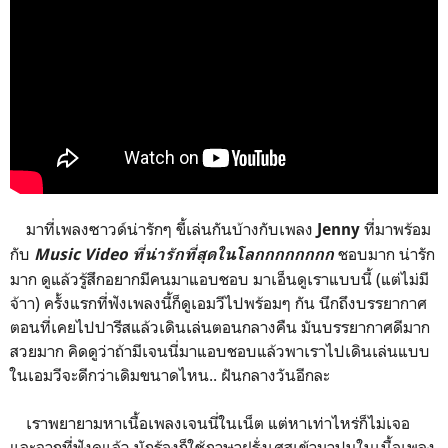
มาที่เพลงซาวด์น่ารักๆ ขี้เล่นกันบ้างกับเพลง
ที่มาพร้อม
Jenny
กับ
ชอบมาก น่ารัก
Music Video ที่น่ารักที่สุดในโลกกกกกกกก
มาก ดูแล้วรู้สึกอยากมีคนมาแอบชอบ มาเอ็นดูเราแบบนี้ (แต่ไม่มี
จ้าา) ครั้งแรกที่ฟังเพลงนี้ก็ดูเอมวีไปพร้อมๆ กัน นึกถึงบรรยากาศ
ตอนที่เคยไปปารีสแล้วเดินเล่นตอนกลางคืน มันบรรยากาศดีมาก
สวยมาก คิดดูว่าถ้ามีเจนนี่มาแอบชอบแล้วพาเราไปเดินเล่นแบบ
ในเอมวีจะดีกว่าเดิมขนาดไหน.. ฝันกลางวันอีกละ
เราพยายามหาเนื้อเพลงเจนนี่ในเน็ต แต่หาเท่าไหร่ก็ไม่เจอ
และจากที่ฟังดูแล้ว นักร้องก็ใช้ภาษาฝรั่งเศสเข้ามาปนในเนื้อเพลง