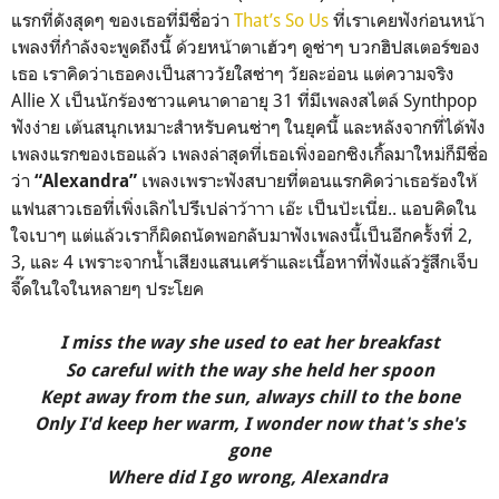
แรกที่ดังสุดๆ ของเธอที่มีชื่อว่า
That’s So Us
ที่เราเคยฟังก่อนหน้า
เพลงที่กำลังจะพูดถึงนี้ ด้วยหน้าตาเฮ้วๆ ดูซ่าๆ บวกฮิปสเตอร์ของ
เธอ เราคิดว่าเธอคงเป็นสาววัยใสซ่าๆ วัยละอ่อน แต่ความจริง
Allie X เป็นนักร้องชาวแคนาดาอายุ 31 ที่มีเพลงสไตล์ Synthpop
ฟังง่าย เต้นสนุกเหมาะสำหรับคนซ่าๆ ในยุคนี้ และหลังจากที่ได้ฟัง
เพลงแรกของเธอแล้ว เพลงล่าสุดที่เธอเพิ่งออกซิงเกิ้ลมาใหม่ก็มีชื่อ
ว่า
เพลงเพราะฟังสบายที่ตอนแรกคิดว่าเธอร้องให้
“Alexandra”
แฟนสาวเธอที่เพิ่งเลิกไปรึเปล่าว้าาา เอ๊ะ เป็นป้ะเนี่ย.. แอบคิดใน
ใจเบาๆ แต่แล้วเราก็ผิดถนัดพอกลับมาฟังเพลงนี้เป็นอีกครั้งที่ 2,
3, และ 4 เพราะจากน้ำเสียงแสนเศร้าและเนื้อหาที่ฟังแล้วรู้สึกเจ็บ
จี๊ดในใจในหลายๆ ประโยค
I miss the way she used to eat her breakfast
So careful with the way she held her spoon
Kept away from the sun, always chill to the bone
Only I'd keep her warm, I wonder now that's she's
gone
Where did I go wrong, Alexandra