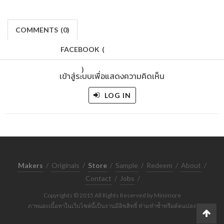
COMMENTS
(
0)
FACEBOOK
(
)
เข้าสู่ระบบเพื่อแสดงความคิดเห็น
LOG IN
Makers
/
Originals
/
Store
/
Sample
/
Redeem
/
About
/
Contact
/
Jobs
/
Copyrights © 2015 All Rights Reserved by Minimore
ภาพและเนื้อหาในเว็บไซต์นี้เป็นงานมีลิขสิทธิ์ ห้ามทำซ้ำหรือดัดแปลง