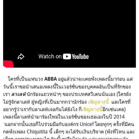
ใครที่เป็นแฟนวง
อยู่แล้วน่าจะเคยฟังเพลงนี้มาก่อน แต่
ABBA
วันนี้เราขอนำเสนอเพลงนี้ในเวอร์ชั่นของบุคคลอันเป็นที่รักของ
เรา
นักร้องแถวหน้าๆ ของประเทศสวีเดนนั่นเอง (ใครยัง
ลาเลห์
ไม่รู้จักลาเลห์ ผู้หญิงที่เป็นมากกว่านักร้อง
เชิญทางนี้
และใครที่
อยากรู้ว่าเรากับลาเลห์เจอกันได้ยังไง ก็
เชิญทางนี้
อีกเช่นเคย)
เพลงนี้ลาเลห์นำมาร้องใหม่ในเวอร์ชั่นของเธอเองในปี 2014
นอกจากนั้นเธอก็ไปร่วมมือกับองค์กร Unicef โดยทุกๆ ครั้งที่มีคน
กดฟังเพลง Chiquitita นี้ เด็กๆ จะได้รับเงินบริจาค (ฟังที่ไหน และ
เด็กๆ จากประเทศอะไร อันนี้เราลืมไปแล้ว แต่แคมเปญจบแล้ว