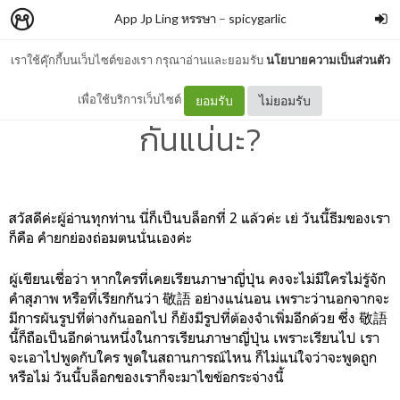
App Jp Ling หรรษา
–
spicygarlic
เราใช้คุ๊กกี้บนเว็บไซต์ของเรา กรุณาอ่านและยอมรับ
นโยบายความเป็นส่วนตัว
02. 尊敬語 謙譲語 ใช้ยังไง
เพื่อใช้บริการเว็บไซต์
ยอมรับ
ไม่ยอมรับ
กันแน่นะ?
สวัสดีค่ะผู้อ่านทุกท่าน นี่ก็เป็นบล็อกที่ 2 แล้วค่ะ เย่ วันนี้ธีมของเรา
ก็คือ คำยกย่องถ่อมตนนั่นเองค่ะ
ผู้เขียนเชื่อว่า หากใครที่เคยเรียนภาษาญี่ปุ่น คงจะไม่มีใครไม่รู้จัก
คำสุภาพ หรือที่เรียกกันว่า 敬語 อย่างแน่นอน เพราะว่านอกจากจะ
มีการผันรูปที่ต่างกันออกไป ก็ยังมีรูปที่ต้องจำเพิ่มอีกด้วย ซึ่ง 敬語
นี้ก็ถือเป็นอีกด่านหนึ่งในการเรียนภาษาญี่ปุ่น เพราะเรียนไป เรา
จะเอาไปพูดกับใคร พูดในสถานการณ์ไหน ก็ไม่แน่ใจว่าจะพูดถูก
หรือไม่ วันนี้บล็อกของเราก็จะมาไขข้อกระจ่างนี้