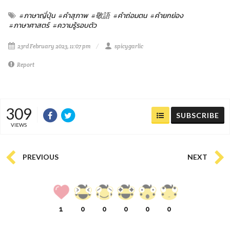
#ภาษาญี่ปุ่น
#คำสุภาพ
#敬語
#คำถ่อมตน
#คำยกย่อง
#ภาษาศาสตร์
#ความรู้รอบตัว
23rd February 2023, 11:07 pm
spicygarlic
Report
309
SUBSCRIBE
VIEWS
PREVIOUS
NEXT
1
0
0
0
0
0