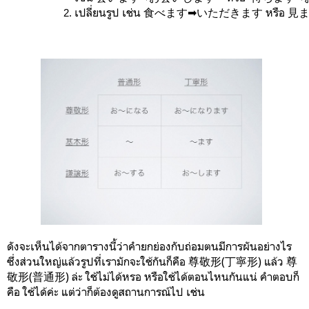
เปลี่ยนรูป เช่น 食べます➡︎いただきます หรือ 見
ดังจะเห็นได้จากตารางนี้ว่าคำยกย่องกับถ่อมตนมีการผันอย่างไร
ซึ่งส่วนใหญ่แล้วรูปที่เรามักจะใช้กันก็คือ 尊敬形(丁寧形) แล้ว 尊
敬形(普通形) ล่ะ ใช้ไม่ได้หรอ หรือใช้ได้ตอนไหนกันแน่ คำตอบก็
คือ ใช้ได้ค่ะ แต่ว่าก็ต้องดูสถานการณ์ไป เช่น