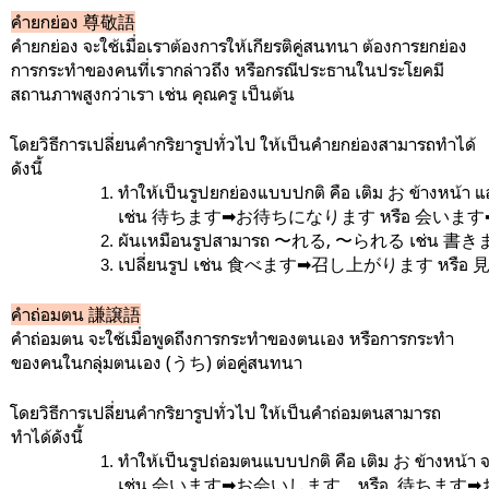
คำยกย่อง 尊敬語
คำยกย่อง จะใช้เมื่อเราต้องการให้เกียรติคู่สนทนา ต้องการยกย่อง
การกระทำของคนที่เรากล่าวถึง หรือกรณีประธานในประโยคมี
สถานภาพสูงกว่าเรา เช่น คุณครู เป็นต้น
โดยวิธีการเปลี่ยนคำกริยารูปทั่วไป ให้เป็นคำยกย่องสามารถทำได้
ดังนี้
ทำให้เป็นรูปยกย่องแบบปกติ คือ เติม お ข้างหน้
เช่น 待ちます➡︎お待ちになります หรือ 会います➡
ผันเหมือนรูปสามารถ 〜れる, 〜られる เช่น 書
เปลี่ยนรูป เช่น 食べます➡︎召し上がります หรื
คำถ่อมตน 謙譲語
คำถ่อมตน จะใช้เมื่อพูดถึงการกระทำของตนเอง หรือการกระทำ
ของคนในกลุ่มตนเอง (うち) ต่อคู่สนทนา
โดยวิธีการเปลี่ยนคำกริยารูปทั่วไป ให้เป็นคำถ่อมตนสามารถ
ทำได้ดังนี้
ทำให้เป็นรูปถ่อมตนแบบปกติ คือ เติม お ข้างหน้
เช่น 会います➡︎お会いします　หรือ  待ちます➡︎お