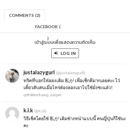
COMMENTS
(
2)
FACEBOOK
(
)
เข้าสู่ระบบเพื่อแสดงความคิดเห็น
LOG IN
justalazygurl
(@justalazygurll)
ทริคที่บอกให้ลองเติม 私が เพื่อเช็กดีมากเลยค่ะะ ไว้
เดี๋ยวสับสนเมื่อไหร่ต้องลองเอาไปใช้มั่งซะแล้ว!
13th March 2023, 2:21 pm
k.l.k
(@k.l.k)
วิธีเช็คโดยใช้ 私が เติมข้างหน้าแบบนี้ คนญี่ปุ่นก็ใช้นะ
คะ