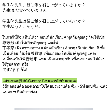
学生A: 先生、昼ご飯を召し上がっていますか？
先生:まだ食べていません。
—----
学生B: 先生は昼ご飯を召し上がっていないか？
学生A: うん、そうだ。
ในกรณีนี้ก็จะเห็นได้ว่า ตอนที่นักเรียน A พูดกับคุณครู ก็จะใช้เป็น
尊敬形 เพื่อให้เกียรติคุณครู และใช้
丁寧形 เพื่อความสุภาพ แต่พอนักเรียน A มาคุยกับนักเรียน B ซึ่ง
เป็นเพื่อน ก็ยังใช้ 尊敬形 เพื่อยกย่อง ให้เกียรติคุณครู แต่จะ
เปลี่ยนเป็นใช้ 普通形 แทน เนื่องจากคุยกับเพื่อนของตน ไม่ต้อง
ใช้รูปสุภาพ หรือ
です/ます ก็ได้
แล้วเราจะรู้ได้ยังไงว่า รูปไหนควรใช้กับตนเอง
วิธีทดสอบคือ ลองเอามาใช้โดยประธานคือ 私が ถ้าใช้กับ私がแล้ว
แปลก ➡︎ คือคำยกย่อง