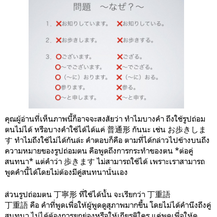
คุณผู้อ่านที่เห็นภาพนี้ก็อาจจะสงสัยว่า ทำไมบางคำ ถึงใช้รูปถ่อม
ตนไม่ได้ หรือบางคำใช้ได้ได้แค่ 普通形 กันนะ เช่น お歩きしま
す ทำไมถึงใช้ไม่ได้กันล่ะ คำตอบก็คือ ตามที่ได้กล่าวไปข้างบนถึง
ความหมายของรูปถ่อมตน คือพูดถึงการกระทำของตน *ต่อคู่
สนทนา* แต่คำว่า 歩きます ไม่สามารถใช้ได้ เพราะเราสามารถ
พูดคำนี้ได้โดยไม่ต้องมีคู่สนทนานั่นเอง
ส่วนรูปถ่อมตน 丁寧形 ที่ใช้ได้นั้น จะเรียกว่า 丁重語
丁重語 คือ คำที่พูดเพื่อให้ผู้พูดดูสุภาพมากขึ้น โดยไม่ได้คำนึงถึงคู่
สนทนา ไม่ได้ต้องการยกย่องหรือให้เกียรติใคร แค่พูดเพื่อให้ดู