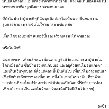
หนุ่มสุดหล่อน่ะ ไม่ตกลงมาจากฟ้าหรอกนะ และต่อให้เธอดั้นด้นไป
หาพวกเขาก็คงถูกยิงตายกลางถนนก่อน
นี่ยังไม่นับว่าผู้ชายดีๆที่ฉันพูดถึง ต้องไม่เป็นพวกชื่นชมความ
รุนแรงด้วย เพราะฉันไม่ใช่อนาสตาเซีย สตีล
เงื่อนไขของเอมม่า สเคอร์บี้เยอะจริงๆเลยนะให้ตายเถอะ
หรือไม่อีกที
ฉันอาจจะหาเพื่อนสักคน เพื่อนตายผู้ซึ่งมีวี่แววน่าจะหาผู้ชายไม่
ได้เหมือนกัน ซื้อบ้านร่วมกันกับเธอ และอยู่ด้วยกันไปจนแก่เฒ่า ...
และเก็บเงินทุกปอนด์ตั้งแต่ตอนนี้เป็นต้นไป เพื่อนำไปถลุงตอนแก่
(ซึ่งขัดกับหลักการของเพื่อนคนหนึ่งในเฟสบุ้คของฉัน ที่ว่าด้วย
การท่องเที่ยวตั้งแต่วัยเยาว์จะทำให้คุณเปิดโลก ที่รักจ๋า การท่อง
เที่ยวต้องการเงิน และในวัยเยาว์ของฉันก็ไม่มีเงินโว้ยยยย)
ลงชื่อ