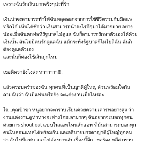
เพราะฉันรักเงินมากจริงๆน่ะที่รัก
เงินน่าจะสามารถทำให้ฉันหลุดออกจากการใช้ชีวิตร่วมกับมิสแพ
ทริกได้ เห็นได้ชัดว่า เงินสามารถนำอะไรดีๆมาได้มากมาย อย่าง
น้อยเมื่อฉันตกท่อที่รัฐบาลไม่ดูแล ฉันก็สามารถรักษาตัวเองได้ด้วย
เงินนั้น ฉันไม่มีคนรักดูแลฉัน แม้กระทั่งรัฐบาลก็ไม่ไยดีฉัน ฉันก็
ต้องดูแลตัวเอง
และนั่นก็ต้องใช้เงินถูกไหม
เธอคิดว่ายังไงล่ะ หาาาาาา!!!!
แล้วครอบครัวของฉัน ทุกคนที่เป็นญาติผู้ใหญ่ ล้วนพร้อมใจกัน
ถามฉันว่า ฉันมีแฟนหรือยัง จะแต่งงานเมื่อไหร่ล่ะ
โถ...คุณป้าขา หนูอยากจะกราบเรียนด้วยความเคารพอย่างสูง ว่า
งานแต่งงานดูท่าทางจะห่างไกลเอามากๆ ฉันอยากจะบอกทุกคน
ด้วยการ shout out แบบในแอพไหนสักแอพ ที่มันสามารถบอกทุก
คนในคอนแทคได้พร้อมกัน และอธิบายบรรดาญาติผู้ใหญ่ทุกคน
ว่า ฉันไม่มีแฟน และไม่ต้องถามฉันเรื่องนี้อีก...ขอร้อง พลีส กราบ