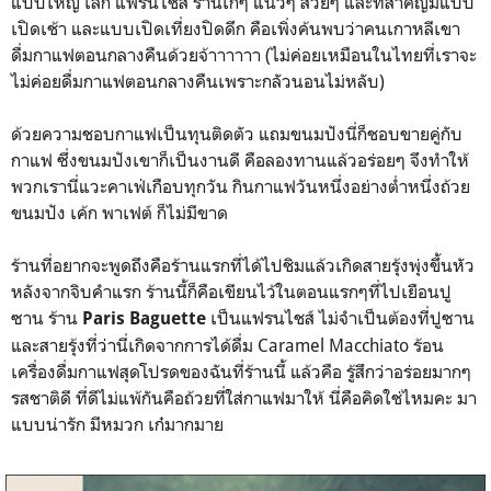
แบบใหญ่ เล็ก แฟรนไชส์ ร้านเก๋ๆ แนวๆ สวยๆ และที่สำคัญมีแบบ
เปิดเช้า และแบบเปิดเที่ยงปิดดึก คือเพิ่งค้นพบว่าคนเกาหลีเขา
ดื่มกาแฟตอนกลางคืนด้วยจ้าาาาาา (ไม่ค่อยเหมือนในไทยที่เราจะ
ไม่ค่อยดื่มกาแฟตอนกลางคืนเพราะกลัวนอนไม่หลับ)
ด้วยความชอบกาแฟเป็นทุนติดตัว แถมขนมปังนี่ก็ชอบขายคู่กับ
กาแฟ ซึ่งขนมปังเขาก็เป็นงานดี คือลองทานแล้วอร่อยๆ จึงทำให้
พวกเรานี่แวะคาเฟ่เกือบทุกวัน กินกาแฟวันหนึ่งอย่างต่ำหนึ่งถ้วย
ขนมปัง เค้ก พาเฟต์ ก็ไม่มีขาด
ร้านที่อยากจะพูดถึงคือร้านแรกที่ได้ไปชิมแล้วเกิดสายรุ้งพุ่งขึ้นหัว
หลังจากจิบคำแรก ร้านนี้ก็คือเขียนไว้ในตอนแรกๆที่ไปเยือนปู
ซาน ร้าน
เป็นแฟรนไชส์ ไม่จำเป็นต้องที่ปูซาน
Paris Baguette
และสายรุ้งที่ว่านี่เกิดจากการได้ดื่ม Caramel Macchiato ร้อน
เครื่องดื่มกาแฟสุดโปรดของฉันที่ร้านนี้ แล้วคือ รู้สึกว่าอร่อยมากๆ
รสชาติดี ที่ดีไม่แพ้กันคือถ้วยที่ใส่กาแฟมาให้ นี่คือคิดใช่ไหมคะ มา
แบบน่ารัก มีหมวก เก๋มากมาย