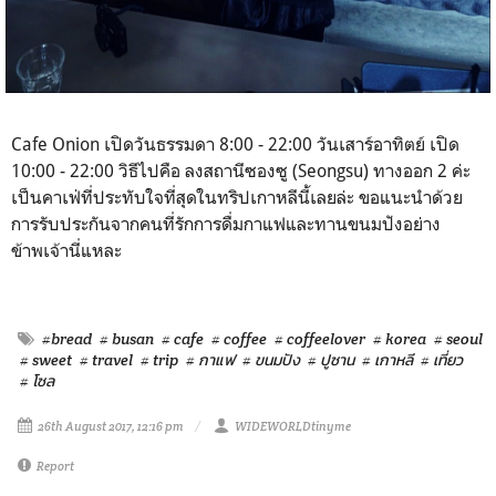
Cafe Onion เปิดวันธรรมดา 8:00 - 22:00 วันเสาร์อาทิตย์ เปิด
10:00 - 22:00 วิธีไปคือ ลงสถานีซองซู (Seongsu) ทางออก 2 ค่ะ
เป็นคาเฟ่ที่ประทับใจที่สุดในทริปเกาหลีนี้เลยล่ะ ขอแนะนำด้วย
การรับประกันจากคนที่รักการดื่มกาแฟและทานขนมปังอย่าง
ข้าพเจ้านี่แหละ
#bread
# busan
# cafe
# coffee
# coffeelover
# korea
# seoul
# sweet
# travel
# trip
# กาแฟ
# ขนมปัง
# ปูซาน
# เกาหลี
# เที่ยว
# โซล
26th August 2017, 12:16 pm
WIDEWORLDtinyme
Report