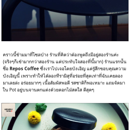
คราวนี้ข้ามมาที่โซลบ้าง ร้านที่คิดว่าต้องพูดถึงมีอยู่สองร้านค่ะ
(จริงๆก็เข้ามากกว่าสองร้าน แต่ประทับใจสองที่นี้มาก) ร้านแรกนั้น
ชื่อ
ซึ่งเราไปเจอโดยบังเอิญ แต่รู้สึกขอบคุณความ
Repos Coffee
บังเอิญนี้ เพราะทำให้ได้ลองทีรามิสุที่อร่อยที่สุดเท่าที่ฉันเคยลอง
มาเลยล่ะ อร่อยมากๆ เนื้อสัมผัสพอดี รสชาติก็พอเหมาะ แถมจัดมา
ใน Pot อยู่บนจานตกแต่งด้วยดอกไม้สดใส ดีสุดๆ