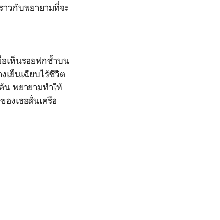
อราวกับพยายามที่จะ
มื่อเห็นรอยฟกช้ำบน
ย็นเฉียบไร้ชีวิต
แค้น พยายามทำให้
กของเธอสั่นเครือ