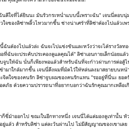
ได้ ฉันดีใจที่ได้ยินนะ มันรัวกระหน่ำแบบนี้เพราะฉัน" เจนนี่ตอบ
ัวใจของลิซ่าพลิ้วไหวมากขึ้น ช่างน่าเศร้าที่ลิซ่าต้องไปแล้วเพ
ี้ฉันต้องไปแล้วล่ะ ฉันจะไปแข่งขันและหวังว่าจะได้รางวัล
อที่ฉันจะประคับประคองดูแลคุณได้" ลิซ่าเอนกายเล็กน้อยแล้วเ
อบจูบให้ฉัน นั่นก็เพียงพอแล้วสำหรับฉันที่จะก้าวผ่านการต่อสู้
วเข้ามาใกล้มากขึ้น เจนนี่ดึงผมที่มัดไว้ให้หล่นลงมาสยายบนหน
ละจิตใจของคนรัก ลิซ่าจูบผมของคนรักแทน "รออยู่ที่นี่นะ ยอ
อดภัย ด้วยความปรารถนาที่อยากบอกว่าฉันรักคุณมากเหลือเก
่าก็ขี่ม้าออกไป ขณะในอีกทางหนึ่ง เจนนี่ได้แต่มองดูเท่านั้น ห
ู่แล้ว สำหรับลิซ่า แต่ละวันผ่านไป ไม่มีสัญญาณของเขาเลย