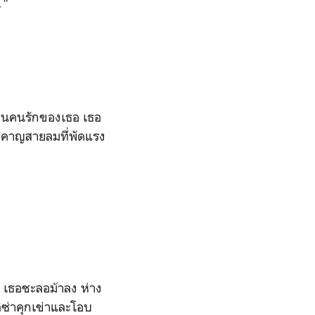
."
บ้านคนรักของเธอ เธอ
้รำคาญสายลมที่พัดแรง
ู่ เธอชะลอม้าลง ห่าง
ิซ่าคุกเข่าและโอบ