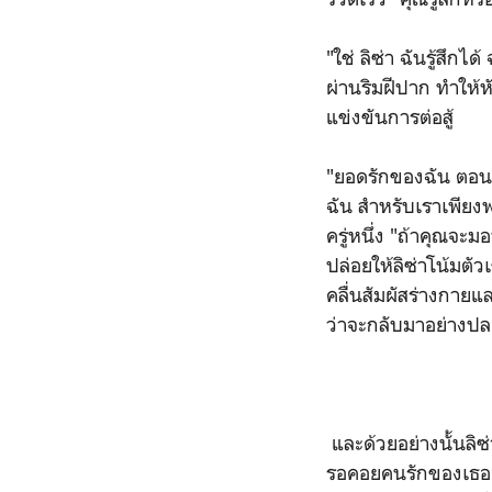
"ใช่ ลิซ่า ฉันรู้สึก
ผ่านริมฝีปาก ทำให้ห
แข่งขันการต่อสู้
"ยอดรักของฉัน ตอนน
ฉัน สำหรับเราเพียงพ
ครู่หนึ่ง "ถ้าคุณจะม
ปล่อยให้ลิซ่าโน้มตั
คลื่นสัมผัสร่างกายแ
ว่าจะกลับมาอย่างปล
และด้วยอย่างนั้นลิซ
รอคอยคนรักของเธออย