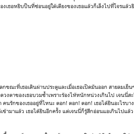
เธอหยิบปืนที่ซ่อนอยู่ใต้เตียงของเธอแล้วก็เล็งไปที่โจรแล้วยิงใ
กขณะที่เธอเดินผ่านประตูและเมื่อเธอเปิดมันออก สายลมเย็นๆ
 ดวงตาของเธอบวมช้ำเพราะร้องไห้หนักหน่วงเกินไป เจนนี่สะอ
คนรักของเธออยู่ที่ไหนะ ตอก! ตอก! ตอก! เธอได้ยินอะไรบางอ
้เข้ามาแล้ว เธอได้ยินอีกครั้ง แต่เจนนี่ก็รู้สึกอ่อนแอเกินไปแล้ว