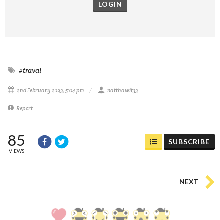
LOGIN
#traval
2nd February 2023, 5:04 pm
natthawit33
Report
85
SUBSCRIBE
VIEWS
NEXT