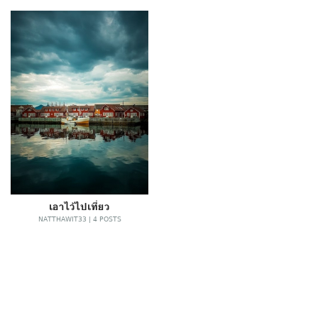
เอาไว้ไปเที่ยว
NATTHAWIT33 | 4 POSTS