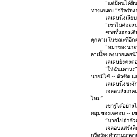
“แต่มีคนได้ยิ
ทางเคเลบ “กรีดร้องด
เคเลบนิ่งเงีย
“เขาไม่ค่อยสบ
ชายทั้งสองเดิ
คุกคาม ในขณะที่อีกฝ
“หมาของนายห
ล่าเนื้อของนายเลยนี่
เคเลบยังคงตอ
“ให้ฉันเดานะ”
นายมีไข้ -- ตัวซีด แ
เคเลบนิ่งชะงั
เจคอบสังเกตเ
ไหม”
เขารู้ได้อย่า
คลุมของเจคอบ -- เ
“นายไปล่าตัวอ
เจคอบแสร้งคิด
กรีดร้องคำรามมาจากป