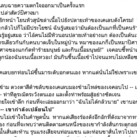
เลบฉายความตกใจออกมาเป็นครั้งแรก
ไป
ล่าสัตว์ปิศาจ
มา
ักหน้า โยนหัวสุนัขล่าเนื้อไปยังปลายเท้าของเคเลบดังโครม
กลัวไปก็ไม่มีประโยชน์ ฉันรู้เสมอว่ามันต้องเป็นแกที่เป็นคนร
ู้อยู่เสมอ ว่าไอ้คนไม่มีหัวนอนปลายเท้าอย่างแก ต้องเป็นต้นเหตุ
เดียวกันกับคนบาดเจ็บในหมู่บ้าน หมาของแกก็เป็นหมาปิศาจ
ศาจของแกกัดทำร้ายมนุษย์ และกินเนื้อมนุษย์!” เจคอบชี้หน้า
ูกน้องฉันจนเนื้อเหวอะ! มันกินชิ้นเนื้อเข้าไปจนแทบไม่เหลือ
่เคเลบยกท่อนไม้ขึ้นมาระดับอกตนเอง หากแต่นั่นไม่ใช่เพราะ
้าม ดวงตาสีดำขลับของเคเลบมองข้ามไหล่ของเจคอบไป -- เข
 ท่าทีดูระมัดระวังตนเอง และตั้งท่าพร้อมสู้อย่างชัดเจน
ใจเข้าลึก ก่อนที่จะเอ่ยออกมาว่า “ฉันไม่ได้กลัวนาย” เขาบอ
”
-- เขากำลังเปลี่ยนไป
ไม่เข้าใจในคำพูดนั้น หากแต่เสียงร้องดังอึกอักที่ดังมาจากทา
ง ก่อนที่จะพบว่าคนติดตามคนหนึ่งของเขากำลังสั่นกระตุกอย
นั้นสั่นสะท้าน รุนแรงเสียจนท่อนแขน และท่อนขาสั่นไหวไปมารา