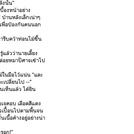
งนั้น”
ื้องหน้าอย่าง
้! บ้านหลังเล็กเน่าๆ
้เพื่อป้องกันคนนอก
รีบคว้าท่อนไม้ขึ้น
้แล้วว่านายเลี้ยง
ปล่อยหมาปิศาจเข้าไป
ม้ในมือไว้แน่น “และ
จะเปลี่ยนไป --”
เห็นแล้ว ได้ยิน
มือเจคอบ เลือดสีแดง
เปื้อนไปตามพื้นจน
นื้อค้างอยู่อย่างน่า
หรอก!”