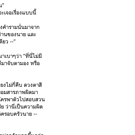
น”
ะเจอเรื่องแบบนี้
้องคำรามนั่นมาจาก
นบ้านของนาย และ
ียว --”
บาๆว่า “ที่นี่ไม่มี
ดีมาจับตามอง หรือ
งไม่กี่คืบ ดวงตาสี
ายยอมสารภาพผิดมา
ูกใครพาตัวไปสอบสวน
 ว่านี่เป็นความผิด
ไล่ครอบครัวนาย --