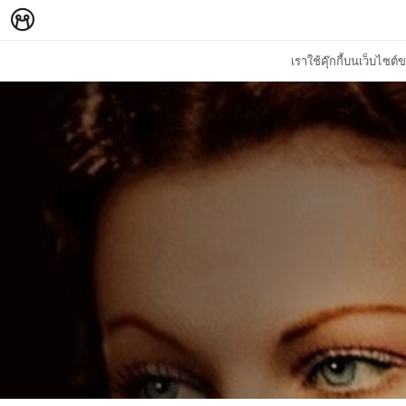
เราใช้คุ๊กกี้บนเว็บไซ