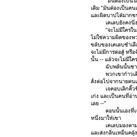
“มันต้องเป็น
น
เดิม “มันต้องเป็นคนเ
และผิดบาปได้มากขนาด
เคเลบยังคงนิ
“จะไม่มีใครใน
ไม่ใช่ความผิดของพวกเ
ขลับของเคเลบชำเลื
จะไม่มีการต่อสู้ หรื
นั้น -- แล้วจะไม่มีใค
ฉับพลันนั้นช
พวกเขาก้าวเดิ
สั่งต่อไปจากนายตน
เจคอบเลิกคิ้ว
เก่ง และเป็นคนที่อ่
เลย --”
ตอนนั้นเองที
หนึ่งมาให้เขา
เคเลบมองตามถ
และส่งกลิ่นเหม็นคลุ้