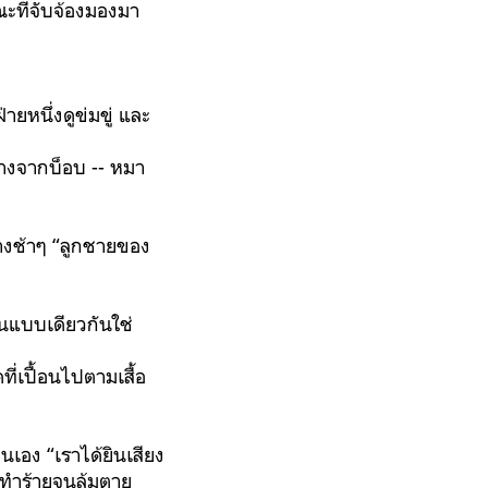
ณะที่จับจ้องมองมา
ยหนึ่งดูข่มขู่ และ
างจากบ็อบ -- หมา
่างช้าๆ “ลูกชายของ
็นแบบเดียวกันใช่
ี่เปื้อนไปตามเสื้อ
นเอง “เราได้ยินเสียง
ัดทำร้ายจนล้มตาย