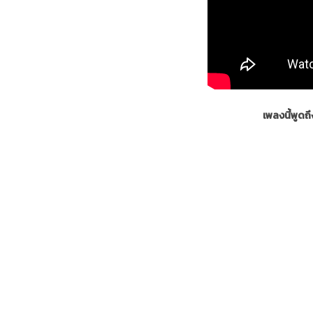
เพลงนี้พูดถ