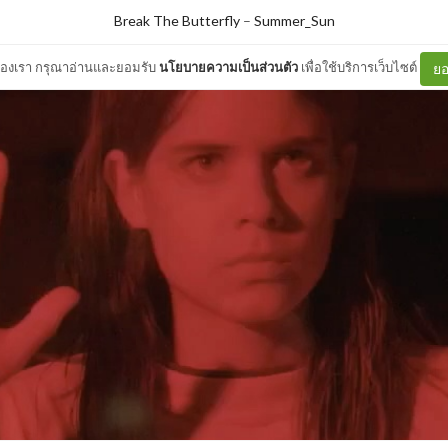
Break The Butterfly
–
Summer_Sun
ต์ของเรา กรุณาอ่านและยอมรับ
นโยบายความเป็นส่วนตัว
เพื่อใช้บริการเว็บไซต์
ยอ