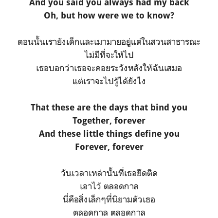
And you said you always had my back
Oh, but how were we to know?
ตอนนั้นเรายังเด็กและเมามายอยู่แต่ในสวนสาธารณะ
ไม่มีที่จะให้ไป
เธอบอกว่าเธอจะคอยระวังหลังให้ฉันเสมอ
แต่เราจะไปรู้ได้ยังไง
That these are the days that bind you
Together, forever
And these little things define you
Forever, forever
วันเวลาเหล่านั้นที่เธอยึดติด
เอาไว้ ตลอดกาล
นี่คือสิ่งเล็กๆที่นิยามตัวเธอ
ตลอดกาล ตลอดกาล