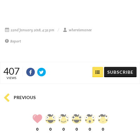
22nd January 2018, 4:32 pm
whereismanee
Report
407
SUBSCRIBE
VIEWS
PREVIOUS
0
0
0
0
0
0