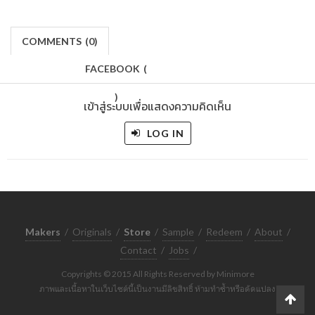
COMMENTS
(
0)
FACEBOOK
(
)
เข้าสู่ระบบเพื่อแสดงความคิดเห็น
LOG IN
Makers
/
Originals
/
Store
/
Sample
/
Redeem
/
About
/
Contact
/
Jobs
/
Copyrights © 2015 All Rights Reserved by Minimore
ภาพและเนื้อหาในเว็บไซต์นี้เป็นงานมีลิขสิทธิ์ ห้ามทำซ้ำหรือดัดแปลง