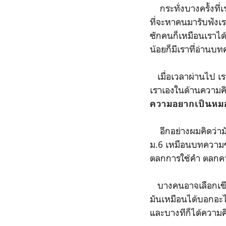
กระทั่งบางครั้งที่
ที่จะหาคนมารับฟังเร
ซักคนก็เหมือนเราได้บ
น้อยก็มีเราที่อ่าน
เมื่อเวลาผ่านไป เร
เราเองในด้านความค
ความอยากเป็นหมอ
อีกอย่างผมคิดว่ามั
ม.6 เหมือนบทความของ
ตลกการใช้คำ ตลกความ
บางคนอาจเลือกเขีย
มันเหมือนได้บอกอะไ
และบางทีก็ได้ความค