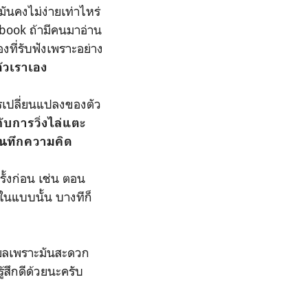
นคงไม่ง่ายเท่าไหร่
ebook ถ้ามีคนมาอ่าน
องที่รับฟังเพราะอย่าง
ตัวเราเอง
รเปลี่ยนแปลงของตัว
ับการวิ่งไล่แตะ
ันทึกความคิด
ั้งก่อน เช่น ตอน
งในแบบนั้น บางทีก็
ยลเพราะมันสะดวก
้สึกดีด้วยนะครับ