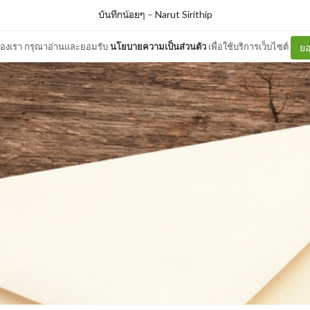
บันทึกน้อยๆ
–
Narut Sirithip
ต์ของเรา กรุณาอ่านและยอมรับ
นโยบายความเป็นส่วนตัว
เพื่อใช้บริการเว็บไซต์
ยอ