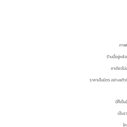
ภาพน
ร้านนี้อยู่หล
ชาเขียวไม่
ราคาเป็นมิตร อย่างแก้ว
นี่ก็เป็
เป็นร
ใค