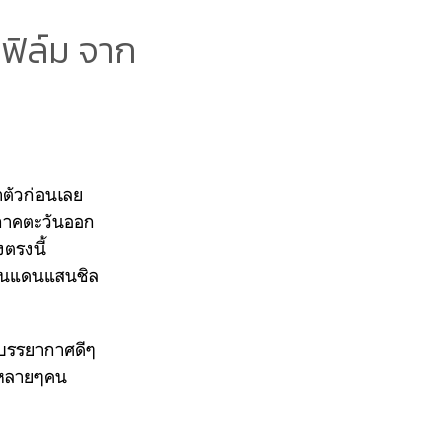
ฟิล์ม จาก
ำตัวก่อนเลย
งภาคตะวันออก
ตรงนี้
นดินแดนแสนชิล
ๆ บรรยากาศดีๆ
ี่หลายๆคน