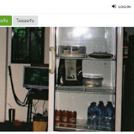
LOG IN
มรับ
ไม่ยอมรับ