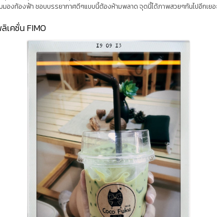
มองท้องฟ้า ชอบบรรยากาศดีๆแบบนี้ต้องห้ามพลาด จุดนี้ได้ภาพสวยๆกันไปอีกเยอะ
ิเคชั่น FIMO