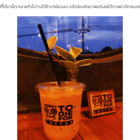
ี่ได้มานี้เราเอาแก้วไปวางไว้ข้างๆน้องเอง แล้วน้องหันมาพอดีเลยได้ภาพน่ารักๆแบบน