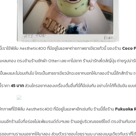
ี้เราใช้ฟิล์ม Aesthetic400 ที่มีอยู่ในแอพฯถ่ายภาพชาเขียวแก้วนี้ ของร้าน
Coco 
ังแหลมทอง ตรงข้ามร้านซักผ้า Otteri เลย หาไม่ยาก ร้านน่ารักสไตล์ญี่ปุ่น ถ่ายรูปน่าร
เป็นผงและไม่ขมเกินไป ใครเป็นสายชาเขียวมัทฉะอยากบอกให้มาลองร้านนี้อีกสักร้าน จ
นี้ราคา
45 บาท
ส่วนใครอยากลองเครื่องดื่มอื่นที่นี่ก็มีเช่นกัน อย่างโกโก้ก็เข้มข้น แบ
นอีกภาพที่ใช้ฟิล์ม Aesthetic400 ที่มีอยู่ในแอพฯอีกเช่นกัน ร้านนี้ชื่อร้าน
Fukuoka 
าเมนอีกร้านนึงที่อร่อยไม่แพ้แบรนด์ดังๆเลย ร้านอยู่บริเวณซอยซีไซด์ ตรงข้ามกับต
รชอบทานราเมนอยากให้มาลอง ส่วนตัวเราชอบโชยุราเมน มาลองเมนูเดียวกับเราก็ได้