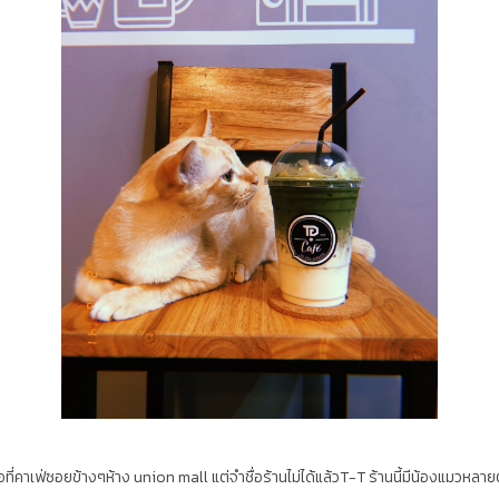
จอที่คาเฟ่ซอยข้างๆห้าง union mall แต่จำชื่อร้านไม่ได้แล้วT-T ร้านนี้มีน้องแมวหลายต