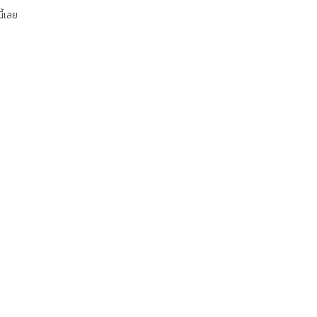
ี้เลย