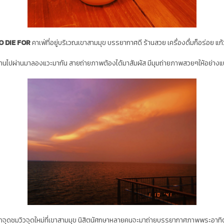
O DIE FOR
คาเฟ่ที่อยู่บริเวณเขาสามมุข บรรยากาศดี ร้านสวย เครื่องดื่มก็อร่อย แก้วน
่านไปผ่านมาลองแวะมากัน สายถ่ายภาพต้องได้มาสัมผัส มีมุมถ่ายภาพสวยๆให้อย่างแ
ากจุดชมวิวจุดใหม่ที่เขาสามมุข นิสิตนัศกษาหลายคนจะมาถ่ายบรรยากาศภาพพระอาทิ