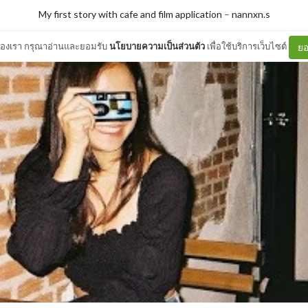
My first story with cafe and film application
–
nannxn.s
ต์ของเรา กรุณาอ่านและยอมรับ
นโยบายความเป็นส่วนตัว
เพื่อใช้บริการเว็บไซต์
ยอ