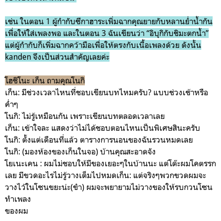
เช่น ในตอน 1 ผู้กำกับซึกาฮาระเพิ่มฉากคุณยายกับหลานย่ำน้ำกัน
เพื่อให้ใส่เพลงพอ และในตอน 3 ฉันเขียนว่า “อิบุกิกับชิมะตกน้ำ”
แต่ผู้กำกับก็เพิ่มฉากคว้ามือเพื่อให้ตรงกับเนื้อเพลงด้วย ดังนั้น
kanden จึงเป็นส่วนสำคัญเลยค่ะ
โฮชิโนะ เก็น ถามคุณโนกิ
เก็น: มีช่วงเวลาไหนที่ชอบเขียนบทไหมครับ? แบบช่วงเช้าหรือ
ค่ำๆ
โนกิ: ไม่รู้เหมือนกัน เพราะเขียนบทตลอดเวลาเลย
เก็น: เข้าใจละ แสดงว่าไม่ได้ชอบตอนไหนเป็นพิเศษสินะครับ
โนกิ: ตั้งแต่เดือนที่แล้ว ตารางการนอนของฉันรวนหมดเลย
โนกิ: (มองห้องของเก็นในจอ) บ้านคุณสะอาดจัง
โยเนะเคน : ผมไม่ชอบให้มีของเยอะๆในบ้านนะ แต่โต๊ะผมโคตรรก
เลย มีขวดอะไรไม่รู้วางเต็มไปหมดเก็น: แต่จริงๆพวกขวดผมจะ
วางไว้ในโซนขยะน่ะ(ขำ) ผมจะพยายามไม่วางของให้รบกวนโซน
ทำเพลง
ของผม