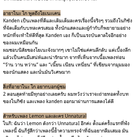
อายาโนะ โก พูดถึงโยเนะเคน
Kanden เป็นเพลงที่ดีและเติมเต็มละครเรื่องนี้จริงๆ รวมถึงโนกิซัง
ที่จัดเต็มกับบทละครเสมอ ทั้งนักแสดงและผู้กำกับก็พยายามอย่าง
หนักที่จะทำให้ดีที่สุด Kanden เอง ก็เป็นแรงบันดาลใจอีกอย่าง
ของผมเหมือนกัน
ผมชอบนิสัยของโยเนะจังมากๆ เขาไม่ใช่แค่คนลึกลับ แต่เบื้องลึก
แล้วเป็นคนมีเสน่ห์และน่ารักมาก จากที่เห็นจากเนื้อเพลงท่อน
“ว๊าน วาน หว่าน” และ “เนี๊ยน เนียน เหนี่ยน” ที่เขียนจากมุมมอง
ของนักแสดง และนั่นมันวิเศษมาก
สิ่งที่อายาโนะ โก อยากบอกผู้ชม
2 ตอนสุดท้ายมีทุกอย่างเลยครับ ผมหวังว่าเราจะถ่ายทอดทั้งบท
ของโนกิซัง และเพลง kanden ออกมาผ่านการแสดงได้ดี
สำหรับเพลง Lemon และละคร Unnatural
โนกิ: ฉันว่า Lemon ดังกว่า UnnaturaI อีกค่ะ ตั้งแต่ครั้งแรกที่ฟัง
เพลงนี้ ฉันก็รู้สึกว่าเพลงนี้ย้ำความทรงจำที่ฉันอยากลืมเสมอ มัน