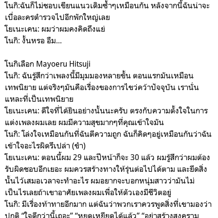
โนกิ:ฉันก็ไม่ชอบเขียนแนวเดิมซ้ำๆเหมือนกัน หลังจากนี้ฉันน่าจะ
เบื่อละครตำรวจไปอีกพักใหญ่เลย
โยเนะเคน
: ผมว่าผมคงคิดถึงแย่
โนกิ: งั้นหรอ อืม...
โนกิเลือก Mayoeru Hitsuji
โนกิ: ฉันรู้สึกว่าเพลงนี้มีมุมมองหลายขั้น ตอนแรกมันเหมือน
เทพนิยาย แต่จริงๆมันคือเรื่องของการไขว่คว้าปัจจุบัน เรานั่น
แหละที่เป็นเทพนิยาย
โยเนะเคน
: ดีใจที่ได้ยินอย่างนั้นนะครับ ตรงกับความตั้งใจในการ
แต่งเพลงผมเลย ผมมีความสุขมากๆที่คุณเข้าใจมัน
โนกิ: โล่งใจเหมือนกันที่ฉันตีความถูก ฉันก็คิดๆอยู่เหมือนกันว่าฉัน
เข้าใจอะไรผิดรึเปล่า (ขำ)
โยเนะเคน
: ตอนนี้ผม 29 และปีหน้าก็จะ 30 แล้ว ผมรู้สึกว่าผมต้อง
รับผิดชอบอีกเยอะ ผมควรสร้างทางให้รุ่นต่อไปได้ตาม และยึดสิ่ง
นั้นไว้เสมอเวลาจะทำอะไร ผมอยากจะบอกหนุ่มสาวว่ามันไม่
เป็นไรเลยถ้าเขาอาศัยเพลงผมเพื่อให้ตัวเองมีชีวิตอยู่
โนกิ: มีเรื่องท้าทายอีกมาก แต่ฉันว่าพวกเราควรพูดสิ่งที่เขามองว่า
ปกติ “ใจดีกว่านี้เถอะ” “หยุดเหยียดได้แล้ว” “อย่าสร้างสงคราม