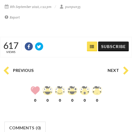
8th September 2020, 1:22 pm
punpun35
Report
617
SUBSCRIBE
VIEWS
PREVIOUS
NEXT
0
0
0
0
0
0
COMMENTS
(
0)