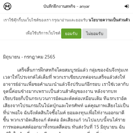
บันทึกฝึกงานสหกิจ
–
anyar
เราใช้คุ๊กกี้บนเว็บไซต์ของเรา กรุณาอ่านและยอมรับ
นโยบายความเป็นส่วนตัว
June and July
เพื่อใช้บริการเว็บไซต์
ยอมรับ
ไม่ยอมรับ
มิถุนายน
-
กรกฎาคม
2565
เสร็จสิ้นการฝึกสหกิจโดยสมบูรณ์แล้ว กลุ่มของฉันจึงทุ่มเท
เวลาให้โปรเจกต์ได้เต็มที่ พวกเราเขียนบทต่อจนเสร็จแล้วส่งให้
อาจารย์อ่านเพื่อขอคำแนะนำแล้วจึงปรับแก้อีกรอบ เราใช้เวลากับ
จุดนี้ค่อนข้างมากเพราะเป็นส่วนสำคัญของงาน หลังจากบท
เรียบร้อยก็เป็นกระบวนการอัดและตัดต่อเหมือนเดิม ทีแรกเราอัด
เสียงจากโปรแกรมในโน้ตบุ๊กและโทรศัพท์ แต่คุณภาพเสียงไม่เป็น
ที่น่าพอใจ ฉันจึงตัดสินใจซื้อไมค์ ยอมลงทุนเพื่อให้งานออกมาดี
ขึ้น พวกเราอัดเสียงแก้ ตัดต่อ อัดเสียงแก้ วนไปแบบนี้จนได้ราย
การพอดแคสต์ออกมาทั้งหมดสี่ตอน ทันส่งวันที่
15
มิถุนายน ฉัน