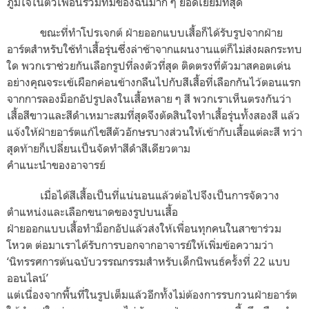
ภูมิใจในตัวเพื่อนร่วมทีมของฉันมาก ๆ ยอดเยี่ยมที่สุด
ขณะที่ทำโปรเจกต์ ฝ่ายออกแบบเสื้อก็ได้รับรูปจากฝ่าย
อาร์ตสำหรับใช้ทำเสื้อรุ่นซึ่งล่าช้าจากแผนงานแต่ก็ไม่ส่งผลกระทบ
ใด พวกเราช่วยกันเลือกรูปที่ลงตัวที่สุด ติดตรงที่ตัวมาสคอตเด่น
อย่างคุณจระเข้เผือกค่อนข้างกลืนไปกับสีเสื้อที่เลือกกันไว้ตอนแรก
จากการลองม็อกอัปรูปลงในเสื้อหลาย ๆ สี พวกเราเห็นตรงกันว่า
เสื้อสีขาวและสีดำเหมาะสมที่สุดจึงตัดสินใจทำเสื้อรุ่นทั้งสองสี แล้ว
แจ้งให้ฝ่ายอาร์ตแก้ไขสีตัวอักษรบางส่วนให้เข้ากับเสื้อแต่ละสี ทว่า
สุดท้ายก็เปลี่ยนเป็นจัดทำสีดำสีเดียวตาม
คำแนะนำของอาจารย์
เมื่อได้สีเสื้อเป็นที่แน่นอนแล้วต่อไปจึงเป็นการจัดวาง
ตำแหน่งและเลือกขนาดของรูปบนเสื้อ
ฝ่ายออกแบบเสื้อทำม็อกอัปแล้วส่งให้เพื่อนทุกคนในสาขาร่วม
โหวต ต่อมาเราได้รับการบอกจากอาจารย์ให้เพิ่มข้อความว่า
‘
นิทรรศการต้นฉบับวรรณกรรมสำหรับเด็กนิพนธ์ครั้งที่
22
แบบ
ออนไลน์
’
แต่เนื่องจากพื้นที่ในรูปเต็มแล้วอีกทั้งไม่ต้องการรบกวนฝ่ายอาร์ต