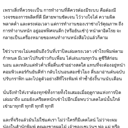
เพราะสิ่งที่ควรจะเป็น การทำงานที่ดีควรต้องมีระบบ คือต้องมี
วงจรของการผลิตที่ดี มีสายพานชัดเจน ไว้วางใจได้ ความผิด
พลาดต่ำ และตรงต่อเวลา แต่การทำงานของเราช่างไร้คุณภาพ ถึง
การทำงานหนัก อยู่ออฟฟิศจนดึก (หรือยันเช้า) หน้าตาอิดโรย จะ
กลายเป็นเครื่องหมายของคนทำงานหนังสือไปแล้วก็ตาม
ใช่ว่าเราจะไม่เคยฝันถึงวันที่เราปิดเล่มตรงเวลา เข้าโรงพิมพ์ตาม
กำหนด มีเวลาไปกินข้าวกับเพื่อน ได้เล่นเกมทุกวัน ดูซีรีส์ก่อน
นอน และหลับแต่หัวค่ำเพื่อตื่นเช้าอย่างสดใส แทนที่จะต้องอยู่หน้า
คอมพิวเตอร์กันยันตีห้า กลับไปนอนสองชั่วโมง ตื่นมาอ่านต้นฉบับ
ปรับกราฟิก และไปดูตัวอย่างสีที่โรงพิมพ์ ทำซ้ำยังงี้นานนับเดือน
นั่นจึงทำให้เราต้องทุกข์ทั้งกายทั้งใจเสมอเมื่อฤดูกาลแห่งการปิด
เล่มมาถึง แถมยังเครียดหนักเข้าไปอีกเมื่อพบว่าเดดไลน์นั้นใกล้
เข้ามาทุกที ทุกที ทุกที ทุกที
และที่จริงแล้วมันไม่ใช่แค่เรา ไม่ว่าใครก็มีเดดไลน์ ไม่ว่าจะผม
น้องในสำนักพิมพ์ คุณลุงขายผลไม้ เจ้าของเซเว่นฯ พ่อ แม่ หรือ