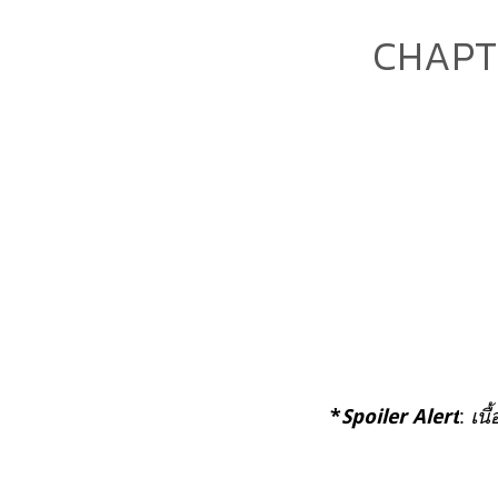
CHAPTE
:
เนื
*
Spoiler Alert