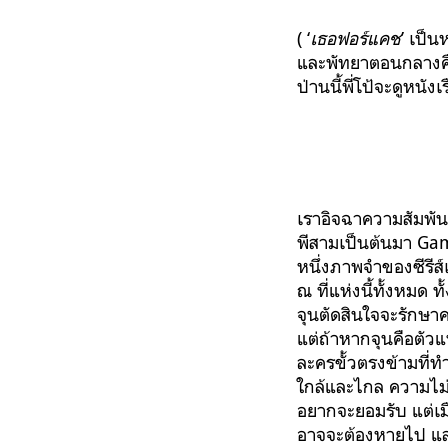
( ‘
เธอฟอร์แคช
’
เป็นห
และพัทยาตอนกลางคืน
ป่านนี้พี่โป้จะดูหนั
เราอิจฉาความสัมพันธ
พีสามเป็นต้นมา Game
หนึ่งภาพจำของซีรีส์
ณ ที่แห่งนี้ทั้งหมด ท
จุนตัดสินใจจะรักษาค
แต่ถ้าหากจุนคือตัวแท
ละครขั้วตรงข้ามที่ท
ใกล้และไกล ความไม่มั
อยากจะยอมรับ แต่เมื่
อาจจะต้องหายไป และเ