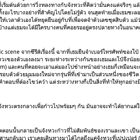
เริ่มต้นด้วยการวิ่งหลงทางกับจังหวะที่คิดว่ามั่นคงแต่จริงๆ แล้ว
้งอะไรบางอย่างที่สำคัญไปโดยไม่รู้ตัว จนสุดท้ายเมื่อเธมชะลอฝี
ห้เวลาตัวเองได้หยุดยืนอยู่กับที่เพื่อจดจำตัวเลขชุดสิบตัว แม
บ้างแต่เธมจะได้มีใครบางคนที่คอยรออยู่ตรงปลายทางในอนา
scene จากซีรีส์เรื่องนี้ ฉากที่เธมยืนจำเบอร์โทรศัพท์ของโป้
หวะของตัวเองลงมา ระยะห่างระหว่างกันของเธมและโป้จึงน้อย
 cm) และคนที่คอยจะเอาแต่มองไปข้างหน้าอย่างเธมก็เหมือนจะถ
ตัวด้วยมุมมองใหม่จากรุ่นพี่ที่เข้ามาเป็นส่วนหนึ่งของชีวิต ได
ตอบที่ต้องไขว่คว้า แต่
ระหว่างทาง
ก็เป็นสิ่งที่ทำให้ทุกอย
จังหวะตรงกลางเพื่อก้าวไปพร้อมๆ กัน มันอาจจะทำได้ยากแต่ใช
ีตตอนนั้นกลายเป็นจังหวะก้าวที่ไม่สัมพันธ์ของเราและเขา เป็นก
ะสานกลับมา เราเคยเดินทางมาได้ไกลถึงแค่จังหวะที่เปปเปอร์