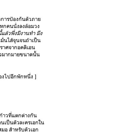
กการป้องกันตัวภาย
งหกคนนั่งลงล้อมวง
้แล้วพึ่งมีงานทำ มึง
ั่นไส้จุนจนถ้าเป็น
ี่ปราศจากอคติเอน
กลัวมากมายขนาดนั้น
องไปอีกพักหนึ่ง ]
ก้าวที่แตกต่างกัน
กคนเป็นตัวละครเอกใน
าเสมอ สำหรับตัวเอก