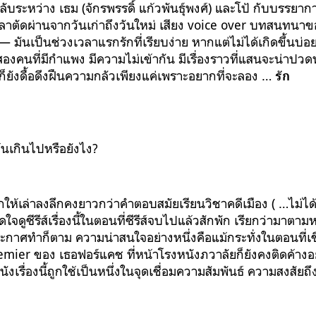
บระหว่าง เธม (จักรพรรดิ์ แก้วพันธุ์พงศ์) และโป้ กับบรรยา
ลาตัดผ่านจากวันเก่าถึงวันใหม่ เสียง voice over บทสนทนา
 — มันเป็นช่วงเวลาแรกรักที่เรียบง่าย หากแต่ไม่ได้เกิดขึ้นบ่
งคนที่มีกำแพง มีความไม่เข้ากัน มีเรื่องราวที่แสนจะน่าปวด
ก็ยังดื้อดึงฝืนความกลัวเพียงแค่เพราะอยากที่จะลอง …
รัก
ุ้นเกินไปหรือยังไง?
กให้เล่าลงลึกคงยาวกว่าคำตอบสมัยเรียนวิชาคดีเมือง ( …ไม่ได
ใจดูซีรีส์เรื่องนี้ในตอนที่ซีรีส์จบไปแล้วสักพัก เรียกว่ามาตามห
นประกาศทำก็ตาม ความน่าสนใจอย่างหนึ่งคือแม้กระทั่งในตอนที่เขีย
mier ของ เธอฟอร์แคช ที่หน้าโรงหนังภวาลัยก็ยังคงติดค้างอย
าหนังเรื่องนี้ถูกใช้เป็นหนึ่งในจุดเชื่อมความสัมพันธ์ ความสงสัย