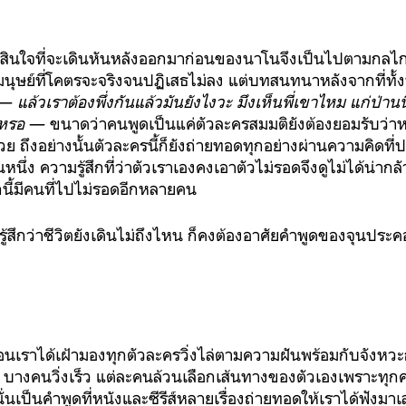
ดสินใจที่จะเดินหันหลังออกมาก่อนของนาโนจึงเป็นไปตามกลไ
ษย์ที่โคตรจะจริงจนปฏิเสธไม่ลง แต่บทสนทนาหลังจากที่ทั้
ง —
แล้วเราต้องพึ่งกันแล้วมันยังไงวะ มึงเห็นพี่เขาไหม แก่ป่านนี
เหรอ
— ขนาดว่าคนพูดเป็นแค่ตัวละครสมมติยังต้องยอมรับว่าหม
วย ถึงอย่างนั้นตัวละครนี้ก็ยังถ่ายทอดทุกอย่างผ่านความคิดท
นหนึ่ง ความรู้สึกที่ว่าตัวเราเองคงเอาตัวไม่รอดจึงดูไม่ได้น่า
กนี้มีคนที่ไปไม่รอดอีกหลายคน
รู้สึกว่าชีวิตยังเดินไม่ถึงไหน ก็คงต้องอาศัยคำพูดของจุนประค
เหมือนเราได้เฝ้ามองทุกตัวละครวิ่งไล่ตามความฝันพร้อมกับจังหวะ
 บางคนวิ่งเร็ว แต่ละคนล้วนเลือกเส้นทางของตัวเองเพราะทุ
นั่นเป็นคำพูดที่หนังและซีรีส์หลายเรื่องถ่ายทอดให้เราได้ฟังม