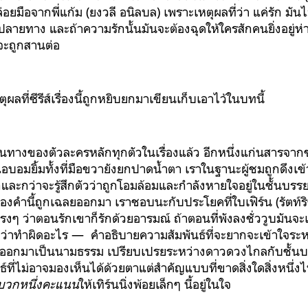
่อยมือจากพี่แก้ม (ยงวลี อนิลบล) เพราะเหตุผลที่ว่า แค่รัก มั
ปลายทาง และถ้าความรักนั้นมันจะต้องฉุดให้ใครสักคนยิ่งอยู่
จะถูกสานต่อ
ตุผลที่ซีรีส์เรื่องนี้ถูกหยิบยกมาเขียนเก็บเอาไว้ในบทนี้
ทางของตัวละครหลักทุกตัวในเรื่องแล้ว อีกหนึ่งแก่นสารจากช่
อบอมยิ้มทั้งที่มือขวายังยกปาดน้ำตา เราในฐานะผู้ชมถูกดึงเข
รกและกว่าจะรู้สึกตัวว่าถูกโอมล้อมและกำลังหายใจอยู่ในชั้นบ
งคำนี้ถูกเฉลยออกมา เราชอบนะกับประโยคที่ใบเฟิร์น (รัตท์ริ
ๆ ว่าตอนรักเขาก็รักด้วยอารมณ์ ถ้าตอนที่พังลงชั่ววูบมันจะ
ว่าทำผิดอะไร — คำอธิบายความสัมพันธ์ที่จะยากจะเข้าใจระห
ทอดออกมาเป็นนามธรรม เปรียบเปรยระหว่างดาวดวงไกลกับชั้นบ
ที่ไม่อาจมองเห็นได้ด้วยตาแต่สำคัญแบบที่ขาดสิ่งใดสิ่งหนึ่งไป
บวก
หนึ่งคะแนน
ให้เทิร์นนิ่งพ้อยเล็กๆ นี้อยู่ในใจ