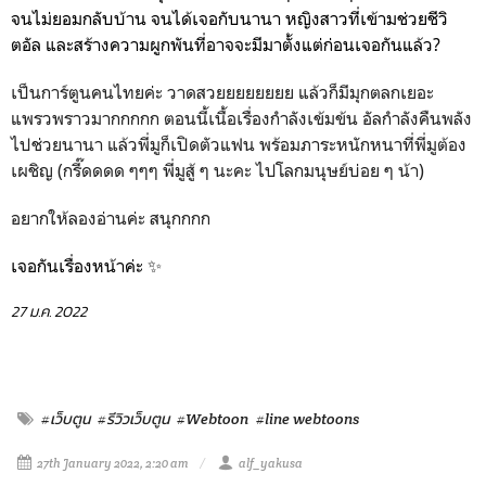
จนไม่ยอมกลับบ้าน จนได้เจอกับนานา หญิงสาวที่เข้ามช่วยชีวิ
ตอัล และสร้างความผูกพันที่อาจจะมีมาตั้งแต่ก่อนเจอกันแล้ว?
เป็นการ์ตูนคนไทยค่ะ วาดสวยยยยยยยย แล้วก็มีมุกตลกเยอะ
แพรวพราวมากกกกก ตอนนี้เนื้อเรื่องกำลังเข้มข้น อัลกำลังคืนพลัง
ไปช่วยนานา แล้วพี่มูก็เปิดตัวแฟน พร้อมภาระหนักหนาที่พี่มูต้อง
เผชิญ (กรี๊ดดดด ๆๆๆ พี่มูสู้ ๆ นะคะ ไปโลกมนุษย์บ่อย ๆ น้า)
อยากให้ลองอ่านค่ะ สนุกกกก
เจอกันเรื่องหน้าค่ะ ✨
27 ม.ค. 2022
#เว็บตูน
#รีวิวเว็บตูน
#Webtoon
#line webtoons
27th January 2022, 2:20 am
alf_yakusa