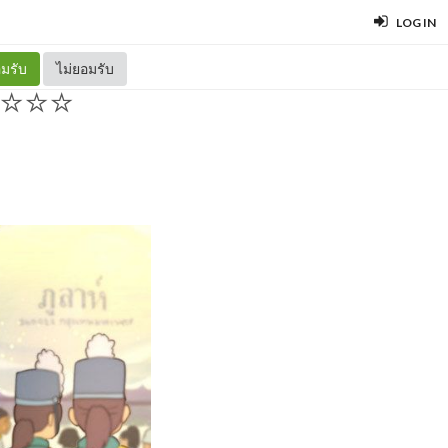
LOG IN
มรับ
ไม่ยอมรับ
r ⭐⭐⭐