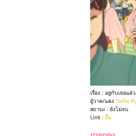
เรื่อง : อยู่กับเธอแ
ผูัวาด/แต่ง :
Sofia P
สถานะ : ยังไม่จบ
Link :
จิ้ม
ขายของ