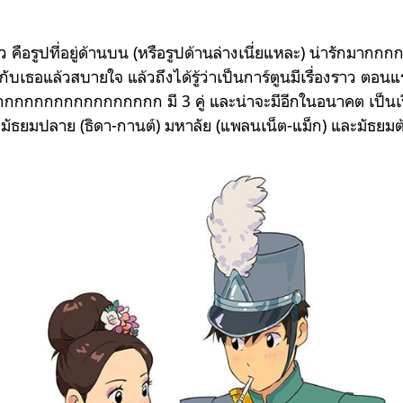
ยว คือรูปที่อยู่ด้านบน (หรือรูปด้านล่างเนี่ยแหละ) น่ารักมากก
บเธอแล้วสบายใจ แล้วถึงได้รู้ว่าเป็นการ์ตูนมีเรื่องราว ตอนแ
กกกกกกกกกกกกกกกก มี 3 คู่ และน่าจะมีอีกในอนาคต เป็นเรื
ดับมัธยมปลาย (ธิดา-กานต์) มหาลัย (แพลนเน็ต-แม็ก) และมัธยม