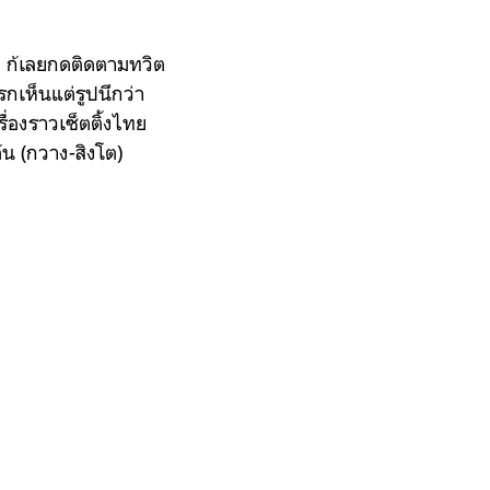
กก ก้เลยกดติดตามทวิต
รกเห็นแต่รูปนึกว่า
่องราวเซ็ตติ้งไทย
ต้น (กวาง-สิงโต)