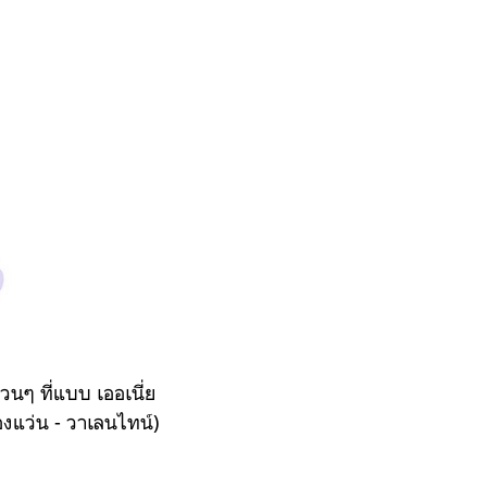
นๆ ที่แบบ เออเนี่ย
องแว่น - วาเลนไทน์)