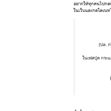
อยากให้ทุกคนไปกดติ
ในเว็บและกดโดเนท
(ปล. 
ในเฟสบุ้ค กระแส