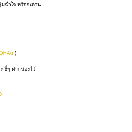
มฉ่ำใจ หรือจะอ่าน
AIQHAu
)
 ฮี่ๆ ฝากน้องไว้
py