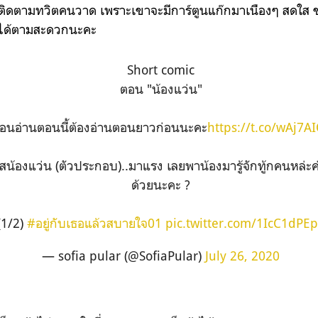
ดตามทวิตคนวาด เพราะเขาจะมีการ์ตูนแก๊กมาเนืองๆ สดใส ชุ่
ได้ตามสะดวกนะคะ
Short comic
ตอน "น้องแว่น"
ก่อนอ่านตอนนี้ต้องอ่านตอนยาวก่อนนะคะ
https://t.co/wAj7
น้องแว่น (ตัวประกอบ)..มาแรง เลยพาน้องมารู้จักทู้กคนหล่ะค่ะ
ด้วยนะคะ ?
(1/2)
#อยู่กับเธอแล้วสบายใจ01
pic.twitter.com/1IcC1dPE
— sofia pular (@SofiaPular)
July 26, 2020