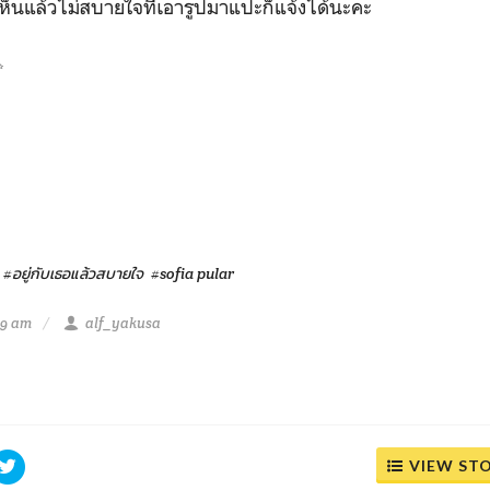
เห็นแล้วไม่สบายใจที่เอารูปมาแปะก็แจ้งได้นะคะ
✨
#อยู่กับเธอแล้วสบายใจ
#sofia pular
29 am
alf_yakusa
VIEW ST