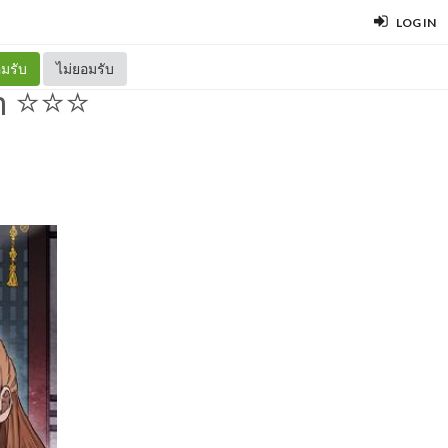
LOG IN
มรับ
ไม่ยอมรับ
yn ⭐⭐⭐