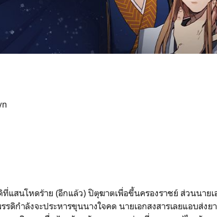
yn
ที่แสนโหดร้าย (อีกแล้ว) ปิตุฆาตเพื่อขึ้นครองราชย์ ส่วนนา
กรพรรดิกำลังจะประหารขุนนางใจคด นายเอกสงสารเลยแอบส่งยา