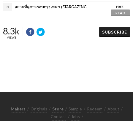
สถานที่ดูดาวรอบกรุงเทพฯ (STARGAZING MAP !!)
3
FREE
READ
8.3k
SUBSCRIBE
VIEWS
Makers
/
Originals
/
Store
/
Sample
/
Redeem
/
About
/
Contact
/
Jobs
/
Copyrights © 2015 All Rights Reserved by Minimore
ภาพและเนื้อหาในเว็บไซต์นี้เป็นงานมีลิขสิทธิ์ ห้ามทำซ้ำหรือดัดแปลง