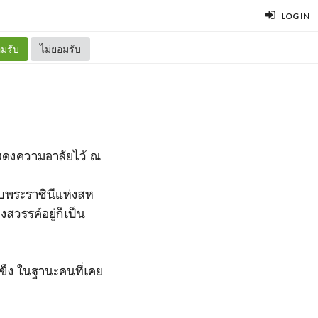
LOG IN
มรับ
ไม่ยอมรับ
ันยายน 2565)
สดงความอาลัยไว้ ณ
บพระราชินีแห่งสห
สวรรค์อยู่ก็เป็น
ข็ง ในฐานะคนที่เคย