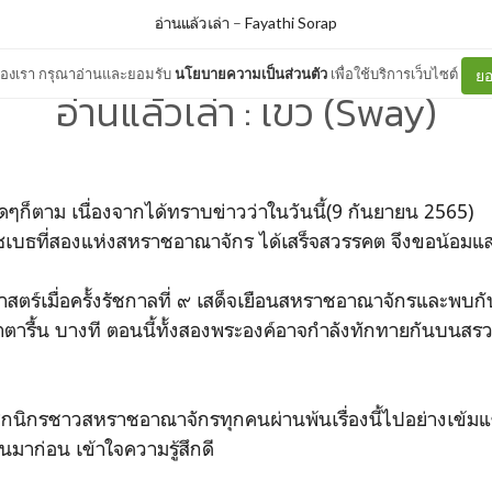
อ่านแล้วเล่า
–
Fayathi Sorap
ต์ของเรา กรุณาอ่านและยอมรับ
นโยบายความเป็นส่วนตัว
เพื่อใช้บริการเว็บไซต์
ยอ
อ่านแล้วเล่า : เขว (Sway)
องใดๆก็ตาม เนื่องจากได้ทราบข่าวว่าในวันนี้(9 ก
ิซเบธที่สองแห่งสหราชอาณาจักร ได้เสร็จสวรรคต จึงขอน้อมแ
ร์เมื่อครั้งรัชกาลที่ ๙ เสด็จเยือนสหราชอาณาจักรและพบกั
ตารื้น บางที ตอนนี้ทั้งสองพระองค์อาจกำลังทักทายกันบนสรวง
นิกรชาวสหราชอาณาจักรทุกคนผ่านพ้นเรื่องนี้ไปอย่างเข้มแ
นมาก่อน เข้าใจความรู้สึกดี