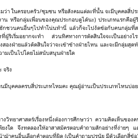
า ในครอบครัว/ชุมชน หรือสังคมแต่ละที่นั้น จะมีบุคคลสี่ปร
น หรือกลุ่มเพื่อนของคุณประกอบดูได้นะ) ประเภทแรกคือผู้ริเริ
 ชักชวนคนอื่นๆไปทำโน่นทำนี่ แล้วก็จะไปงัดข้อกับคนกลุ่มที่ส
ี่ผู้ริเริ่มอยากจะทำ ส่วนทิศทางการตัดสินใจจะเป็นอย่างไรก็ขึ
ฟังสองฝ่ายแล้วตัดสินใจว่าจะเข้าข้างฝ่ายไหน และจะมีกลุ่มสุดท้
วามเป็นไปโดยไม่สนับสนุนฝ่ายใด
 จริง
นมีบุคคลครบสี่ประเภทไหมคะ คุณผู้อ่านเป็นประเภทไหนบ่อย
ยาศาสตร์เรื่องหนึ่งต้องการศึกษาว่า ความคิดเห็นของคน
ียงใด จึงทดลองให้อาสาสมัครตอบคำถามสักอย่างที่ง่ายๆ แต่ใ
าม้าคนอื่นเลือกคำตอบที่ผิด (เป็นคำถามปรนัย มีตัวเลือกสี่ข้อ