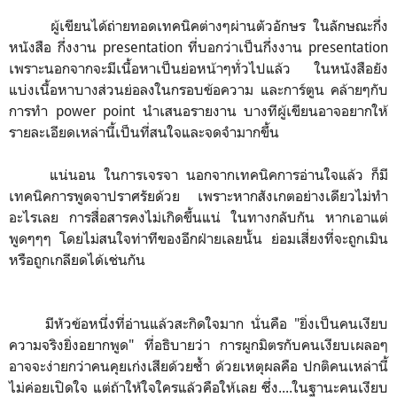
ผู้เขียนได้ถ่ายทอดเทคนิคต่างๆผ่านตัวอักษร ในลักษณะกึ่ง
หนังสือ กึ่งงาน presentation ที่บอกว่าเป็นกึ่งงาน presentation
เพราะนอกจากจะมีเนื้อหาเป็นย่อหน้าๆทั่วไปแล้ว ในหนังสือยัง
แบ่งเนื้อหาบางส่วนย่อลงในกรอบข้อความ และการ์ตูน คล้ายๆกับ
การทำ power point นำเสนอรายงาน บางทีผู้เขียนอาจอยากให้
รายละเอียดเหล่านี้เป็นที่สนใจและจดจำมากขึ้น
แน่นอน ในการเจรจา นอกจากเทคนิคการอ่านใจแล้ว ก็มี
เทคนิคการพูดจาปราศรัยด้วย เพราะหากสังเกตอย่างเดียวไม่ทำ
อะไรเลย การสื่อสารคงไม่เกิดขึ้นแน่ ในทางกลับกัน หากเอาแต่
พูดๆๆๆ โดยไม่สนใจท่าทีของอีกฝ่ายเลยนั้น ย่อมเสี่ยงที่จะถูกเมิน
หรือถูกเกลียดได้เช่นกัน
มีหัวข้อหนึ่งที่อ่านแล้วสะกิดใจมาก นั่นคือ "ยิ่งเป็นคนเงียบ
ความจริงยิ่งอยากพูด" ที่อธิบายว่า การผูกมิตรกับคนเงียบเผลอๆ
อาจจะง่ายกว่าคนคุยเก่งเสียด้วยซ้ำ ด้วยเหตุผลคือ ปกติคนเหล่านี้
ไม่ค่อยเปิดใจ แต่ถ้าให้ใจใครแล้วคือให้เลย ซึ่ง....ในฐานะคนเงียบ