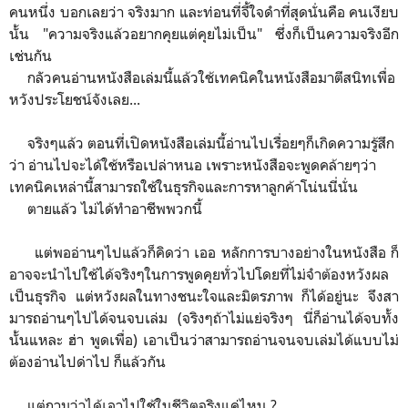
คนหนึ่ง บอกเลยว่า จริงมาก และท่อนที่จี้ใจดำที่สุดนั่นคือ คนเงียบ
นั้น "ความจริงแล้วอยากคุยแต่คุยไม่เป็น" ซึ่งก็เป็นความจริงอีก
เช่นกัน
กลัวคนอ่านหนังสือเล่มนี้แล้วใช้เทคนิคในหนังสือมาตีสนิทเพื่อ
หวังประโยชน์จังเลย...
จริงๆแล้ว ตอนที่เปิดหนังสือเล่มนี้อ่านไปเรื่อยๆก็เกิดความรู้สึก
ว่า อ่านไปจะได้ใช้หรือเปล่าหนอ เพราะหนังสือจะพูดคล้ายๆว่า
เทคนิคเหล่านี้สามารถใช้ในธุรกิจและการหาลูกค้าโน่นนี่นั่น
ตายแล้ว ไม่ได้ทำอาชีพพวกนี้
แต่พออ่านๆไปแล้วก็คิดว่า เออ หลักการบางอย่างในหนังสือ ก็
อาจจะนำไปใช้ได้จริงๆในการพูดคุยทั่วไปโดยที่ไม่จำต้องหวังผล
เป็นธุรกิจ แต่หวังผลในทางชนะใจและมิตรภาพ ก็ได้อยู่นะ จึงสา
มารถอ่านๆไปได้จนจบเล่ม (จริงๆถ้าไม่แย่จริงๆ นี่ก็อ่านได้จบทั้ง
นั้นแหละ ฮ่า พูดเพื่อ) เอาเป็นว่าสามารถอ่านจนจบเล่มได้แบบไม่
ต้องอ่านไปด่าไป ก็แล้วกัน
แต่ถามว่าได้เอาไปใช้ในชีวิตจริงแค่ไหน ?