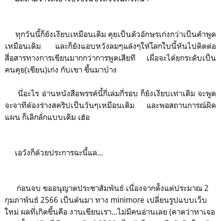
ทุกวันนี้ก็ยังเงียบเหมือนเดิม คุยเป็นตัวอักษรเก่งกว่าเป็นคำพูด
เหมือนเดิม และก็ยังแอบหวังลมๆแล้งๆให้โลกใบนี้หันไปติดต่อ
สื่อสารทางการเขียนมากกว่าการพูดเสียที เผื่อจะได้ยกระดับเป็น
คนคุย(เขียน)เก่ง กับเขา ขึ้นมาบ้าง
นี่อะไร อ่านหนังสือพรรค์นี้กี่เล่มกี่รอบ ก็ยังเงียบเท่าเดิม จะพูด
จะจาทีต้องร่างสคริปเป็นวันๆเหมือนเดิม และพอสถานการณ์ผิด
แผน ก็เลิกลั่กแบบเดิม เฮ้อ
เอวังก็ด้วยประการฉะนี้แล...
ก่อนจบ ขออนุญาตประชาสัมพันธ์ เนื่องจากตั้งแต่ประมาณ 2
กุมภาพันธ์ 2566 เป็นต้นมา ทาง minimore เปลี่ยนรูปแบบเว็บ
ใหม่ ผลที่เกิดขึ้นคือ งานเขียนเรา...ไม่มีคนอ่านเลย (คาดว่าหาเจอ