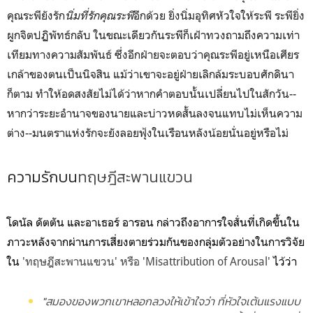
คุณระพียังรัก
นิ่มที่รักคุณระพี
อีกด้วย ยิ่งนิ่มอุทิศหัวใจให้ระพี ระพียิ่ง
ผูกจิตปฏิพัทธ์กลับ ในขณะเดียวกัน
ระพีก็เฝ้าทวงถามถึงความเท่า
เทียมทางความสัมพันธ์ ซึ่งอีกฝ่ายจะตอบว่าคุณระพีอยู่เหนือเศียร
เกล้าของตนเป็นนิจสิน แม้ว่าเขาจะอยู่ฝ่ายเลิกล้มระบอบศักดินา
ก็ตาม ทำให้อดสงสัยไม่ได้ว่าหากคำตอบนั้นเปลี่ยนไปในสักวัน--
หากว่าระยะอำนาจของนายและบ่าวหดสั้นลงจนแทบไม่เห็นความ
ต่าง--มนตราแห่งรักจะยังลอยฟุ้งในเรือนหลังน้อยนั่นอยู่หรือไม่
ความรักบน
ทฤษฎีสะพานแขวน
โดนัล ดัตตัน และอาเธอร์ อารอน กล่าวถึงอาการใจสั่นที่เกิดขึ้นใน
ภาวะหลังจากผ่านการเสี่ยงตายร่วมกันของกลุ่มตัวอย่างในการวิจัย
ใน
'ทฤษฎีสะพานแขวน' หรือ 'Misattribution of Arousal'
ไว้ว่า
"
สมองของพวกเขาหลอกลวงให้เข้าใจว่า ที่หัวใจเต้นแรงแบบ