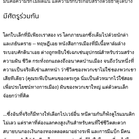
มันคือความรักไม่ผิดแน่ แต่ความรักประกอบสร้างด้วยธาตุใดบ้าง
มีศัตรูร่วมกัน
โลกใบเล็กที่มีเพียงเราสอง vs โลกภายนอกซึ่งเต็มไปด้วยนักล่า
และภยันตราย -- ทฤษฎีเอย หนังสือการเมืองที่มีเนื้อหาล้มล้าง
ระบอบศักดินาเอย ต่างถูกหยิบใช้เฉกเช่นอุปกรณ์สำหรับร่วมสร้าง
ความฝัน ชีวิต กระทั่งถกแถลงถึงอนาคตบ้านเมือง จนถึงวันหนึ่งที่
ความเป็นจริงตีเข้าแสกหน้า ว่าชีวิตของพวกเขาไม่ใช่
ของพวกเขา
เสียทีเดียว (คุณระพีเป็นคนของตระกูล นิ่มเป็นตัวหมากไว้ใช้สอย
เพื่อประโยชน์ทางการเมือง) ฝันของพวกเขาใหญ่ แต่ตัวตนเล็ก
จ้อยกว่าที่คิด
...ซึ่งอันที่จริงก็มีทางให้เลือกไปเวย์อื่น หนีตามกันก็ฟังดูโรแมนติก
ไม่เลว แต่ราคาที่ต้องแลกคงสูงเกินสำหรับคนที่ใช้ชีวิตสะดวก
สบายบนกองเงินกองทองตลอดมาอย่างระพี และการมีแบ็ก มีคน