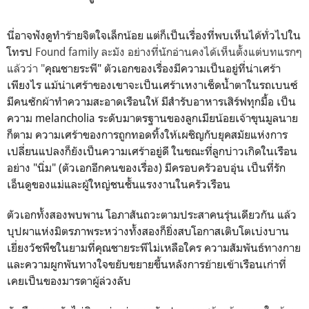
นี่อาจฟังดูทำร้ายจิตใจเล็กน้อย แต่ก็เป็นเรื่องที่พบเห็นได้ทั่วไปใน
โทรป
Found family ละมัง อย่างที่นักอ่านคงได้เห็นตั้งแต่บทแรกๆ
แล้วว่า "
คุณชายระพี" ตัวเอกของเรื่องมีความเป็นอยู่ที่น่าเศร้า
เพียงไร แม้น่าเศร้าของเขาจะเป็นเศร้าเหงาเช็ดน้ำตาในรถเบนซ์
มีคนซักผ้าทำความสะอาดเรือนให้ มีสำรับอาหารเสิร์ฟทุกมื้อ เป็น
ความ melancholia ระดับมาตรฐานของลูกเมียน้อยเจ้าขุนมูลนาย
ก็ตาม ความเศร้าของการถูกทอดทิ้งให้เผชิญกับยุคสมัยแห่งการ
เปลี่ยนแปลงก็ยังเป็นความเศร้าอยู่ดี ในขณะที่ลูกบ่าวเกิดในเรือน
อย่าง "นิ่ม" (ตัวเอกอีกคนของเรื่อง) มีครอบครัวอบอุ่น เป็นที่รัก
เอ็นดูของแม่และผู้ใหญ่ชนชั้นแรงงานในครัวเรือน
ตัวเอกทั้งสองพบพาน โอภาสันถวะตามประสาคนรุ่นเดียวกัน แล้ว
บุปผาแห่งมิตรภาพระหว่างทั้งสองก็ยิ่งสบโอกาสเติบโตเบ่งบาน
เยี่ยงวัชพืชในยามที่คุณชายระพีไม่เหลือใคร ความสัมพันธ์ทางกาย
และความผูกพันทางใจขยับขยายขึ้นหลังการย้ายเข้าเรือนเก่าที่
เคยเป็นของมารดาผู้ล่วงลับ