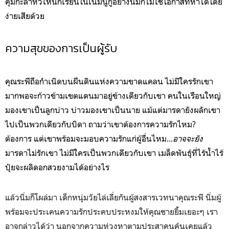
คุ้มกะลาหัวให้นักเรียนโนเนมนูกูอย่างนิ่มก็ไม่ใช่โอกาสที่หาได้โดย
ง่ายเสียด้วย
ความสุขของการเป็นผู้รับ
คุณระพีถือกำเนิดบนผืนดินแห่งความขาดแคลน ไม่มีใครรักเขา
มากพอจะก้าวข้ามเขตแดนมาอยู่ข้างเดียวกับเขา คนในเรือนใหญ่
มองเขาเป็นลูกบ่าว บ่าวมองเขาเป็นนาย แม้แต่มารดายังผลักเขา
ไปเป็นพวกเดียวกับบิดา ถามว่าเขาต้องการความรักไหม?
ต้องการ แต่เขาพร้อมจะมอบความรักแก่ผู้อื่นไหม...
อาจจะยัง
มารดาไม่รักเขา ไม่มีใครเป็นพวกเดียวกับเขา เมล็ดพันธุ์ที่ไร้น้ำไร้
ปุ๋ยจะผลิดอกสวยงามได้อย่างไร
แล้วนิ่มก็โผล่มา เ
ด็กหนุ่มวัยไล่เลี่ยกันผู้สงสารเวทนาคุณระพี นิ่มผู้
พร้อมจะประเคนความรักประคบประหงมให้คุณชายยิ้มเยอะๆ เรา
อาจกล่าวได้ว่า นอกจากความห่วงหาตามประสาคนคุ้นเคยแล้ว