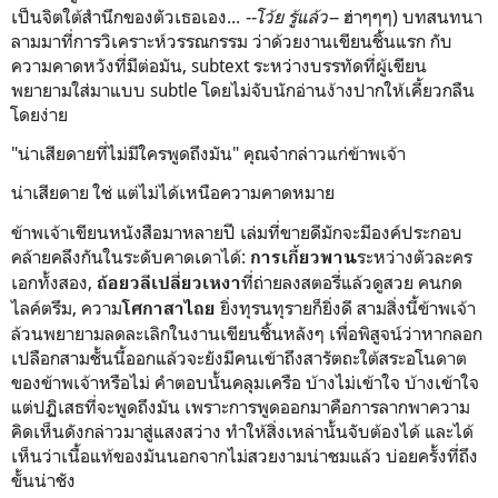
เป็นจิตใต้สำนึกของตัวเธอเอง...
--โว้ย รู้แล้ว-
- ฮ่าๆๆๆ) บทสนทนา
ลามมาที่การวิเคราะห์วรรณกรรม ว่าด้วยงานเขียนชิ้นแรก กับ
ความคาดหวังที่มีต่อมัน, subtext ระหว่างบรรทัดที่ผู้เขียน
พยายามใส่มาแบบ subtle โดยไม่จับนักอ่านง้างปากให้เคี้ยวกลืน
โดยง่าย
"น่าเสียดายที่ไม่มีใครพูดถึงมัน" คุณจ๋ากล่าวแก่ข้าพเจ้า
น่าเสียดาย ใช่ แต่ไม่ได้เหนือความคาดหมาย
ข้าพเจ้าเขียนหนังสือมาหลายปี เล่มที่ขายดีมักจะมีองค์ประกอบ
คล้ายคลึงกันในระดับคาดเดาได้:
ระหว่างตัวละคร
การเกี้ยวพาน
เอกทั้งสอง,
ที่ถ่ายลงสตอรี่แล้วดูสวย คนกด
ถ้อยวลีเปลี่ยวเหงา
ไลค์ตรึม, ความ
ยิ่งทุรนทุรายก็ยิ่งดี สามสิ่งนี้ข้าพเจ้า
โศกาสาไถย
ล้วนพยายามลดละเลิกในงานเขียนชิ้นหลังๆ เพื่อพิสูจน์ว่าหากลอก
เปลือกสามชั้นนี้ออกแล้วจะยังมีคนเข้าถึงสารัตถะใต้สระอโนดาต
ของข้าพเจ้าหรือไม่ คำตอบนั้นคลุมเครือ บ้างไม่เข้าใจ บ้างเข้าใจ
แต่ปฏิเสธที่จะพูดถึงมัน เพราะการพูดออกมาคือการลากพาความ
คิดเห็นดังกล่าวมาสู่แสงสว่าง ทำให้สิ่งเหล่านั้นจับต้องได้ และได้
เห็นว่าเนื้อแท้ของมันนอกจากไม่สวยงามน่าชมแล้ว บ่อยครั้งที่ถึง
ขั้นน่าชัง