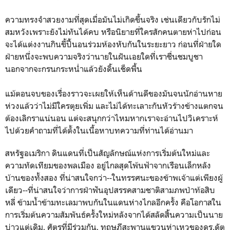
ความทรงจำสวยงามที่สุดเมื่อมันไม่เกิดขึ้นจริง เช่นเดียวกับรักไม่
สมหวังเพราะยังไม่ทันได้คบ หรือนิยายที่ใครสักคนตายห่าไปก่อน
จะได้แต่งงานกินขี้ปี้นอนร่วมห้องหับกันในระยะยาว ก่อนที่ฝ่ายใด
ฝ่ายหนึ่งจะพบความจริงว่านายในฝันเอยใดที่เราชื่นชมบูชา
นอกจากจะกรนกระหน่ำแล้วยังดิ้นเช็ดพื้น
แม้ตอนจบของเรื่องราวจะเผยให้เห็นด้านดีของมันจนนักอ่านหาย
ห่วงแล้วว่าไม่มีใครตุยเพิ่ม และไม่ได้ทะเลาะกันหัวร้างข้างแตกจน
ต้องเลิกราแน่นอน แต่จะสนุกกว่าไหมหากเราจะอ่านไปวิเคราะห์
ไปด้วยคำถามที่ได้ตั้งในเนื้อหาบทความที่ท่านได้อ่านมา
สหรัฐอเมริกา ดินแดนที่เป็นสัญลักษณ์แห่งการเริ่มต้นใหม่และ
ความทัดเทียมของพลเมือง อยู่ไกลสุดโพ้นฟ้าจากเรือนเล็กหลัง
บ้านของทั้งสอง ที่น่าสนใจกว่า--ในทรรศนะของข้าพเจ้าแต่เพียงผู้
เดียว--ที่น่าสนใจว่าการฝ่าฟันอุปสรรคสามชาติสามภพป่าท้อสิบ
หลี่ ข้ามน้ำข้ามทะเลมาพบกันในแดนห่างไกลอีกครั้ง คือโอกาสใน
การเริ่มต้นความสัมพันธ์ครั้งใหม่หลังจากได้สลัดสิ้นความเป็นนาย
บ่าวแต่เดิม, ศัตรูที่มีร่วมกัน, ทฤษฎีสะพานแขวนห่าเหวของดร.ดัต