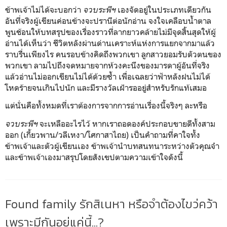
ข้าพเจ้าไม่ได้จะบอกว่า
จวบระพีฯ
เองจัดอยู่ในประเภทเดียวกัน
อันที่จริงผู้เขียนค่อนข้างจะปรานีต่อนักอ่าน จงใจเคลือบน้ำตาล
พูนช้อนให้บทสรุปของเรื่องราวที่ลากยาวคล้ายไม่มีจุดสิ้นสุดให้ผู้
อ่านได้เห็นว่า ชีวิตหลังผ่านด่านเคราะห์แห่งการแยกจากมาแล้ว
ราบรื่นเพียงไร คนรอบข้างคิดถึงพวกเขา ลูกสาวยอมรับตัวตนของ
พวกเขา ลามไปถึงจดหมายจากห้วงคะนึงของมารดาผู้อันที่จริง
แล้วอ่านไม่ออกเขียนไม่ได้ด้วยซ้ำ เพื่อเฉลยว่าฟ้าหลังฝนไม่ได้
โหดร้ายจนเกินไปนัก และมีรางวัลเฝ้ารออยู่สำหรับรักแท้เสมอ
แต่นั่นคือทั้งหมดที่เราต้องการจากการอ่านเรื่องนี้จริงๆ ละหรือ
จวบระพีฯ
จะเหลืออะไรไว้ หากเราถอดองค์ประกอบขายดีทั้งสาม
ออก (เกี้ยวพาน/วลีเหงา/โศกาสาไถย) เป็นคำถามที่คาใจทั้ง
ข้าพเจ้าและตัวผู้เขียนเอง ข้าพเจ้านำบทสนทนาระหว่างตัวคุณจ๋า
และข้าพเจ้าเองมาสรุปโดยสังเขปตามความเข้าใจดังนี้
Found family รักสิเนหา หรือจำต้องไขว่คว้า
เพราะมีกันอยู่แค่นี้...?