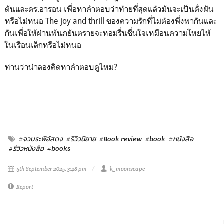
ตันและดร.อารอน เพื่อหาคำตอบว่าท้ายที่สุดแล้วมันจะเป็นดั่งฝัน
หรือไม่หนอ The joy and thrill ของความรักที่ไม่ต้องพึ่งพากันและ
กันเพื่อให้ผ่านพ้นภยันตรายจะหอมรื่นชื่นใจเหมือนความโหยไห้
ในเรือนเล็กหรือไม่หนอ
ท่านว่าน่าลองคิดหาคำตอบดูไหม?
#จวบระพีอัสดง
#รีวิวนิยาย
#Book review
#book
#หนังสือ
#รีวิวหนังสือ
#books
5th September 2025, 3:48 pm
k_moonscape
Report