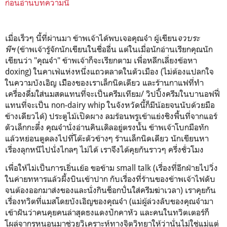
ก่อนอ่านบทความนี้
เมื่อเร็วๆ นี้ที่ผ่านมา ข้าพเจ้าได้พบเจอคุณจ๋า ผู้เขียน
จวบระ
พีฯ
(ข้าพเจ้ารู้จักนักเขียนในชื่ออื่น แต่ในเมื่อนักอ่านเรียกคุณนัก
เขียนว่า "คุณจ๋า" ข้าพเจ้าก็จะเรียกตาม เพื่อหลีกเลี่ยงข้อหา
doxing) ในคาเฟ่แห่งหนึ่งแถวตลาดในตัวเมือง (ไม่ต้องแปลกใจ
ในความบังเอิญ เมืิองของเราเล็กนิดเดียว และร้านกาแฟที่ทำ
เครื่องดื่มใส่นมสดแทนที่จะเป็นครีมเทียม/ วิปปิ้งครีมในบานอฟฟี่
แทนที่จะเป็น non-dairy whip ในจังหวัดนี้ก็มีน้อยจนนับด้วยมือ
ข้างเดียวได้) ประตูไม้เปิดผาง ลมร้อนพรูเข้าแย่งชิงพื้นที่จากแอร์
ตัวเล็กกะตึ๋ง คุณจ๋านั่งอ่านคินเดิลอยู่ตรงนั้น ข้าพเจ้าโบกมือทัก
แล้วหย่อนตูดลงไปที่โต๊ะตัวข้างๆ ร้านเล็กนิดเดียว นักเขียนหา
เรื่องลุกหนีไปนั่งไกลๆ ไม่ได้ เราจึงได้คุยกันราวๆ ครึ่งชั่วโมง
เพื่อให้ไม่เป็นการเยิ่นเย้อ ขอข้าม small talk (เรื่องที่อีกฝ่ายไปวิ่ง
ในค่ายทหารแล้วผึ้งบินเข้าปาก กับเรื่องที่ร้านของข้าพเจ้าไฟดับ
จนต้องออกมาส่งของและนั่งกินช็อกปั่นใส่ครีมฆ่าเวลา) เราคุยกัน
เรื่องทวิตที่แมสโดยบังเอิญของคุณจ๋า (แม่ผู้ล่วงลับของคุณจ๋ามา
เข้าฝันว่าคนคุยคนล่าสุดธงแดงปักคาหัว และคนในทวิตเตอร์ก็
โผล่จากรูหนอนมาช่วยวิเคราะห์ทางจิตวิทยาให้ว่านั่นไม่ใช่แม่แต่