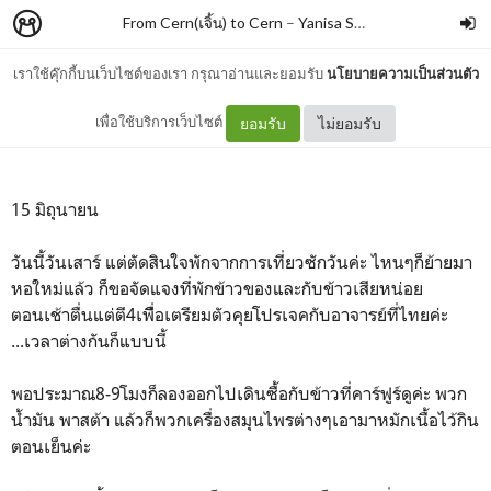
From Cern(เจิ้น) to Cern
–
Yanisa Sunthornyotin
เราใช้คุ๊กกี้บนเว็บไซต์ของเรา กรุณาอ่านและยอมรับ
นโยบายความเป็นส่วนตัว
Day13: ยูนิคอร์นแม่บ้าน
เพื่อใช้บริการเว็บไซต์
ยอมรับ
ไม่ยอมรับ
15 มิถุนายน
วันนี้วันเสาร์ แต่ตัดสินใจพักจากการเที่ยวซักวันค่ะ ไหนๆก็ย้ายมา
หอใหม่แล้ว ก็ขอจัดแจงที่พักข้าวของและกับข้าวเสียหน่อย
ตอนเช้าตื่นแต่ตี4เพืื่อเตรียมตัวคุยโปรเจคกับอาจารย์ที่ไทยค่ะ
...เวลาต่างกันก็แบบนี้
พอประมาณ8-9โมงก็ลองออกไปเดินซื้อกับข้าวที่คาร์ฟูร์ดูค่ะ พวก
น้ำมัน พาสต้า แล้วก็พวกเครื่องสมุนไพรต่างๆเอามาหมักเนื้อไว้กิน
ตอนเย็นค่ะ