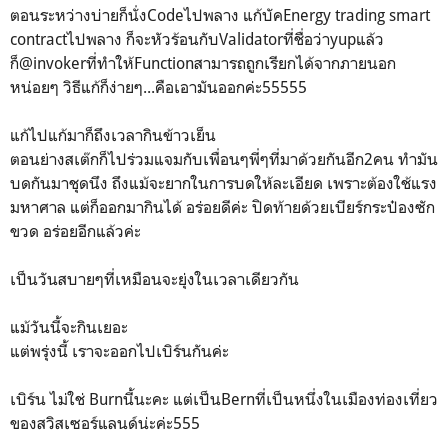
ตอนระหว่างบ่ายก็นั่งCodeไปพลาง แก้บัคEnergy trading smart
contractไปพลาง ก็จะหัวร้อนกับValidatorที่ชื่อว่าyupแล้ว
ก็@invokerที่ทำให้Functionสามารถถูกเรียกได้จากภายนอก
หน่อยๆ วิธีแก้ก็ง่ายๆ...คือเอามันออกค่ะ55555
แก้ไปแก้มาก็ถึงเวลากินข้าวเย็น
ตอนย่างสเต๊กก็ไปร่วมแจมกับเพื่อนๆพี่ๆที่มาด้วยกันอีก2คน ทำมัน
บดกันมาชุดนึง ถึงแม้จะยากในการบดให้ละเอียด เพราะต้องใช้แรง
มหาศาล แต่ก็ออกมากินได้ อร่อยดีค่ะ ปิดท้ายด้วยเบียร์กระป๋องซัก
ขวด อร่อยอีกแล้วค่ะ
เป็นวันสบายๆที่เหมือนจะยุ่งในเวลาเดียวกัน
แม้วันนี้จะกินเยอะ
แต่พรุ่งนี้ เราจะออกไปเบิร์นกันค่ะ
เบิร์น ไม่ใช่ Burnนี้นะคะ แต่เป็นBernที่เป็นหนึ่งในเมืองท่องเที่ยว
ของสวิสเซอร์แลนด์น่ะค่ะ555