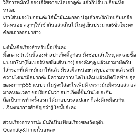
วิธีการหมักนี้ ลองเสิร์ชจากเน็ตเอาดูค่ะ แล้วก็ปรับเปลี่ยนนิด
หน่อย
เราใส่นมลงไปก่อนค่ะ ใส่น้ำมันมะกอก ปรุงด้วยพริกไทยกับเกลือ
นิดหน่อย คลุกๆให้เข้ากันแล้วเก็บไว้ในตู้เย็นประมาณ6ชั่วโมงค่ะ
ค่อยเอาออกมาย่าง
แต่นั้นคือเรื่องสำหรับมื้อเย็นค่ะ
มื้อกลางวันวันนี้ลองทำสปาเก็ตตี้ดูก่อน มิ่งชอบเส้นใหญ่ค่ะ เลยซื้อ
แบบn7มา(ยิ่งเบอร์น้อยยิ่งเส้นบาง) ลองต้มๆดู แล้วเอามาผัดกับ
ไส้กรอกที่เค้าหมักมาให้แล้ว มีรสเผ็ดหน่อยๆ สรุปออกมาแล้วรสมี
ความไดนามิคมากค่ะ มีความหวาน ไล่ไปเค็ม แล้วเผ็ดปิดท้าย สุด
ยอดมากๆ555 แบบว่าไม่รู้จะใส่อะไรเพิ่มดี เพราะมันมีครบแล้ว แค่
มาคนละเวลา ขอเรียกมันว่า สปาเก็ตตี้ขั้นบันได ละกัน
ถือเป็นการทำครั้งแรก ได้มาแบบรสแปลกๆก็เจ๋งดีเหมือนกัน
...จินตนาการสำคัญกว่ารู้ ใช่มั้ยล่ะคะ
ส่วนเรื่องอาหารน่ะ มันก็เป็นเพียงเรื่องของวัตถุดิบ
Quantity&Timeนั้นแหละ