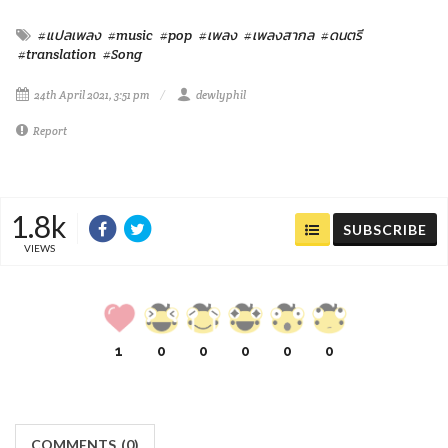
#แปลเพลง
#music
#pop
#เพลง
#เพลงสากล
#ดนตรี
#translation
#Song
24th April 2021, 3:51 pm
dewlyphil
Report
1.8k
SUBSCRIBE
VIEWS
1
0
0
0
0
0
COMMENTS
(
0)