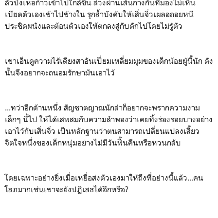
ลั่วปิงเหอก้าวเข้าไปใกล้ขึ้น ล่วงผ่านเส้นกางกั้นที่มองไม่เห็น
เบียดตัวเองเข้าไปข้างใน รุกล้ำบังคับให้เสิ่นจิ่วเผลอถอยหนี
ประชิดผนังและต้อนตัวเองให้ตกลงสู่กับดักไปโดยไม่รู้ตัว
เขาเอ็นดูความไร้เดียงสาอันเปี่ยมเหลี่ยมมุมของเด็กน้อยผู้นี้นัก ดัง
นั้นจึงอยากจะถนอมรักษามันเอาไว้
...ทว่าอีกด้านหนึ่ง สัญชาตญาณนักล่าก็อยากจะพรากความงาม
เล็กๆ นี้ไป ให้ได้เสพสมกับความลำพองว่าเคยทิ้งร่องรอยบางอย่าง
เอาไว้กับเสิ่นจิ่ว เป็นหลักฐานว่าตนสามารถเปลี่ยนแปลงเสี้ยว
จิตใจหนึ่งของเด็กหนุ่มอย่างไม่มีวันฟื้นคืนหรือหวนกลับ
โดยเฉพาะอย่างยิ่งเมื่อเหยื่อส่งตัวเองมาให้ถึงที่อย่างนี้แล้ว...คน
โลภมากเช่นเขาจะยังปฏิเสธได้อีกหรือ?