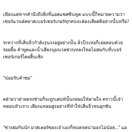
เพียงแต่หากคำนึงถึงสิ่งที่แอสแซสซินพูด แบบนี้ก็หมายความว่า
เซอร์แวนต์คลาสเบอร์เซอร์เกอร์ทุกคนจะต้องเสียสติอย่างนั้นหรือ?
ระหว่างที่เสิ่นจิ่วกำลังงุนงงอยู่อย่างนั้น ลั่วปิงเหอก็เอ่ยตอบด้วย
รอยยิ้ม คำพูดและน้ำเสียงนุ่มนวลชวนหลงใหลไม่สมกับที่เบอร์
เซอร์เกอร์โดยสิ้นเชิง
"น้อมรับคำชม"
คล้ายว่าฝ่ายตรงข้ามก็จะถูกเสน่ห์นั้นกล่อมให้ตายใจ คราวนี้เจ้า
หล่อนหัวเราะ เสียงแหลมสูงอย่างที่ทำให้เสิ่นจิ่วขนลุกชัน
"ช่างสมกันนัก มาสเตอร์ของเจ้าเองก็หมดจดน่ามองไม่น้อย..." แอ