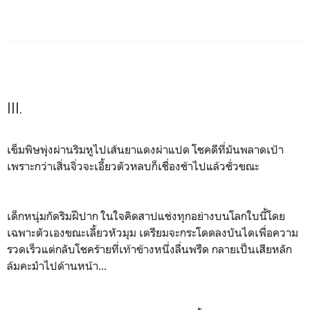
III.
เข็มพิษพุ่งผ่านริมหูไปเส้นยาแดงผ่าแปด โชคดีที่มันพลาดเป้า
เพราะกว่าเสิ่นจิ่วจะเอี้ยวตัวหลบก็เชื่องช้าไปแล้วชั่วขณะ
เด็กหนุ่มกัดริมฝีปาก ในใจคิดสาปแช่งทุกอย่างบนโลกใบนี้โดย
เฉพาะตัวเองขณะเลี้ยวหัวมุม เตรียมจะกระโดดลงบันไดเพื่อความ
รวดเร็วแต่กลับโชคร้ายที่เท้าข้างหนึ่งลื่นพรืด กลายเป็นเสียหลัก
ล้มคะมำไปด้านหน้า...