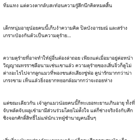
ทิ่มแทง แต่ดวงตากลับสะท้อนความรู้สึกนึกคิดหมดสิ้น
เด็กหนุ่มอายุน้อยคนนี้เก็บงำความคิด ปิดบังอารมณ์ และสร้าง
เกราะป้องกันตัวเป็นความดุร้าย...
ความดุร้ายที่อาจทำให้ผู้อื่นต้องล่าถอย เพียงแต่เมื่อมาอยู่ต่อหน้า
วิญญาณทรราชลือนามเช่นเขาแล้ว ความดุร้ายของเสิ่นจิ่วก็ดูไม่
ต่างอะไรไปจากลูกแมวที่พองขนส่งเสียงขู่ฟ่อ ดูน่ารักมากกว่าน่า
เกรงขาม เห็นแล้วยิ่งอยากหยอกล้อมากกว่าจะถอยห่าง
แต่ขณะเดียวกัน เจ้าลูกแมวน้อยคนนี้ก็ทะเยอทะยานเกินอายุ ทั้งที่
จับพลัดจับผลูเข้ามามีส่วนร่วมโดยไม่ตั้งใจ แต่ก็ช่างจริงจังกับศึก
ชิงจอกศักดิ์สิทธิ์ไม่แพ้นักเวทผู้ชำนาญคนอื่นๆ