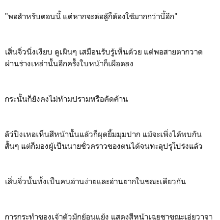
"พอสำหรับตอนนี้ แต่หากจะต่อสู้ก็ต้องใช้มากกว่านี้อีก"
เสิ่นจิ่วนิ่งเงียบ ดูเผินๆ เสมือนรับรู้เห็นด้วย แต่พอสายตากวาด
ผ่านร่างเหล่านั้นอีกครั้งใบหน้าก็เผือดลง
กระนั้นก็ยังคงไม่ห้ามปรามหรือคัดค้าน
ลัว่ปิงเหอเห็นสีหน้านั้นแล้วก็ผุดยิ้มมุมปาก แม้จะเพิ่งได้พบกัน
สั้นๆ แต่ก็มองผู้เป็นนายชั่วคราวของตนได้จนทะลุปรุโปร่งแล้ว
เสิ่นจิ่วนั้นทั้งเป็นคนอ่านง่ายและอ่านยากในขณะเดียวกัน
การกระทำของเจ้าตัวมักย้อนแย้ง แสดงสีหน้าเฉยชาขณะเอ่ยวาจา