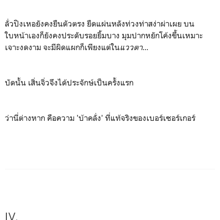
ลั่วปิงเหอยังคงยืนตัวตรง ยืดแผ่นหลังท่วงท่าสง่าผ่าเผย บน
ใบหน้าเองก็ยังคงประดับรอยยิ้มบาง มุมปากหยักโค้งขึ้นเหมาะ
เจาะงดงาม จะมีผิดแผกก็เพียงแต่ใน
แววตา
...
บัดนั้น เสิ่นจิ่วจึงได้ประจักษ์เป็นครั้งแรก
ว่านี่ต่างหาก คือความ 'บ้าคลั่ง' ที่แท้จริงของเบอร์เซอร์เกอร์
IV.