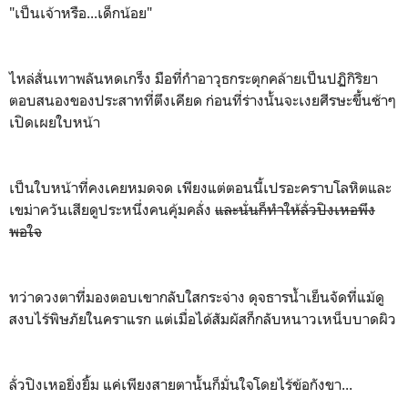
"เป็นเจ้าหรือ...เด็กน้อย"
ไหล่สั่นเทาพลันหดเกร็ง มือที่กำอาวุธกระตุกคล้ายเป็นปฏิกิริยา
ตอบสนองของประสาทที่ตึงเคียด ก่อนที่ร่างนั้นจะเงยศีรษะขึ้นช้าๆ
เปิดเผยใบหน้า
เป็นใบหน้าที่คงเคยหมดจด เพียงแต่ตอนนี้เปรอะคราบโลหิตและ
เขม่าควันเสียดูประหนึ่งคนคุ้มคลั่ง
และนั่นก็ทำให้ลั่วปิงเหอพึง
พอใจ
ทว่าดวงตาที่มองตอบเขากลับใสกระจ่าง ดุจธารน้ำเย็นจัดที่แม้ดู
สงบไร้พิษภัยในคราแรก แต่เมื่อได้สัมผัสก็กลับหนาวเหน็บบาดผิว
ลั่วปิงเหอยิ่งยิ้ม แค่เพียงสายตานั้นก็มั่นใจโดยไร้ข้อกังขา...