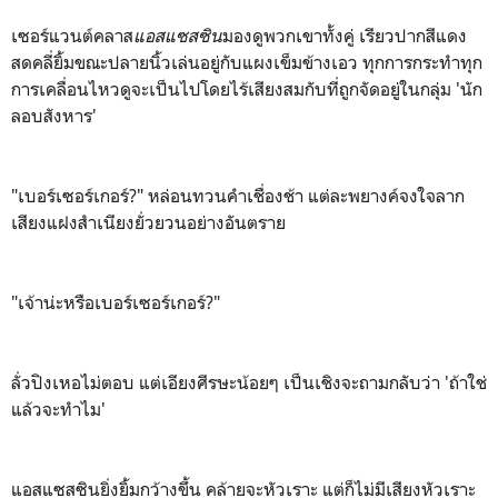
เซอร์แวนต์คลาส
แอสแซสซิน
มองดูพวกเขาทั้งคู่ เรียวปากสีแดง
สดคลี่ยิ้มขณะปลายนิ้วเล่นอยู่กับแผงเข็มข้างเอว ทุกการกระทำทุก
การเคลื่อนไหวดูจะเป็นไปโดยไร้เสียงสมกับที่ถูกจัดอยู่ในกลุ่ม 'นัก
ลอบสังหาร'
"เบอร์เซอร์เกอร์?" หล่อนทวนคำเชื่องช้า แต่ละพยางค์จงใจลาก
เสียงแฝงสำเนียงยั่วยวนอย่างอันตราย
"เจ้าน่ะหรือเบอร์เซอร์เกอร์?"
ลั่วปิงเหอไม่ตอบ แต่เอียงศีรษะน้อยๆ เป็นเชิงจะถามกลับว่า 'ถ้าใช่
แล้วจะทำไม'
แอสแซสซินยิ่งยิ้มกว้างขึ้น คล้ายจะหัวเราะ แต่ก็ไม่มีเสียงหัวเราะ