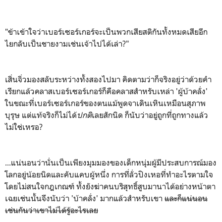
"ข้าเข้าใจว่าเบอร์เซอร์เกอร์จะเป็นพวกเสียสติกันทั้งหมดเสียอีก
ไยกลับเป็นชายงามเช่นเจ้าไปได้เล่า?"
เสิ่นจิ่วมองสลับระหว่างทั้งสองไปมา คิดตามว่าก็จริงอยู่ว่าด้วยคำ
เรียกแล้วคลาสเบอร์เซอร์เกอร์ก็คือคลาสสำหรับเหล่า 'ผู้บ้าคลั่ง'
ในขณะที่เบอร์เซอร์เกอร์ของตนแม้พูดจาเดินเหินเหมือนสุภาพ
บุรุษ แต่แท้จริงก็ไม่ได้
ปกติ
เลยสักนิด ก็นับว่าอยู่ถูกที่ถูกทางแล้ว
ไม่ใช่เหรอ?
...แน่นอนว่านั่นเป็นเพียงมุมมองของเด็กหนุ่มผู้มีประสบการณ์มอง
โลกอยู่น้อยนิดและคับแคบผู้หนึ่ง การที่ลั่วปิงเหอที่ทำอะไรตามใจ
โดยไม่สนใจกฎเกณฑ์ ทั้งยังฆ่าคนบริสุทธิ์สูบมานาได้อย่างหน้าตา
เฉยเช่นนั้นจึงนับว่า 'บ้าคลั่ง' มากแล้วสำหรับเขา
และก็แน่นอน
เช่นกันว่าเขาไม่ได้รู้อะไรเลย