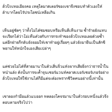
ลั่วปิงเหอเอียงคอ เหตุใดมาสเตอร์ของเขาจึงชอบทำตัวเองให้
ลำบากโดยไร้ประโยชน์เหลือเกิน
เห็นอยู่ชัดๆ ว่าทั้งไม่ได้ชมชอบหรือเห็นดีเห็นงาม ซ้ำร้ายยังแทบ
จะเรียกได้ว่า
ไม่เห็นด้วย
กับการกระทำของลั่วปิงเหอเลยด้วยซ้ำ
แต่อีกฝ่ายก็กลับยังยอมให้เขาทำอยู่เรื่อยๆ แล้วยังมายืนเป็นสักขี
พยานให้หนักใจเองเสียเปล่าๆ
แต่ช่วยไม่ได้ที่สายมานาในตัวเสิ่นจิ่วแห้งผากเสียยิ่งกว่าธารน้ำใน
หน้าแล้ง ดังนั้นการจะค้ำจุนเซอร์แวนท์คลาสเบอร์เซอร์เกอร์อย่าง
ลั่วปิงเหอให้ใช้งานได้ก็มีแต่จะต้องพรากชีวิตคนอย่างนี้เท่านั้น
เขาลองกำมือแล้วแบออก ทดลองโคจรมานาในตัวรอบหนึ่งแล้วจึง
ตอบตามจริงไปว่า