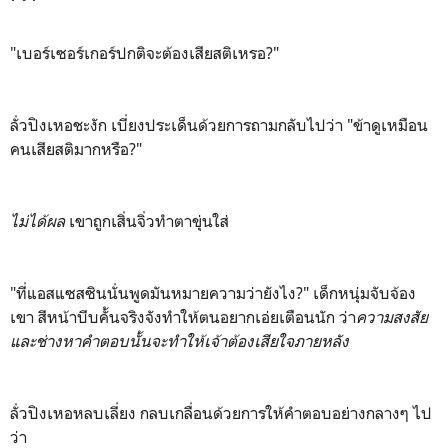
"เบอร์เซอร์เกอร์ปกติจะต้องเสียสติเหรอ?"
ลั่วปิงเหอชะงัก เบี่ยงประเด็นด้วยการถามกลับไปว่า "ข้าดูเหมือน
คนเสียสติมากหรือ?"
ไม่ได้ผล
เขาถูกเสิ่นจิ่วทำตาขุ่นใส่
"ที่แอสแซสซินนั่นพูดมันหมายความว่ายังไง?" เด็กหนุ่มจับจ้อง
เขา สีหน้าบีบคั้นจริงจังทำให้ตนอยากเอ่ยเตือนนัก ว่า
ความสงสัย
และช่างหาคำตอบนั้นจะทำให้เจ้าต้องเสียใจภายหลัง
ลั่วปิงเหอหลบเลี่ยง กลบเกลื่อนด้วยการให้คำตอบอย่างกลางๆ ไป
ว่า