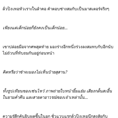
ลั่วปิงเหอหัวเราะในลำคอ คำตอบช่างสมกับเป็นมาสเตอร์จริงๆ
เพียงแต่เด็กน้อยก็ยังคงเป็นเด็กน้อย...
เขาปล่อยมือจากศพสุดท้าย มองร่างอีกหนึ่งร่วงลงสมทบกับอีกนับ
ไม่ถ้วนที่ทับถมกันอยู่ก่อนหน้า
คิดหรือว่าข้าจะมองไม่เห็นป้ายสุสาน?
ทั้งธูปเทียนของเซ่นไหว้ ภาพถ่ายใบหน้ายิ้มแย้ม เสียงกลั้นสะอื้น
ในยามค่ำคืน และสายตาอาวรณ์ของเจ้าเหล่านั้น...
ความรู้สึกคันยิบผุดขึ้นในอก ชั่วแวบแรกลั่วปิงเหอนึกสงสัยกับ