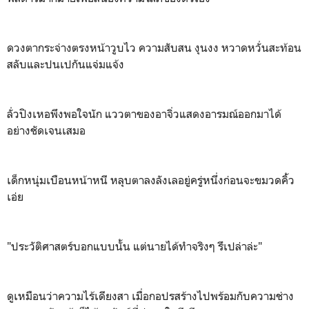
ดวงตากระจ่างตรงหน้าวูบไว ความสับสน งุนงง หวาดหวั่นสะท้อน
สลับและปนเปกันแจ่มแจ้ง
ลั่วปิงเหอพึงพอใจนัก แววตาของอาจิ่วแสดงอารมณ์ออกมาได้
อย่างชัดเจนเสมอ
เด็กหนุ่มเบือนหน้าหนี หลุบตาลงลังเลอยู่ครู่หนึ่งก่อนจะขมวดคิ้ว
เอ่ย
"ประวัติศาสตร์บอกแบบนั้น แต่นายได้ทำจริงๆ รึเปล่าล่ะ"
ดูเหมือนว่าความไร้เดียงสา เมื่อกอปรสร้างไปพร้อมกับความช่าง