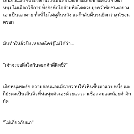
เสิ่นจิ่วแม้บกพร่องด้านเวทมนตร์ แต่ก็กระเสือกกระสนนัก เด็ก
หนุ่มไม่เลือกวิธีการ ทั้งยังหักใจอำมหิตได้ด้วยมุ่งคว้าชัยชนะอย่าง
เอาเป็นเอาตาย ทั้งที่ไม่ได้ดูสิ้นหวัง แต่ก็กลับดิ้นรนยิ่งกว่าสุนัขจน
ตรอก
มันทำให้ลั่วปิงเหออดใคร่รู้ไม่ได้ว่า...
"เจ้าจะขอสิ่งใดกับจอกศักดิ์สิทธิ์?"
เด็กหนุ่มชะงัก ความอ่อนแอแม้ฉายวาบให้เห็นขึ้นมาแวบหนึ่ง แต่
ก็ยังคงเป็นเสิ่นจิ่วที่ห่อหุ้มตัวเองด้วยแววตาเชือดคมและถ้อยคำจิก
กัด
"ไม่เกี่ยวกับแก"