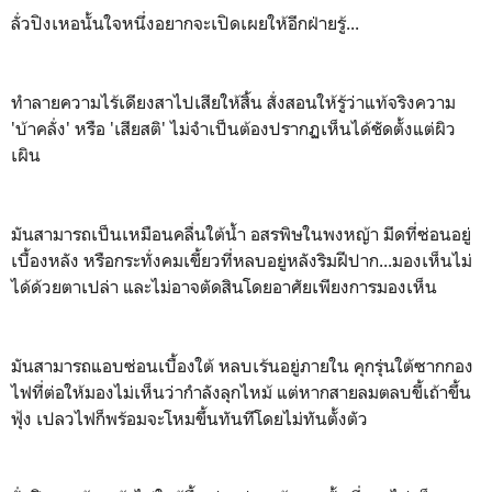
ลั่วปิงเหอนั้นใจหนึ่งอยากจะเปิดเผยให้อีกฝ่ายรู้...
ทำลายความไร้เดียงสาไปเสียให้สิ้น สั่งสอนให้รู้ว่าแท้จริงความ
'บ้าคลั่ง' หรือ 'เสียสติ' ไม่จำเป็นต้องปรากฏเห็นได้ชัดตั้งแต่ผิว
เผิน
มันสามารถเป็นเหมือนคลื่นใต้น้ำ อสรพิษในพงหญ้า มีดที่ซ่อนอยู่
เบื้องหลัง หรือกระทั่งคมเขี้ยวที่หลบอยู่หลังริมฝีปาก...มองเห็นไม่
ได้ด้วยตาเปล่า และไม่อาจตัดสินโดยอาศัยเพียงการมองเห็น
มันสามารถแอบซ่อนเบื้องใต้ หลบเร้นอยู่ภายใน คุกรุ่นใต้ซากกอง
ไฟที่ต่อให้มองไม่เห็นว่ากำลังลุกไหม้ แต่หากสายลมตลบขี้เถ้าขึ้น
ฟุ้ง เปลวไฟก็พร้อมจะโหมขึ้นทันทีโดยไม่ทันตั้งตัว