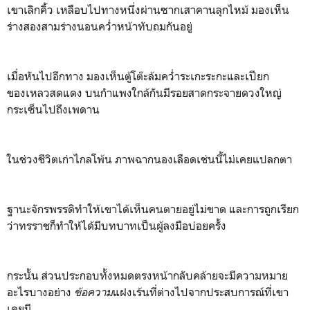
เขาเลิกคิ้ว เหลือบไปทางหนึ่งผ่านซากเสาคานลุกไหม้ มองเห็น
ร่างสองสามร่างนอนคว่ำหน้าทับถมกันอยู่
เมื่อหันไปอีกทาง มองเห็นตู้โต๊ะล้มคว่ำระเกะระกะและเปียก
ของเหลวสดแดง บนกำแพงใกล้กันมีรอยสาดกระจายดวงใหญ่
กระเซ็นไปถึงเพดาน
ในช่วงชีวิตเก่าไกลโพ้น ภาพฉากนองเลือดเช่นนี้ไม่เคยแปลกตา
ฐานะจักรพรรดิทำให้เขาได้เห็นคนตายอยู่ไม่ขาด และการถูกเรียก
ว่าทรราชก็ทำให้ได้มีบทบาทเป็นผู้ลงมือบ่อยครั้ง
กระนั้น ส่วนประกอบทั้งหมดตรงหน้ากลับคล้ายจะมีความหมาย
อะไรบางอย่าง
ข้อความ
แฝงเร้นที่ต่างไปจากประสบการณ์ที่เขา
เคยมี