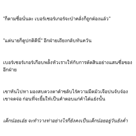
"ก็ตามชื่อนั่นละ เบอร์เซอร์เกอร์จะบ้าคลั่งก็ถูกต้องแล้ว"
"แต่นายก็ดูปกติดีนี่" อีกฝ่ายเถียงกลับทันควัน
เบอร์เซอร์เกอร์เกือบพลั้งหัวเราะให้กับการตัดสินอย่างแสนซื่อของ
อีกฝ่าย
เขาหันไปหา มองสบดวงตาดำขลับไร้ความมืดมัวเจือปนจับจ้อง
เขาจดจ่อ ก่อนที่จะยิ้มให้เป็นคำตอบแก่คำโต้แย้งนั้น
เด็กน้อยเอ๋ย จะทำวางท่าอย่างไรก็ยังคงเป็นเด็กน้อยอยู่วันยังค่ำ