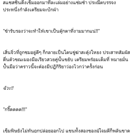
สแซสซินดึงเข็มออกมาทีละเล่มอย่างแช่มช้า ประณีตบรรจง
ประหนึ่งกำลังเตรียมจะปักผ้า
"ข้ารับรองว่าจะทำให้เขาเป็นตุ๊กตาที่งามมากแน่!!"
เสิ่นจิ่วที่ถูกชมอยู่ดีๆ ก็กลายเป็นโดนขู่ฆ่าสะดุ้งโหยง ประสาทสัมผัส
ตื่นตัวขณะมองมือเรียวสวยคู่นั้นขยับ เตรียมพร้อมเต็มที่ หมายมั่น
ปั้นมือว่าคราวนี้จะต้องมีปฏิกิริยาว่องไวกว่าครั้งก่อน
ฉัวะ!!
"กรี๊ดดดด!!!"
เข็มพิษยังไม่ทันถูกปล่อยออกไป แขนทั้งสองของผู้โจมตีก็พลันขาด