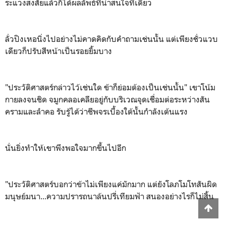
ระแวงสงสัยแล้วก็ได้ผลลัพธ์ที่น่าสนใจทีเดียว
ลั่วปิงเหอนิ่งไปอย่างไม่คาดคิดกับคำถามเช่นนั้น แต่เพียงชั่วแวบ
เดียวก็ปรับสีหน้าเป็นรอยยิ้มบาง
"ประวัติศาสตร์กล่าวไว้เช่นใด ข้าก็ย่อมต้องเป็นเช่นนั้น" เขาโน้ม
กายลงจนชิด จมูกคลอเคลียอยู่กับบริเวณจุดเชื่อมต่อระหว่างสัน
ครามและลำคอ รับรู้ได้ว่าชีพจรเบื้องใต้นั้นกำลังเต้นแรง
นั่นยิ่งทำให้เขาพึงพอใจมากขึ้นไปอีก
"ประวัติศาสตร์บอกว่าข้าไม่เพียงแค่มักมาก แต่ยังโลภโมโทสันผิด
มนุษย์มนา...ความปรารถนาล้นปรี่เทียมฟ้า สนองอย่างไรก็ไม่สิ้น