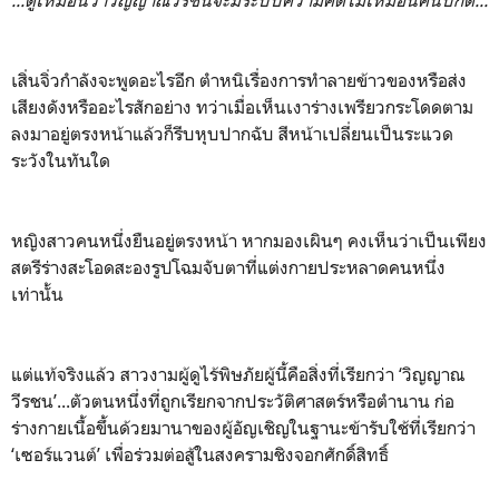
เสิ่นจิ่วกำลังจะพูดอะไรอีก ตำหนิเรื่องการทำลายข้าวของหรือส่ง
เสียงดังหรืออะไรสักอย่าง ทว่าเมื่อเห็นเงาร่างเพรียวกระโดดตาม
ลงมาอยู่ตรงหน้าแล้วก็รีบหุบปากฉับ สีหน้าเปลี่ยนเป็นระแวด
ระวังในทันใด
หญิงสาวคนหนึ่งยืนอยู่ตรงหน้า หากมองเผินๆ คงเห็นว่าเป็นเพียง
สตรีร่างสะโอดสะองรูปโฉมจับตาที่แต่งกายประหลาดคนหนึ่ง
เท่านั้น
แต่แท้จริงแล้ว สาวงามผู้ดูไร้พิษภัยผู้นี้คือสิ่งที่เรียกว่า ‘วิญญาณ
วีรชน’...ตัวตนหนึ่งที่ถูกเรียกจากประวัติศาสตร์หรือตำนาน ก่อ
ร่างกายเนื้อขึ้นด้วยมานาของผู้อัญเชิญในฐานะข้ารับใช้ที่เรียกว่า
‘เซอร์แวนต์’ เพื่อร่วมต่อสู้ในสงครามชิงจอกศักดิ์สิทธิ์