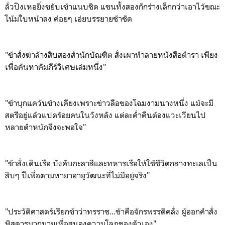
ลั่วปิงเหอยิ่งขยับเข้าแนบชิด แขนทั้งสองกักร่างเล็กกว่าเอาไว้ขณะ
โน้มใบหน้าลง ค่อยๆ เอ่ยบรรยายช้าชัด
"ข้าสั่งฆ่าล้างสิบสองสำนักบัณฑิต สั่งเผาทำลายหนังสือตำรา เพียง
เพื่อค้นหาคัมภีร์วิเศษเล่มหนึ่ง"
"ข้าบุกแคว้นข้างเคียงเพราะข่าวลือของโฉมงามนางหนึ่ง แม้จะมี
สตรีอยู่แล้วแปดร้อยคนในวังหลัง แต่ละค่ำคืนต้องแวะเวียนไป
หลายตำหนักจึงจะพอใจ"
"ข้าสั่งเดินเรือ บังคับกะลาสีและทหารเรือให้ใช้ชีวิตกลางทะเลเป็น
สิบๆ ปีเพื่อตามหายาอายุวัฒนะที่ไม่มีอยู่จริง"
"ประวัติศาสตร์เรียกข้าว่าทรราช...ข้าคือจักรพรรดิคลั่ง ผู้ออกคำสั่ง
พิสดารมากมายเพื่อสนองความโลภของตัวเอง"