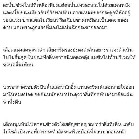
สะบั้น ช่วงไหล่ที่เหลือเพียงแต่ตอนั้นเหวอะหวะไปด้วยเศษหนัง
และเนื้อ ขณะเดียวกันก็ยังพอเห็นปลายแหลมของกระดูกที่หักอยู่
วอบแวม ปากแผลไม่เรียบหรือเฉียบขาดเหมือนเป็นผลจากคม
ดาบ แต่เพราะถูกแรงที่มองไม่เห็นฉีกกระชากออกมา
เลือดแดงสดพุ่งทะลัก เสียงกรีดร้องยังคงดังลั่นอย่างราวจะดำเนิน
ไปไม่สิ้นสุด ในขณะที่กลิ่นคาวสนิมคละคลุ้ง แผ่ข้นไปทั่วบริเวณให้
ชวนคลื่นเหียน
บรรยากาศรอบตัวบีบคั้นและหนักอึ้ง แทบจะรีดเค้นลมหายใจออก
มาให้หมดปอด กดดันหนักหนาประดุจว่าสิ่งที่กดทับลงมาคือแผ่น
ฟ้าทั้งผืน
เด็กหนุ่มหันไปหาคนข้างตัวโดยสัญชาตญาณ ทว่าสิ่งที่เห็น...กลับ
ไม่ใช่ลั่วปิงเหอที่การกระทำอิสระเสรีเหมือนที่ผ่านมาก่อนหน้า