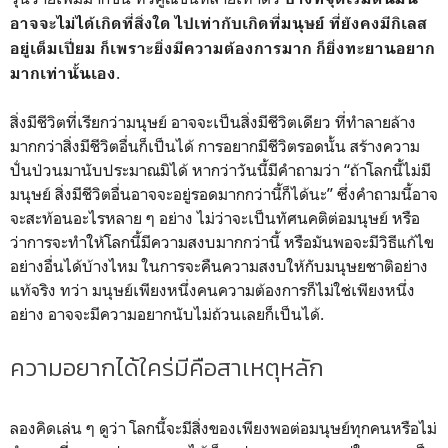
อาจจะไม่ได้เกิดที่สิ่งใด ไปเท่ากับเกิดที่มนุษย์ ที่ยังคงมีกิเลส
อยู่เต็มเปี่ยม ก็เพราะยิ่งมีความต้องการมาก ก็ยิ่งทะยานอยาก
.
มากเท่านั้นเอง
สิ่งมีชีวิตที่เรียกว่ามนุษย์ อาจจะเป็นสิ่งมีชีวิตเดียว ที่ทำลายล้าง
มากกว่าสิ่งมีชีวิตอื่นก็เป็นได้ การอยากมีชีวิตรอดนั้น สร้างความ
ปั่นป่วนมานับประมาณมิได้ หากว่าวันนี้มีคำถามว่า “ถ้าโลกนี้ไม่มี
มนุษย์ สิ่งมีชีวิตอื่นอาจจะอยู่รอดมากกว่านี้ก็ได้นะ” ซึ่งคำถามนี้อาจ
จะสะท้อนอะไรหลาย ๆ อย่าง ไม่ว่าจะเป็นทัศนคติต่อมนุษย์ หรือ
ว่าการจะทำให้โลกนี้มีความสงบมากกว่านี้ หรือมันพอจะมีวิธีแก้ไข
อย่างอื่นได้บ้างไหม ในการจะคืนความสงบให้กับมนุษยชาติอย่าง
แท้จริง ทว่า มนุษย์เพียงหนึ่งคนความต้องการก็ไม่ใช่เพียงหนึ่ง
อย่าง อาจจะมีความอยากนับไม่ถ้วนเลยก็เป็นได้.
ความอยากได้ใคร่มีคือสาเหตุหลัก
ลองคิดเล่น ๆ ดูว่า โลกนี้จะมีสิ่งของเพียงพอต่อมนุษย์ทุกคนหรือไม่