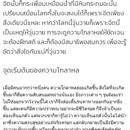
จิตนั้นก็กระเพื่อมเหมือนน้ำที่มีหินกระทบฉะนั้น
เปรียบเสมือนโลกทั้งใบจะสงบได้ก็เพราะจิตเพียง
สิ่งเดียวนี่แหละ หากว่าโลกนี้วุ่นวายก็เพราะจิตนี้
เป็นเหตุให้วุ่นวาย การจะดูความโกลาหลให้ชัดเจน
จะต้องฝึกสติ และก็ต้องมีสมาธิพอสมควร เพื่อจะรู้
ชัดว่าสิ่งใดกันแน่ที่วุ่นวาย.
จุดเริ่มต้นของความโกลาหล
เมื่อมีคนมากกว่าหนึ่งคน ความโกลาหลย่อมเกิดขึ้น สิ่งใดที่จะเกิด
ขึ้นมาก็คือความสับสนอลหม่านนั่นเอง ยิ่งภาวะต่าง ๆ รุมล้อมเรา
ไม่ให้ออกจากวังวนนี้ได้ เราก็จึงต้องดิ้นรนหาทางออกกันมากยิ่ง
ขึ้น แต่ละคนก็มีความปรารถนาอยากจะมีชีวิตรอด ก็จึงจำเป็นจะ
ต้องเห็นแก่ตัว แต่พวกเขาก็หารู้ไม่ว่า ความเห็นแก่ตัวนั้นไม่ได้นำ
มาซึ่งความสงบสุขอย่างแท้จริงหรอก แต่กลับกลายเป็นยิ่งมีความ
วุ่นวายเพิ่มมากขึ้น ทวีคูณขึ้นหลายเท่าตัว
บางทีจุดเริ่มต้นมัน