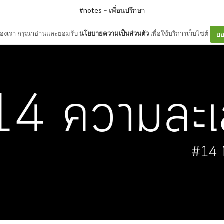
#notes
–
เพื่อนปรึกษา
ต์ของเรา กรุณาอ่านและยอมรับ
นโยบายความเป็นส่วนตัว
เพื่อใช้บริการเว็บไซต์
ยอ