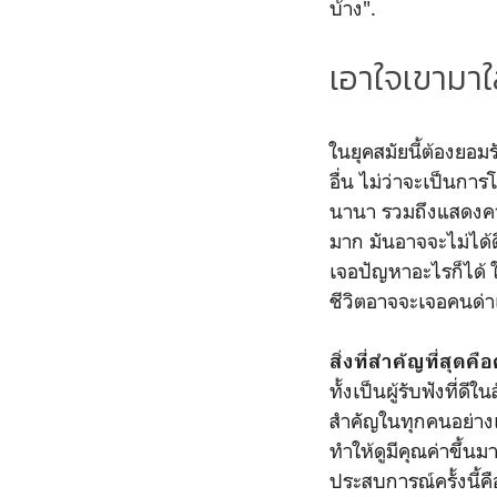
บ้าง".
เอาใจเขามาใ
ในยุคสมัยนี้ต้องยอมร
อื่น ไม่ว่าจะเป็นกา
นานา รวมถึงแสดงควา
มาก มันอาจจะไม่ได้
เจอปัญหาอะไรก็ได้ ใ
ชีวิตอาจจะเจอคนด่
สิ่งที่สำคัญที่สุด
ทั้งเป็นผู้รับฟังที่
สำคัญในทุกคนอย่างเ
ทำให้ดูมีคุณค่าขึ้นมา
ประสบการณ์ครั้งนี้คื