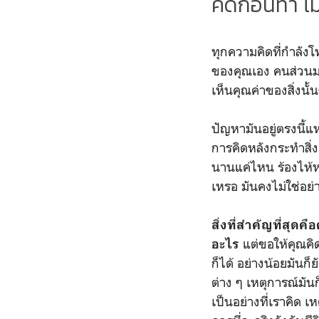
คิดก่อนทำ ไม
ทุกความคิดที่กำลังโ
ของคุณเอง คนส่วนม
เห็นคุณค่าของสิ่งนั้น
ปัญหามันอยู่ตรงนี้แห
การคิดหลังกระทำสิ่ง
นานแค่ไหน ร้องไห้หน
เหรอ มันคงไม่ใช่อย
สิ่งที่สำคัญที่สุด
แต่ขอให้คุณคิด
อะไร
ก็ได้ อย่างน้อยมันก็
ต่าง ๆ เหตุการณ์มัน
เป็นอย่างที่เราคิด เ