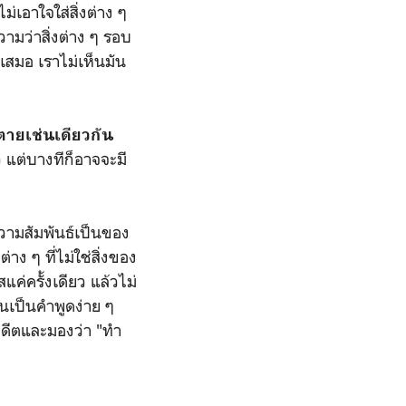
ม่เอาใจใส่สิ่งต่าง ๆ
ามว่าสิ่งต่าง ๆ รอบ
เสมอ เราไม่เห็นมัน
ตายเช่นเดียวกัน
้ว แต่บางทีก็อาจจะมี
ามสัมพันธ์เป็นของ
าง ๆ ที่ไม่ใช่สิ่งของ
ค่ครั้งเดียว แล้วไม่
อนเป็นคำพูดง่าย ๆ
บอดีตและมองว่า "ทำ