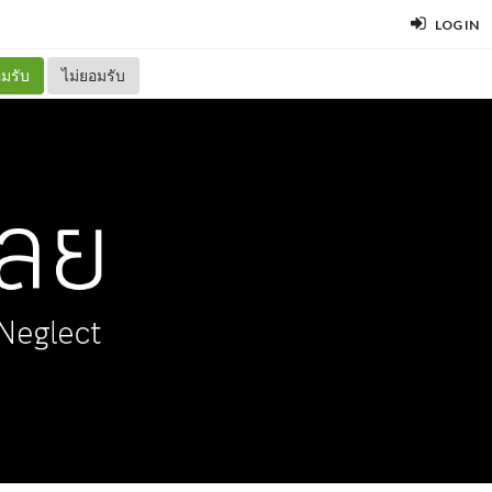
LOG IN
มรับ
ไม่ยอมรับ