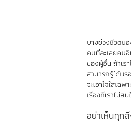
บางช่วงชีวิตข
คนที่ละเลยคนอื่
ของผู้อื่น ถ้าเ
สามารถรู้ได้หรอ
จะเอาใจใส่เฉพาะ
เรื่องที่เราไม่สน
อย่าเห็นทุกส