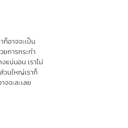
าก็อาจจะเป็น
ำด้วยการกระทำ
่างแน่นอน เราไม่
 ส่วนใหญ่เราก็
็อาจจะละเลย