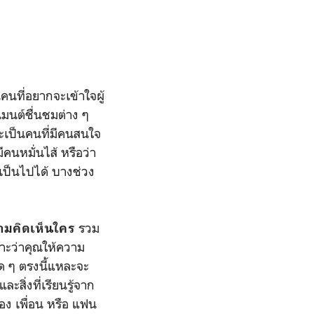
คนที่อยากจะเข้าใจผู้
เมนต์ชื่นชมต่าง ๆ
ะเป็นคนที่มีคนสนใจ
คนหมั่นไส้ หรือว่า
ะเป็นไปได้ บางช่วง
รวม
วามคิดเห็นใคร
พราะว่าคุณให้ความ
ด ๆ ตรงนี้แหละจะ
ละสิ่งที่เรียนรู้จาก
น้อง เพื่อน หรือ แฟน