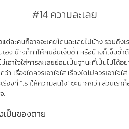
#14 ความละเลย
องแต่ละคนก็อาจจะเคยโดนละเลยไปบ้าง รวมถึงเร
นเอง บ้างก็ทำให้คนอื่นเจ็บช้ำ หรือบ้างก็เจ็บช้
ราไม่เอาใจใส่การละเลยย่อมเป็นฐานะที่เป็นไปได้อย
กว่า เรื่องใดควรเอาใจใส่ เรื่องใดไม่ควรเอาใจใส่
เรื่องที่ "เราให้ความสนใจ" ซะมากกว่า ส่วนเราก
ใจ.
ิ่งเป็นของตาย