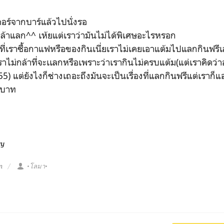
เดอร์จากบาร์แล้วไปนั่งรอ
กล้าแลก^^ เห้ยแต่เราว่ามันไม่ได้พิเศษอะไรหรอก
งแต่ที่เราซื้อกาแฟหรือของกินเนี่ยเราไม่เคยเอาแต้มไปแลกกินฟรีเ
าไม่กล้าที่จะเเลกหรือเพราะว่าเรากินไม่ครบแต้ม(แต่เราคิดว่
 แต่ยังไงก็ช่างเถอะถึงมันจะเป็นเรื่องที่แลกกินฟรีแต่เราก็แอบ
0บาท
ry
m
•โลมา•