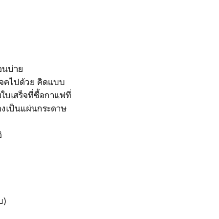
ตอนบ่าย
รเจคไปด้วย คิดแบบ
บเสร็จที่ซื้อกาแฟที่
้องเป็นแผ่นกระดาษ
ิ
บ)