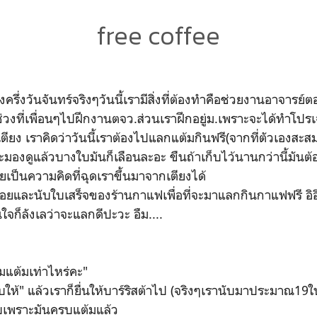
free coffee
รึ่งวันจันทร์จริงๆวันนี้เรามีสิ่งที่ต้องทำคือช่วยงานอาจารย์
ช่วงที่เพื่อนๆไปฝึกงานตจว.ส่วนเราฝึกอยู่ม.เพราะจะได้ทำโป
ตียง เราคิดว่าวันนี้เราต้องไปแลกแต้มกินฟรี(จากที่ตัวเองสะสมใ
มองดูแล้วบางใบมันก็เลือนละอะ ขืนถ้าเก็บไว้นานกว่านี้มันต
เลยเป็นความคิดที่ฉุดเราขึ้นมาจากเตียงได้
้อยและนับใบเสร็จของร้านกาแฟเพื่อที่จะมาแลกกินกาแฟฟรี อิอ
ก็ลังเลว่าจะแลกดีปะวะ อืม....
มแต้มเท่าไหร่คะ"
นับให้" แล้วเราก็ยื่นให้บาร์ริสต้าไป (จริงๆเรานับมาประมาณ19ใ
า3ใบเพราะมันครบแต้มแล้ว