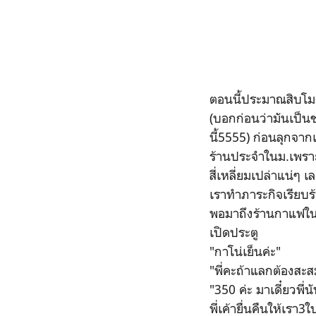
ตอนนี้ประมาณสิบโมงค
(บอกก่อนว่ามันเป็น
นี้5555) ก่อนลุกจากเ
ร้านประจำในม.เพราะ
สี่เหลี่ยมเปล่าแน่ๆ 
เราทำภาระกิจเรียบร
พอมาถึงร้านกาแฟในใจ
เปิดประตู
"กาโน่เย็นค่ะ"
"พี่คะถ้าแลกต้องสะส
"350 ค่ะ มาเดี๋ยวพี่
พี่เค้ายื่นคืนให้เร