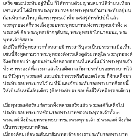
เสร็จ ขณะประทับอยู่ที่นั้น ก็ได้ทราบด้วยญาณสมาบัติว่าบนเทือก
เขาแห่งนี้ ได้มีรอยพระพุทธบาทของพระพุทธเจ้ามาประทับอยู่บน
ก้อนหินก้อนใหญ่ คือพระพุทธเจ้าที่มาตรัสรู้ภัทรกัปป์นี้ แล้ว
พระพุทธองค์ก็ทรงเล็งดูรอยพระพุทธบาทแห่งพระพุทธเจ้าทั้ง ๓
พระองค์ คือ พระพุทธเจ้ากกุสันธะ, พระพุทธเจ้าโกนาคมนะ, พระ
พุทธเจ้ากัสสปะ
อันมีในที่นี้พุทธสาวกทั้งหลายมี พระสารีบุตรเป็นประธานเมื่อเห็น
เช่นนี้จึงทูลถามว่า พระพุทธองค์ทรงเล็งดูด้วยเหตุใด พระพุทธองค์
จึงตรัสตอบว่า ดูก่อนท่านทั้งหลายสถานที่แห่งนี้แม้ว่าพระพุทธเจ้า
ทั้ง ๓ พระองค์ที่ล่วงมาแล้วในอดีตกาล ก็มาประทับรอยพระบาทไว้
ณ ที่นี่ทุก ๆ พระองค์ และแม้นว่าพระศรีอริยเมตไตรย ก็จักเสด็จมา
ประทับรอยพระบาทไว้ ณ ที่นี่ และจักประทับรอยพระบาทสี่รอยนี้
ให้เป็นอันหนึ่งอันเดียว (คือประทับลบรอยทั้งสี่ให้เหลือรอยเดียว)
เมื่อพุทธองค์ตรัสแก่สาวกทั้งหลายเสร็จแล้ว พระองค์ก็เสด็จไป
ประทับรอยพระบาทซ้อนรอยพระบาทของพระพุทธเจ้าทั้ง ๓
พระองค์ จึงมีรอยพระพุทธบาทของพระพุทธเจ้า ๔ พระองค์ จึงเกิด
เป็นพระพุทธบาทสี่รอย
เมื่อองค์สมเด็จพระสัมมาสัมพุทธเจ้าของเราประทับรอยพระบาท