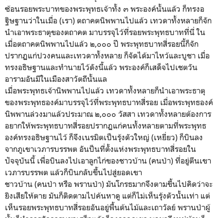
ซ้อนรอยพระบาทของพระพุทธเจ้าทั้ง ๓ พระองค์นั้นแล้ว ก็ทรงอ
ฐิษฐานว่าในเมื่อ (เรา) ตถาคตนิพพานไปแล้ว เทวดาทั้งหลายก็จัก
นำเอาพระธาตุของตถาคต มาบรรจุไว้ที่รอยพระพุทธบาทที่นี่ ใน
เมื่อตถาคตนิพพานไปแล้ว ๒,๐๐๐ ปี พระพุทธบาทสี่รอยนี้ก็จัก
ปรากฏแก่ปวงคนและเทวดาทั้งหลาย ก็จัดได้มาไหว้และบูชา เมื่อ
ทรงอธิษฐานและทำนายไว้ดังนี้แล้ว พระองค์ก็เสด็จไปเชตวัน
อารามอันมีในเมืองสาวัตถีนั้นแล
เมื่อพระพุทธเจ้านิพพานไปแล้ว เทวดาทั้งหลายก็นำเอาพระธาตุ
ของพระพุทธองค์มาบรรจุไว้ที่พระพุทธบาทสี่รอย เมื่อพระพุทธองค์
นิพพานล่วงมาแล้วประมาณ ๒,๐๐๐ วัสสา เทวดาทั้งหลายต้องการ
อยากให้พระพุทธบาทสี่รอยปรากฏแก่คนทั้งหลายตามที่พระพุทธ
องค์ทรงอธิษฐานไว้ ก็จึงเนรมิตเป็นรุ้งตัวใหญ่ (เหยี่ยว) ก็บินลง
จากภูเขาเวภารบรรพต อันป็นที่ตั้งแห่งพระพุทธบาทสี่รอยใน
ปัจจุบันนี้ เพื่อบินลงไปเอาลูกไก่ของชาวบ้าน (คนป่า) ที่อยู่ตีนเขา
เวภารบรรพต แล้วก็บินกลับขึ้นไปสู่ยอดเขา
ชาวบ้าน (คนป่า หรือ พรานป่า) มันโกรธมากจึงตามขึ้นไปคิดว่าจะ
ยิงเสียให้ตาย มันก็ติดตามไปค้นหาดู แต่ก็ไม่เห็นรุ้งตัวนั้นเท่า แต่
เห็นรอยพระพุทธบาทสี่รอยอันอยู่พื้นต้นไม้และเถาวัลย์ พรานป่าผู้