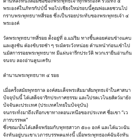
ด้านหลังหนังสือมีชื่อของพระพุทธเจ้าทุกพระองค์ รวมทั้ง ๔
พระองค์ในภัทรกัปป์นี้ พอไปเชียงใหม่รอบนี้คุณพ่อเลยชวนไป
กราบพระพุทธบาทสี่รอย ซึ่งเป็นรอยประทับของพระพุทธเจ้า ๔
พระองค์
วัดพระพุทธบาทสี่รอย ตั้งอยู่ที่ อ.แม่ริม ทางขึ้นดอยค่อนข้างแคบ
และสูงชัน ต้องขับรถช้า ๆ ระมัดระวังหน่อย ด้านหน้าก่อนเข้าไป
นมัสการรอยพระพุทธบาท มีแผ่นจารึกประวัติ พวกเรายืนอ่านกัน
จนจบ ลองอ่านดูนะครับ
ตำนานพระพุทธบาท ๔ รอย
เมื่อครั้งสมัยพุทธกาล องค์สมเด็จพระสัมมาสัมพุทธเจ้าในศาสนา
ปัจจุบันนี้ ได้เสด็จจาริกประกาศธรรม และโปรดเวไนยสัตว์มายัง
ปัจจันตะประเทศ (ประเทศไทยในปัจจุบัน)
จนกระทั่งมาถึงเทือกเขาทางตอนเหนือของประเทศ ชื่อเขา “เว
ภารบรรพต”
ซึ่งขณะนั้นได้เสด็จพร้อมกับพุทธสาวก ๕๐๐ องค์ และได้แวะฉัน
จังหันอยู่บนเขาเวภารบรรพตแห่งนี้ เมื่อพระพุทธองค์ฉันจังหัน