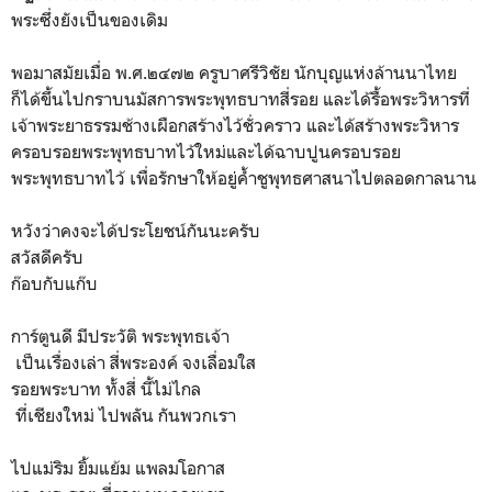
พระซึ่งยังเป็นของเดิม
พอมาสมัยเมื่อ พ.ศ.๒๔๗๒ ครูบาศรีวิชัย นักบุญแห่งล้านนาไทย
ก็ได้ขึ้นไปกราบนมัสการพระพุทธบาทสี่รอย และได้รื้อพระวิหารที่
เจ้าพระยาธรรมช้างเผือกสร้างไว้ชั่วคราว และได้สร้างพระวิหาร
ครอบรอยพระพุทธบาทไว้ใหม่และได้ฉาบปูนครอบรอย
พระพุทธบาทไว้ เพื่อรักษาให้อยู่ค้ำชูพุทธศาสนาไปตลอดกาลนาน
หวังว่าคงจะได้ประโยชน์กันนะครับ
สวัสดีครับ
ก๊อบกับแก๊บ
การ์ตูนดี มีประวัติ พระพุทธเจ้า
เป็นเรื่องเล่า สี่พระองค์ จงเลื่อมใส
รอยพระบาท ทั้งสี่ นี้ไม่ไกล
ที่เชียงใหม่ ไปพลัน กันพวกเรา
ไปแม่ริม ยิ้มแย้ม แพลมโอกาส