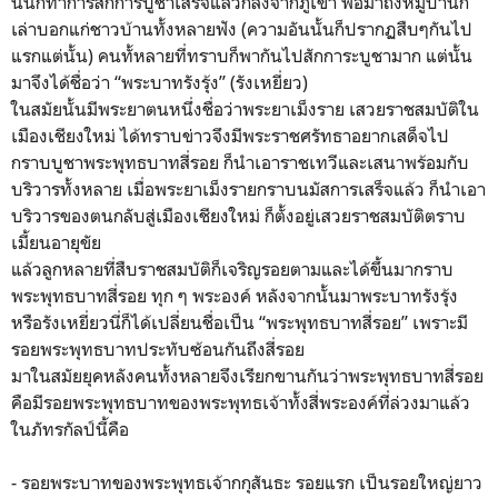
นั้นก็ทำการสักการบูชาเสร็จแล้วก็ลงจากภูเขา พอมาถึงหมู่บ้านก็
เล่าบอกแก่ชาวบ้านทั้งหลายฟัง (ความอันนั้นก็ปรากฏสืบๆกันไป
แรกแต่นั้น) คนทั้หลายที่ทราบก็พากันไปสักการะบูชามาก แต่นั้น
มาจึงได้ชื่อว่า “พระบาทรังรุ้ง” (รังเหยี่ยว)
ในสมัยนั้นมีพระยาตนหนึ่งชื่อว่าพระยาเม็งราย เสวยราชสมบัติใน
เมืองเชียงใหม่ ได้ทราบข่าวจึงมีพระราชศรัทธาอยากเสด็จไป
กราบบูชาพระพุทธบาทสี่รอย ก็นำเอาราชเทวีและเสนาพร้อมกับ
บริวารทั้งหลาย เมื่อพระยาเม็งรายกราบนมัสการเสร็จแล้ว ก็นำเอา
บริวารของตนกลับสู่เมืองเชียงใหม่ ก็ตั้งอยู่เสวยราชสมบัติตราบ
เมี้ยนอายุขัย
แล้วลูกหลายที่สืบราชสมบัติก็เจริญรอยตามและได้ขึ้นมากราบ
พระพุทธบาทสี่รอย ทุก ๆ พระองค์ หลังจากนั้นมาพระบาทรังรุ้ง
หรือรังเหยี่ยวนี่ก็ได้เปลี่ยนชื่อเป็น “พระพุทธบาทสี่รอย” เพราะมี
รอยพระพุทธบาทประทับซ้อนกันถึงสี่รอย
มาในสมัยยุคหลังคนทั้งหลายจึงเรียกขานกันว่าพระพุทธบาทสี่รอย
คือมีรอยพระพุทธบาทของพระพุทธเจ้าทั้งสี่พระองค์ที่ล่วงมาแล้ว
ในภัทรกัลป์นี้คือ
- รอยพระบาทของพระพุทธเจ้ากกุสันธะ รอยแรก เป็นรอยใหญ่ยาว