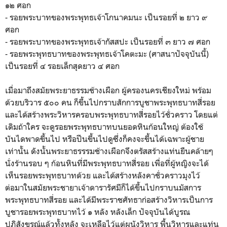
๑๒ ศอก
- รอยพระบาทของพระพุทธเจ้าโกนาคมนะ เป็นรอยที่ ๒ ยาว ๙
ศอก
- รอยพระบาทของพระพุทธเจ้ากัสสปะ เป็นรอยที่ ๓ ยาว ๗ ศอก
- รอยพระพุทธบาทของพระพุทธเจ้าโคตะมะ (ศาสนาปัจจุบันนี้)
เป็นรอยที่ ๔ รอยเล็กสุดยาว ๔ ศอก
เมื่อมาถึงสมัยพระยาธรรมช้างเผือก ผู้ครองนครเชียงใหม่ พร้อม
ด้วยบริวาร ๕๐๐ คน ก็ขึ้นไปกราบสักการบูชาพระพุทธบาทสี่รอย
และได้สร้างพระวิหารครอบพระพุทธบาทสี่รอยไว้ชั่วคราว โดยแต่
เดิมถ้าใคร จะดูรอยพระพุทธบาทบนยอดหินก้อนใหญ่ ต้องใช้
บันไดพาดขึ้นไป หรือปีนขึ้นไปดูซึ่งก็คงจะขึ้นได้เฉพาะผู้ชาย
เท่านั้น ดังนั้นพระยาธรรรมช้างเผือกจึงตรัสสร้างแท่นยืนคล้ายๆ
นั่งร้านรอบ ๆ ก้อนหินที่มีพระพุทธบาทสี่รอย เพื่อที่ผู้หญิงจะได้
เห็นรอยพระพุทธบาทด้วย และได้สร้างหลังคาชั่วคราวมุงไว้
ต่อมาในสมัยพระชายาเจ้าดารารัศมีก็ได้ขึ้นไปกราบนมัสการ
พระพุทธบาทสี่รอย และได้มีพระราชศัทธาก่อสร้างวิหารเป็นการ
บูชารอยพระพุทธบาทไว้ ๑ หลัง หลังเล็ก ปัจจุบันได้บูรณ
ปฏิสังขรณ์แล้วทั้งหลัง จะเหลือไว้แต่ผนังวิหาร พื้นวิหารและแท่น