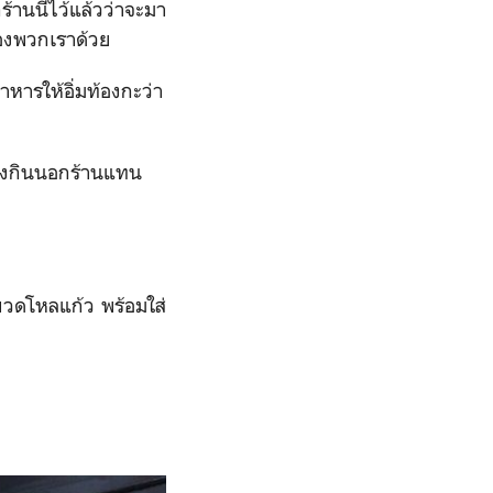
านนี้ไว้แล้วว่าจะมา
ของพวกเราด้วย
ารให้อิ่มท้องกะว่า
นั่งกินนอกร้านแทน
นขวดโหลแก้ว พร้อมใส่