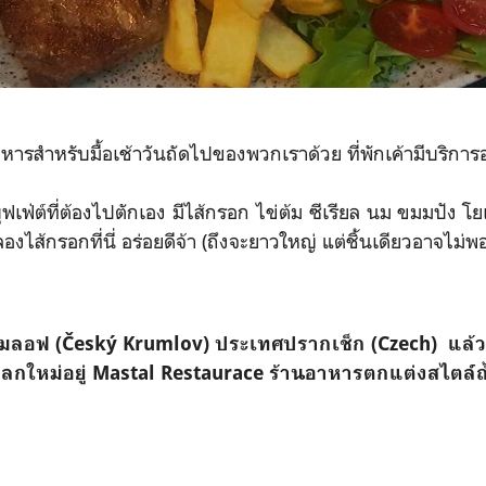
นอาหารสำหรับมื้อเช้าวันถัดไปของพวกเราด้วย ที่พักเค้ามีบริการ
เฟ่ต์ที่ต้องไปตักเอง มีไส้กรอก ไข่ต้ม ซีเรียล นม ขมมปัง โ
องไส้กรอกที่นี่ อร่อยดีจ้า (ถึงจะยาวใหญ่ แต่ชิ้นเดียวอาจไม่พ
ครุมลอฟ (Český Krumlov) ประเทศปรากเช็ก (Czech) แล
ใหม่อยู่ Mastal Restaurace ร้านอาหารตกแต่งสไตล์