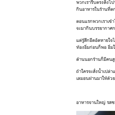
พวกเรารีบตรงดิ่งไปท
กินอาหารในร้านที่ตก
ตอนแรกพวกเราเข้าไป
จะมากินบรรยากาศกลิ
แต่รู้สึกอึดอัดหาย
ท้องอิ่มก่อนก็พอ อิ่ม
ด้านนอกร้านก็มีคนสูบบ
ถ้าใครจะสั่่งน้ำเปล
เลมอนฝานมาให้ด้วย ด
อาหารจานใหญ่ รสชาต