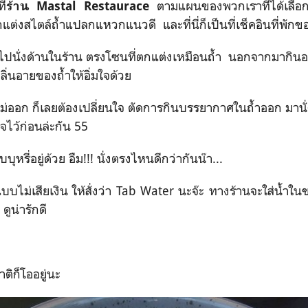
ี่
ตามแผนของพวกเราที่ได้เลือกร้
ร้าน Mastal Restaurace
แต่งสไตล์ถ้ำแปลกแหวกแนวดี และที่นี่ก็เป็นที่เช็คอินที่พัก
นั่งด้านในร้าน ตรงโซนที่ตกแต่งเหมือนถ้ำ นอกจากมากินอาห
่นอายของถ้ำให้อิ่มใจด้วย
ใจไม่ออก ก็เลยต้องเปลี่ยนใจ ตัดการกินบรรยากาศในถ้ำออก มา
ใจไว้ก่อนล่ะกัน 55
ุหรี่อยู่ด้วย อืม!!! นั่งตรงไหนดีกว่ากันน๊า...
่าแบบไม่เสียเงิน ให้สั่งว่า Tab Water นะจ๊ะ ทางร้านจะใส่น้ำใ
ูน่ารักดี
ิก็โออยู่นะ