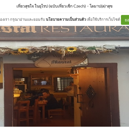
เที่ยวสุขใจ ในยุโรป (ฉบับเที่ยวเช็ก Czech)
–
โลมาป(ล)าสุข
ต์ของเรา กรุณาอ่านและยอมรับ
นโยบายความเป็นส่วนตัว
เพื่อใช้บริการเว็บไซต์
ยอ