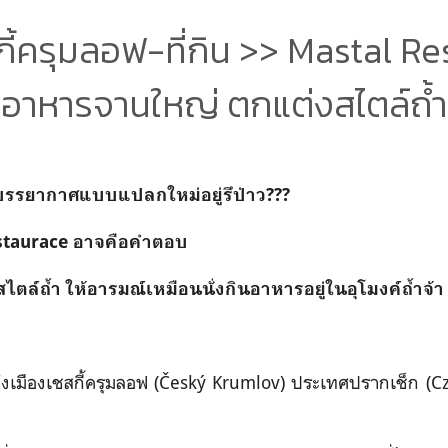
กี้ครุมลอฟ-ที่กิน >> Mastal R
อาหารจานใหญ่ ตกแต่งสไตล์ถ้ำ
รรยากาศแบบแปลกใหม่อยู่รึป่าว???
Restaurace อาจคือคำตอบ
ตล์ถ้ำ ให้อารมณ์เหมือนนั่งกินอาหารอยู่ในอุโมงค์ถ้ำจ้า
เมืองเชสกี้ครุมลอฟ (
Český Krumlov)
ประเทศปรากเช็ก (Cz