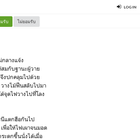
LOG IN
มรับ
ไม่ยอมรับ
หม่กลางแจ้ง
้สมกับฐานะผู้วาย
จึงปกคลุมไปด้วย
ว วางไม้ฟืนสลับไปมา
ใต้จุดไฟวางไปที่โลง
งหนีแตกฮือกันไป
 เพื่อให้ไฟเผาจนมอด
ดกขึ้นนั่งได้เมื่อ