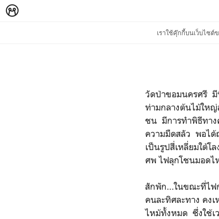
เราใช้คุ๊กกี้บนเว็บไซ
วัดป่าขอมนครศรี มีพ
ท่ามกลางต้นไม้ใหญ่
ชน มีการทำพิธีทาง
ความมืดสลัว พอได้ฤ
เป็นรูปสี่เหลี่ยมใต
ศพ ไฟลุกโชนมอดไห
สักพัก...ในขณะที่ไฟ
คนละทิศละทาง คงเหล
ไหม้ทั้งหมด ซึ่งใช้