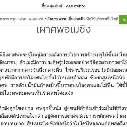
จี้จุด สุดมันส์
–
oasistebto
ต์ของเรา กรุณาอ่านและยอมรับ
นโยบายความเป็นส่วนตัว
เพื่อใช้บริการเว็บไซต์
ยอ
เผาศพอเมซิ่ง
ิธีเผาศพพระผู้ใหญ่อย่างอลังการด้วยการสร้างเมรุไม้ขึ้นมาใ
ล้อมรอบ ตัวเมรุมีการประดิษฐ์ประดอยอย่างวิจิตรตระการตาให
ศาสนาจากกลางวันถึงกลางคืน ไฟฟ้าบริเวณรอบวัดมีน้อยดวง
กษ์ก็มีการยกโลงศพไปตั้งไว้บนเมรุจำลอง ซึ่งยกสูงเหนือหั
้โลงศพ ราดด้วยน้ำมันก๊าดเป็นปี๊บราดบนโลงศพและไม้ฟืน ใช้ขี้
ม้โลงศพหมดจนเห็นร่างศพโจ่งแจ้ง
กำลังลุกโชตช่วง ศพลุกขึ้นนั่ง ฝูงชนที่กำลังเข้าร่วมในพิธีวิ่
ือแต่สัปเหร่อใจกล้า อยู่จัดการเผาศพ ด้วยการพลิกศพคว่ำลง
เวลานานมาก สัปเหร่อไขข้อข้องใจว่าไม่ใช่ผีหลอกแต่ศพสดจึงกระ