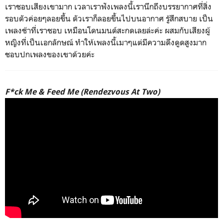
เราชอบเสียงเขามาก เวลาเราฟังเพลงนี้เรานึกถึงบรรยากาศที่สิ่ง
รอบตัวค่อยๆลอยขึ้น ตัวเราก็ลอยขึ้นไปบนอากาศ รู้สึกสบาย เป็น
เพลงช้าที่เราชอบ เหมือนโดนมนต์สะกดเลยล่ะค่ะ ผสมกับเสียงผู้
หญิงที่เป็นเอกลักษณ์ ทำให้เพลงนี้เมาๆแต่มีความดึงดูดสูงมาก
ชอบปกเพลงของเขาด้วยค่ะ
F*ck Me & Feed Me (Rendezvous At Two)