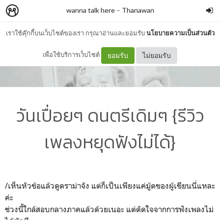
wanna talk here
–
Thanawan
เราใช้คุ๊กกี้บนเว็บไซต์ของเรา กรุณาอ่านและยอมรับ
นโยบายความเป็นส่วนตัว
เพื่อใช้บริการเว็บไซต์
ยอมรับ
ไม่ยอมรับ
วันเปื่อยๆ ดนตรีเดิมๆ {รีวิว
เพลงหยุดฟังไม่ได้}
/เห็นหัวข้อแล้วดูดราม่าจัง แต่ก็เป็นเพียงแค่มู้ดของผู้เขียนนี่แหละ
ค่ะ
ช่วงนี้ใกล้สอบกลางภาคแล้วด้วยเนอะ แต่ตัดใจจากการฟังเพลงไม่