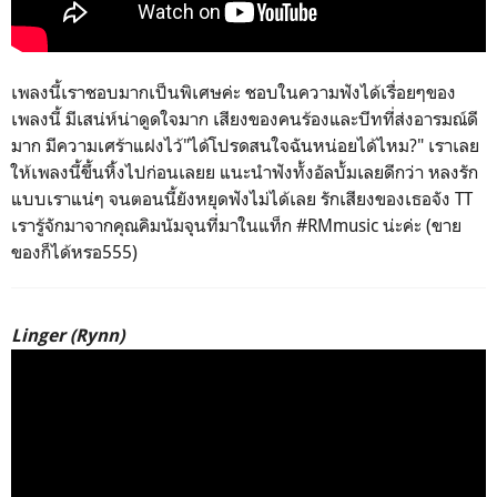
เพลงนี้เราชอบมากเป็นพิเศษค่ะ ชอบในความฟังได้เรื่อยๆของ
เพลงนี้ มีเสน่ห์น่าดูดใจมาก เสียงของคนร้องและบีทที่ส่งอารมณ์ดี
มาก มีความเศร้าแฝงไว้"ได้โปรดสนใจฉันหน่อยได้ไหม?" เราเลย
ให้เพลงนี้ขึ้นหิ้งไปก่อนเลยย แนะนำฟังทั้งอัลบั้มเลยดีกว่า หลงรัก
แบบเราแน่ๆ จนตอนนี้ยังหยุดฟังไม่ได้เลย รักเสียงของเธอจัง TT
เรารู้จักมาจากคุณคิมนัมจุนที่มาในแท็ก #RMmusic น่ะค่ะ (ขาย
ของก็ได้หรอ555)
Linger (Rynn)