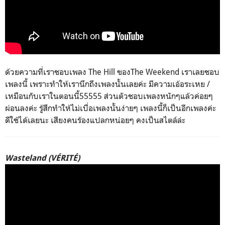
ด้วยความที่เราชอบเพลง The Hill ของThe Weekend เราเลยชอบ
เพลงนี้ เพราะทำให้เรานึกถึงเพลงนั้นเลยค่ะ มีความเอ้อระเหย /
เหมือนกับเราในตอนนี้55555 ส่วนตัวชอบเพลงหนักๆแล้วค่อยๆ
ผ่อนลงค่ะ รู้สึกทำให้ไม่เบื่อเพลงนั้นง่ายๆ เพลงนี้ก็เป็นอีกเพลงค่ะ
ดีใช้ได้เลยนะ เสียงคนร้องแปลกหน่อยๆ คงเป็นสไตล์ล่ะ
Wasteland (VÉRITÉ)