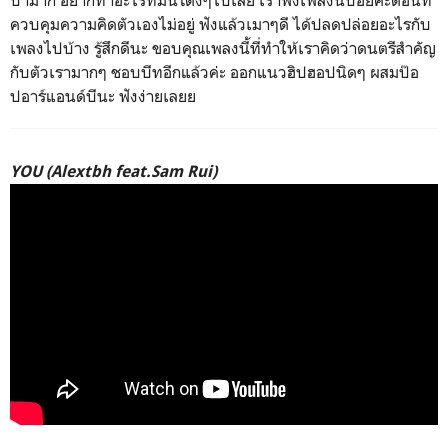
บ้ามาก อยากทำอะไรที่มันโต่งๆไปเลย เราฟังเพลงนี้บ่อยค่ะตอนที่
ควบคุมความคิดตัวเองไม่อยู่ ฟังแล้วเมาๆดี ได้ปลดปล่อยอะไรกับ
เพลงไปบ้าง รู้สึกดีนะ ขอบคุณเพลงนี้ที่ทำให้เราคิดว่าดนตรีสำคัญ
กับตัวเรามากๆ ชอบบีทอีกแล้วค่ะ ออกแนวฮิปฮอปนิดๆ ผสมป๊อ
ปอาร์แอนด์บีนะ ฟังง่ายเลยย
YOU (Alextbh feat.Sam Rui)