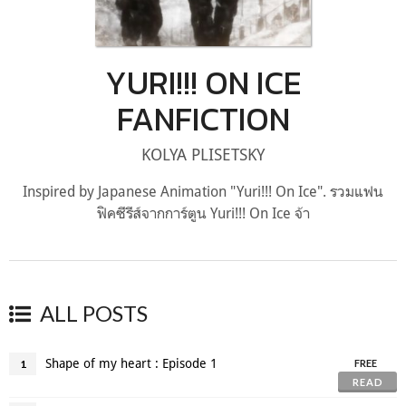
YURI!!! ON ICE
FANFICTION
KOLYA PLISETSKY
Inspired by Japanese Animation "Yuri!!! On Ice". รวมแฟน
ฟิคซีรีส์จากการ์ตูน Yuri!!! On Ice จ้า
ALL POSTS
Shape of my heart : Episode 1
1
FREE
READ