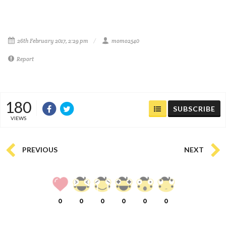
26th February 2017, 2:29 pm
momo2540
Report
180
SUBSCRIBE
VIEWS
PREVIOUS
NEXT
0
0
0
0
0
0