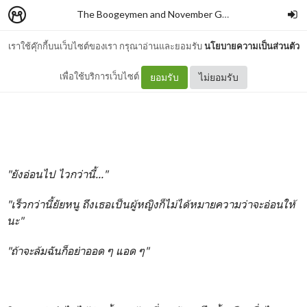
The Boogeymen and November Girl
–
momo2540
เราใช้คุ๊กกี้บนเว็บไซต์ของเรา กรุณาอ่านและยอมรับ
นโยบายความเป็นส่วนตัว
I
เพื่อใช้บริการเว็บไซต์
ยอมรับ
ไม่ยอมรับ
"ยังอ่อนไป ไวกว่านี้..."
"เร็วกว่านี้ยัยหนู ถึงเธอเป็นผู้หญิงก็ไม่ได้หมายความว่าจะอ่อนให้
นะ"
"ถ้าจะล้มฉันก็อย่าออด ๆ แอด ๆ"