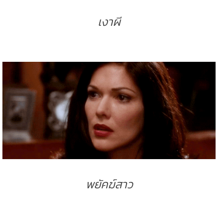
เงาผี
พยัคฆ์สาว