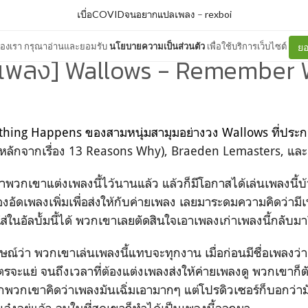
เบื่อCOVIDจนอยากแปลเพลง
–
rexboi
ต์ของเรา กรุณาอ่านและยอมรับ
นโยบายความเป็นส่วนตัว
เพื่อใช้บริการเว็บไซต์
ยอ
เพลง] Wallows - Remember
 Nothing Happens ของสามหนุ่มสามุมอย่างวง Wallows ที่ปร
หลักจากเรื่อง 13 Reasons Why), Braeden Lemasters, และ
าพวกเขาแต่งเพลงนี้ไว้นานแล้ว แล้วก็มีโอกาสได้เล่นเพลงนี้บ้า
งอัดเพลงเพิ่มเพื่อส่งให้กับค่ายเพลง เลยมาระดมความคิดว่ามี
ส่ในอัลบั้มนี้ได้ พวกเขาเลยตัดสินใจเอาเพลงเก่าเพลงนี้กลับมาอ
าษณ์ว่า พวกเขาเล่นเพลงนี้แทบจะทุกงาน เมื่อก่อนมีชื่อเพลงว่า
ตรจะแย่ จนถึงเวลาที่ต้องแต่งเพลงส่งให้ค่ายเพลงดู พวกเขาก็ตั
กพวกเขาคิดว่าเพลงมันเฉิ่มเอามากๆ แต่โปรดิวเซอร์ก็บอกว่ามัน