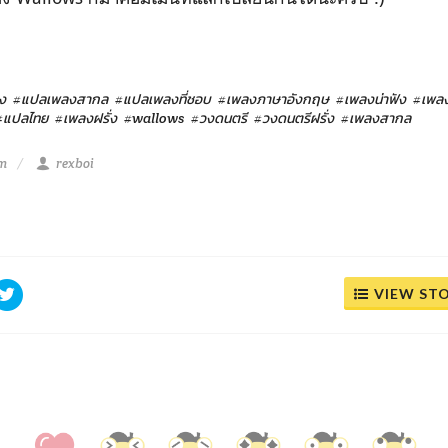
ง
#แปลเพลงสากล
#แปลเพลงที่ชอบ
#เพลงภาษาอังกฤษ
#เพลงน่าฟัง
#เพล
#แปลไทย
#เพลงฝรั่ง
#wallows
#วงดนตรี
#วงดนตรีฝรั่ง
#เพลงสากล
am
rexboi
VIEW ST