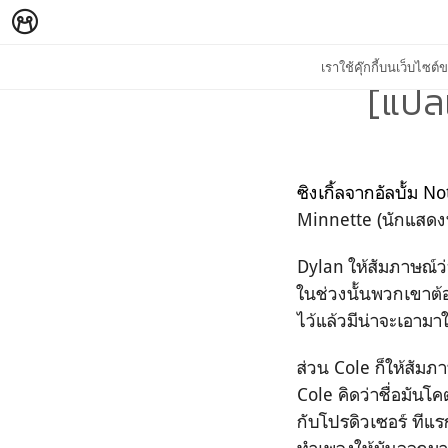
เราใช้คุ๊กกี้บนเว็บไซ
[แปล
ซิงเกิ้ลจากอัลบั้ม
Minnette (นักแสดง
Dylan ให้สัมภาษณ์ว่
ในช่วงนั้นพวกเขาต้อ
ไว้แล้วมีน่าจะเอามาใ
ส่วน Cole ก็ให้สัมภ
Cole คิดว่าชื่อมันโค
กับโปรดิวเซอร์ ทีแร