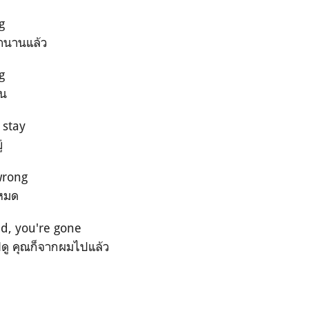
g
มานานแล้ว
g
ิน
 stay
่
wrong
ยหมด
d, you're gone
ดู คุณก็จากผมไปแล้ว