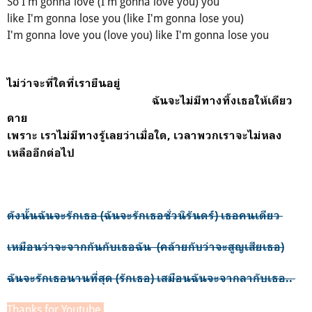
So I'm gonna love (I'm gonna love you) you
like I'm gonna lose you (like I'm gonna lose you)
I'm gonna love you (love you) like I'm gonna lose you
ไม่ว่าจะที่ใดที่เรายืนอยู่
ฉันจะไม่มีทางทิ้งเธอให้เดียว
ดาย
เพราะ เราไม่มีทางรู้เลยว่าเมื่อใด, เวลาพวกเราจะไม่หลง
เหลืออีกต่อไป
ดังนั้นฉันจะรักเธอ (ฉันจะรักเธอชั่วนิรันดร์) เธอคนเดียว
เหมือนว่าจะจากกันกับเธอ
ฉัน (คล้ายกับว่าจะสูญเสียเธอ)
ฉันจะรักเธอนานที่สุด (รักเธอ) เสมือนฉันจะจากลากับเธอ..
Thanks for Youtube