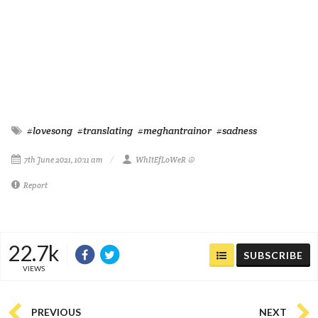
#lovesong
#translating
#meghantrainor
#sadness
7th June 2021, 10:11 am
WhItEfLoWeR ☮
Report
22.7k
SUBSCRIBE
VIEWS
PREVIOUS
NEXT