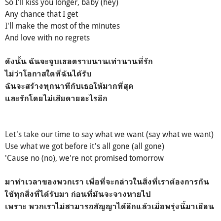
So I'll kiss you longer, baby (hey)
Any chance that I get
I'll make the most of the minutes
And love with no regrets
ดังนั้น ฉันจะจูบเธอตราบนานเท่านานที่รัก
ไม่ว่าโอกาสใดที่ฉันได้รับ
ฉันจะสร้างทุกนาทีกับเธอให้มากที่สุด
และรักโดยไม่เสียดายอะไรอีก
Let's take our time to say what we want (say what we want)
Use what we got before it's all gone (all gone)
'Cause no
(no),
we're not promised tomorrow
มาทำเวลาของพวกเรา เพื่อที่จะกล่าวในสิ่งที่เราต้องการกัน
ใช้ทุกสิ่งที่ได้รับมา ก่อนที่มันจะจางหายไป
เพราะ พวกเราไม่สามารถสัญญาได้อีกแล้วเมื่อพรุ่งนี้มาเยือน