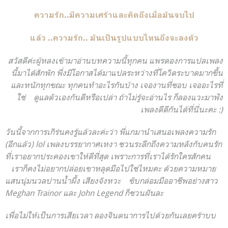
ความรัก..มีความเศร้าและคิดถึงเมื่อมันจบไป
แล้ว ..ความรัก.. มันเป็นรูปแบบไหนถึงจะลงตัว
สวัสดีค่ะผู้หลงเข้ามาอ่านบทความนี้ทุกคน แพรดองการแปลเพลง
นี้มาได้สักพัก พึ่งมีโอกาสได้มาแปลระหว่างที่โควิดระบาดมากขึ้น
และหนักทุกขณะ ทุกคนทำอะไรกันบ้าง เจองานที่ชอบ เจออะไรที่
ใช่
ดูแลตัวเองกันดีหรือเปล่า ถ้าไม่รู้จะอ่านไร ก็ลองแวะมาฟัง
เพลงดีดีกันได้ที่นี่นะคะ :)
วันนี้จากการเกิร่นคงรู้แล้วละค่ะว่า พี่แกมานำเสนอเพลงความรัก
(อีกแล้ว) lol เพลงบรรยากาศเหงา ชวนระลึกถึงความหลังกับคนรัก
ที่เราอยากประคองเขาให้ดีที่สุด เพราะการที่เราได้รักใครสักคน
เราก็คงไม่อยากปล่อยเขาหลุดมือไปใช่ไหมคะ ด้วยความหมาย
แสนนุ่มนวลปานน้ำผึ้ง
เสียงจังหวะ ขับกล่อมมืออาชีพอย่างสาว
Meghan Trainor และ John Legend ก็ชวนฝันละ
เพื่อไม่ให้เป็นการเสียเวลา ลองจินตนาการไปด้วยกันเลยคร้าบบ