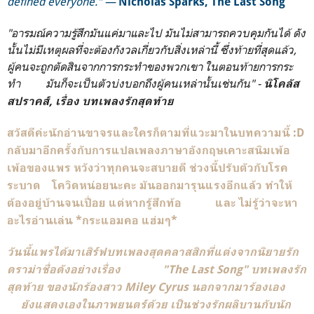
defined everyone." ―
Nicholas Sparks, The Last Song
"อารมณ์ความรู้สึกมันแค่มาและไป มันไม่สามารถควบคุมกันได้ ดัง
นั้นไม่มีเหตุผลที่จะต้องกังวลเกี่ยวกับสิ่งเหล่านี้ ซึ่งท้ายที่สุดแล้ว,
ผู้คนจะถูกตัดสินจากการกระทำของพวกเขา ในตอนท้ายการกระ
ทำ มันก็จะเป็นตัวบ่งบอกถึงผู้คนเหล่านั้นเช่นกัน" -
นิโคลัส
สปราคส์, เรื่อง บทเพลงรักสุดท้าย
สวัสดีค่ะนักอ่านขาจรและใครก็ตามที่แวะมาในบทความนี้ :D
กลับมาอีกครั้งกับการแปลเพลงภาษาอังกฤษเคาะสนิมเพ้อ
เพ้อของแพร หวังว่าทุกคนจะสบายดี ช่วงนี้ปรับตัวกับโรค
ระบาด โควิดหน่อยนะคะ มันออกมารุนแรงอีกแล้ว ทำให้
ต้องอยู่บ้านจนเปื่อย แต่หากรู้สึกท้อ และ ไม่รู้ว่าจะหา
อะไรอ่านเล่น *กระแอมคอ แฮ่มๆ*
วันนี้แพรได้มาเสิร์ฟบทเพลงสุดคลาสสิกที่แต่งจากนิยายรัก
ดราม่าชื่อดังอย่างเรื่อง "The Last Song" บทเพลงรัก
สุดท้าย ของนักร้องสาว Miley Cyrus นอกจากมาร้องเอง
ยังแสดงเองในภาพยนตร์ด้วย เป็นช่วงรักผลิบานกับนัก