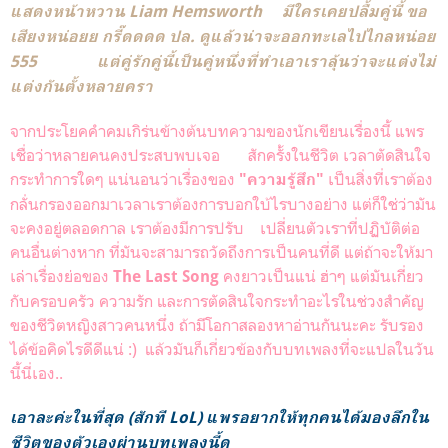
แสดงหน้าหวาน Liam Hemsworth มีใครเคยปลื้มคู่นี้ ขอ
เสียงหน่อยย กรี๊ดดดด ปล. ดูแล้วน่าจะออกทะเลไปไกลหน่อย
555 แต่คู่รักคู่นี้เป็นคู่หนึ่งที่ทำเอาเราลุ้นว่าจะแต่งไม่
แต่งกันตั้งหลายครา
จากประโยคคำคมเกิร่นข้างต้นบทความของนักเขียนเรื่องนี้ แพร
เชื่อว่าหลายคนคงประสบพบเจอ สักครั้งในชีวิต เวลาตัดสินใจ
กระทำการใดๆ แน่นอนว่าเรื่องของ
เป็นสิ่งที่เราต้อง
"ความรู้สึก"
กลั่นกรองออกมาเวลาเราต้องการบอกใบ้ไรบางอย่าง แต่ก็ใช่ว่ามัน
จะคงอยู่ตลอดกาล เราต้องมีการปรับ เปลี่ยนตัวเราที่ปฏิบัติต่อ
คนอื่นต่างหาก ที่มันจะสามารถวัดถึงการเป็นคนที่ดี แต่ถ้าจะให้มา
เล่าเรื่องย่อของ
คงยาวเป็นแน่ ฮ่าๆ แต่มันเกี่ยว
The Last Song
กับครอบครัว ความรัก และการตัดสินใจกระทำอะไรในช่วงสำคัญ
ของชีวิตหญิงสาวคนหนึ่ง ถ้ามีโอกาสลองหาอ่านกันนะคะ รับรอง
ได้ข้อคิดไรดีดีแน่ :) แล้วมันก็เกี่ยวข้องกับบทเพลงที่จะแปลในวัน
นี้นี่เอง..
เอาละค่ะในที่สุด (สักที LoL) แพรอยากให้ทุกคนได้มองลึกใน
ชีวิตของตัวเองผ่านบทเพลงนี้ดู